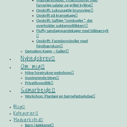
Madværkstedet: Frokostbuffet med
farverige salater og grillet kylling
Opskrift: Luksusagtig brunsviger
Opskrift på kransekage
Opskrift: Saftige “romkugler”, der
overholder sukkerpolitikken!
Fluffy søndagspandekager med blåbærsylt
Opskrift: Fastelavnsboller med
hindbærskum
Gemalens Kager – Galleri
Nyhedsbrev
Om mig
Mine foretrukne webshops
Inspirerende blogs
Privatlivspolitik
Samarbejde
Workshop: Planlæg en børnefødselsdag
Blog
Kategorier
Madværksted
Børn i køkkenet