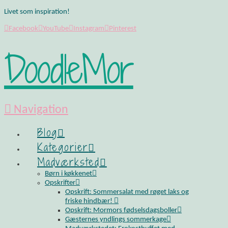
Livet som inspiration!
Facebook
YouTube
Instagram
Pinterest
DoodleMor
Navigation
Blog
Kategorier
Madværksted
Børn i køkkenet
Opskrifter
Opskrift: Sommersalat med røget laks og
friske hindbær!
Opskrift: Mormors fødselsdagsboller
Gæsternes yndlings sommerkage