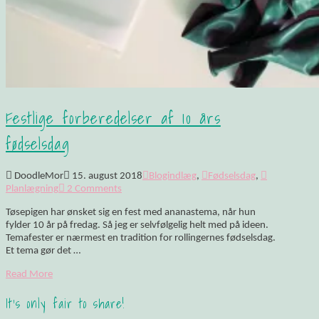
Festlige forberedelser af 10 års
fødselsdag
DoodleMor
15. august 2018
Blogindlæg
,
Fødselsdag
,
Planlægning
2 Comments
Tøsepigen har ønsket sig en fest med ananastema, når hun
fylder 10 år på fredag. Så jeg er selvfølgelig helt med på ideen.
Temafester er nærmest en tradition for rollingernes fødselsdag.
Et tema gør det …
Read More
It's only fair to share!