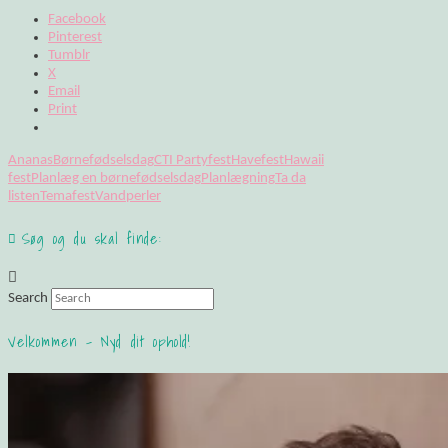
Facebook
Pinterest
Tumblr
X
Email
Print
Ananas
Børnefødselsdag
CTI Party
fest
Havefest
Hawaii
fest
Planlæg en børnefødselsdag
Planlægning
Ta da
listen
Temafest
Vandperler
Søg og du skal finde:
Search
Velkommen – Nyd dit ophold!