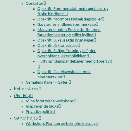
Opskrifter
Opskrift: Sommersalat med røget laks og
friske hindbær!
Opskrift: Mormors fødselsdagsboller
Gæsternes yndlings sommerkage
Madværkstedet: Frokostbuffet med
farverige salater og grillet kylling
Opskrift: Luksusagtig brunsviger
Opskrift på kransekage
Opskrift: Saftige “romkugler”, der
overholder sukkerpolitikken!
Fluffy søndagspandekager med blåbærsylt
Opskrift: Fastelavnsboller med
hindbærskum
Gemalens Kager – Galleri
Nyhedsbrev
Om mig
Mine foretrukne webshops
Inspirerende blogs
Privatlivspolitik
Samarbejde
Workshop: Planlæg en børnefødselsdag