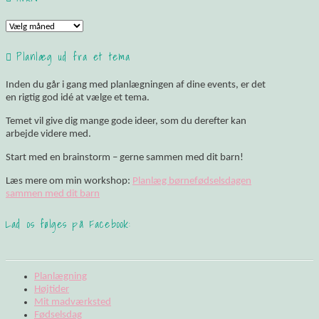
Arkiv
Planlæg ud fra et tema
Inden du går i gang med planlægningen af dine events, er det
en rigtig god idé at vælge et tema.
Temet vil give dig mange gode ideer, som du derefter kan
arbejde videre med.
Start med en brainstorm – gerne sammen med dit barn!
Læs mere om min workshop:
Planlæg børnefødselsdagen
sammen med dit barn
Lad os følges på Facebook:
Planlægning
Højtider
Mit madværksted
Fødselsdag