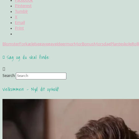
Facebook
Pinterest
Tumblr
X
Email
Print
Blomster
Forkælelse
gave
gaveideer
mor
MorBonus
Morsdag
Planteskole
Roll
Søg og du skal finde:
Search
Velkommen – Nyd dit ophold!