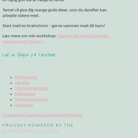
en rigtig god idé at vælge et tema.
Temet vil give dig mange gode ideer, som du derefter kan
arbejde videre med.
Start med en brainstorm – gerne sammen med dit barn!
Læs mere om min workshop:
Planlæg børnefødselsdagen
sammen med dit barn
Lad os følges på Facebook:
Planlægning
Højtider
Mit madværksted
Fødselsdag
Mit kreaværksted
Grublerier
Facebook
YouTube
Instagram
Pinterest
PROUDLY POWERED BY THE
X WORDPRESS THEME