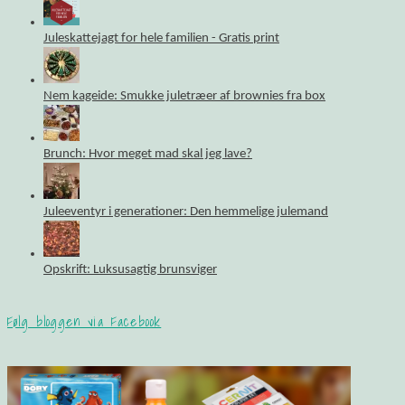
Juleskattejagt for hele familien - Gratis print
Nem kageide: Smukke juletræer af brownies fra box
Brunch: Hvor meget mad skal jeg lave?
Juleeventyr i generationer: Den hemmelige julemand
Opskrift: Luksusagtig brunsviger
Følg bloggen via Facebook