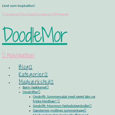
Livet som inspiration!
Facebook
YouTube
Instagram
Pinterest
DoodleMor
Navigation
Blog
Kategorier
Madværksted
Børn i køkkenet
Opskrifter
Opskrift: Sommersalat med røget laks og
friske hindbær!
Opskrift: Mormors fødselsdagsboller
Gæsternes yndlings sommerkage