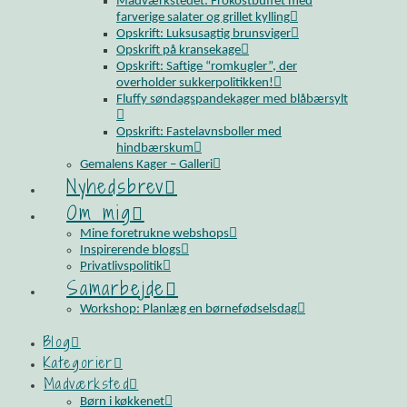
Madværkstedet: Frokostbuffet med
farverige salater og grillet kylling
Opskrift: Luksusagtig brunsviger
Opskrift på kransekage
Opskrift: Saftige “romkugler”, der
overholder sukkerpolitikken!
Fluffy søndagspandekager med blåbærsylt
Opskrift: Fastelavnsboller med
hindbærskum
Gemalens Kager – Galleri
Nyhedsbrev
Om mig
Mine foretrukne webshops
Inspirerende blogs
Privatlivspolitik
Samarbejde
Workshop: Planlæg en børnefødselsdag
Blog
Kategorier
Madværksted
Børn i køkkenet