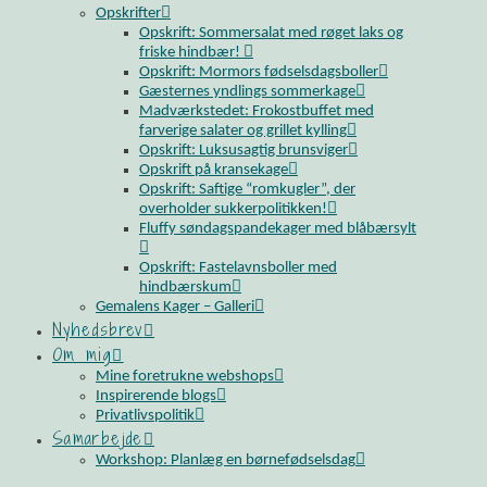
Opskrifter
Opskrift: Sommersalat med røget laks og
friske hindbær!
Opskrift: Mormors fødselsdagsboller
Gæsternes yndlings sommerkage
Madværkstedet: Frokostbuffet med
farverige salater og grillet kylling
Opskrift: Luksusagtig brunsviger
Opskrift på kransekage
Opskrift: Saftige “romkugler”, der
overholder sukkerpolitikken!
Fluffy søndagspandekager med blåbærsylt
Opskrift: Fastelavnsboller med
hindbærskum
Gemalens Kager – Galleri
Nyhedsbrev
Om mig
Mine foretrukne webshops
Inspirerende blogs
Privatlivspolitik
Samarbejde
Workshop: Planlæg en børnefødselsdag