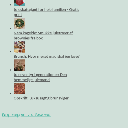
Juleskattejagt for hele familien - Gratis
print
Nem kageide: Smukke juletræer af
brownies fra box
Brunch: Hvor meget mad skal jeg lave?
Juleeventyr i generationer: Den
hemmelige julemand
Opskrift: Luksusagtig brunsviger
Følg bloggen via Facebook