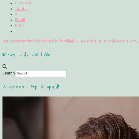
Pinterest
Tumblr
X
Email
Print
Bæredygtigt familieliv
dansk jul
familiejul
Glædelig jul
Jul
Julehilsen
Julekort
J
Søg og du skal finde:
Search
Velkommen – Nyd dit ophold!