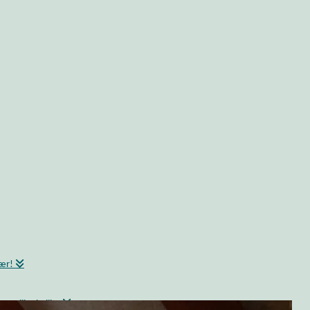
bær!
 grillet kylling