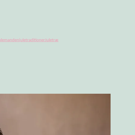
ulemanden
juletraditioner
Juletræ