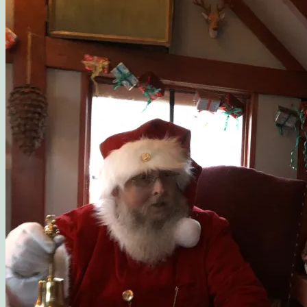
Opskrift: Luksusagtig brunsviger
Opskrift på kransekage
Opskrift: Saftige “romkugler”, der overholder sukkerp
Fluffy søndagspandekager med blåbærsylt
Opskrift: Fastelavnsboller med hindbærskum
Gemalens Kager – Galleri
Nyhedsbrev
Om mig
Mine foretrukne webshops
Inspirerende blogs
Privatlivspolitik
Samarbejde
Workshop: Planlæg en børnefødselsdag
Blog
Kategorier
Madværksted
Børn i køkkenet
Opskrifter
Opskrift: Sommersalat med røget laks og friske hind
Opskrift: Mormors fødselsdagsboller
Gæsternes yndlings sommerkage