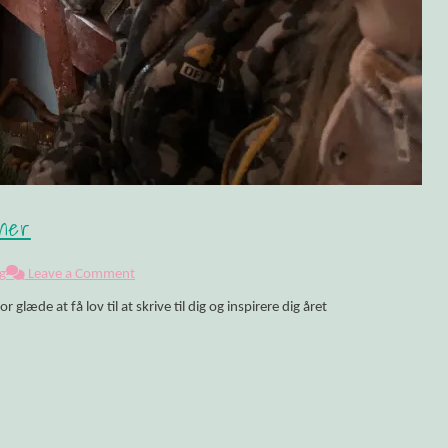
 grillet kylling
olitikken!
oner
g
Leave a Comment
glæde at få lov til at skrive til dig og inspirere dig året