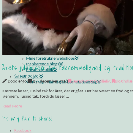
Madværkstedet: Frokostbuffet med farverige salater og
Opskrift: Luksusagtig brunsviger
Opskrift på kransekage
Opskrift: Saftige “romkugler”, der overholder sukkerp
Fluffy søndagspandekager med blåbærsylt
Opskrift: Fastelavnsboller med hindbærskum
Gemalens Kager – Galleri
Nyhedsbrev
Om mig
Mine foretrukne webshops
Inspirerende blogs
Årets julehilsen: Om taknemmelighed og traditi
Privatlivspolitik
Samarbejde
DoodleMor
23. december 2018
Bæredygtigt familieliv
,
Blogindlæ
Workshop: Planlæg en børnefødselsdag
Kæreste læser, Tusind tak for året, der er gået. Det har været en fryd og stor 
igennem. Tusind tak, fordi du læser …
Read More
It's only fair to share!
Facebook