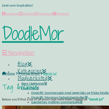
Livet som inspiration!
Facebook
YouTube
Instagram
Pinterest
DoodleMor
Navigation
Blog
Kategorier
Home
Pynt op til fest
dansk jul
Madværksted
Tag Archive
Børn i køkkenet
Opskrifter
Opskrift: Sommersalat med røget laks og friske hind
Opskrift: Mormors fødselsdagsboller
Below you'll find a list of all posts that have been tagged as
“dansk jul”
Gæsternes yndlings sommerkage
Madværkstedet: Frokostbuffet med farverige salater og