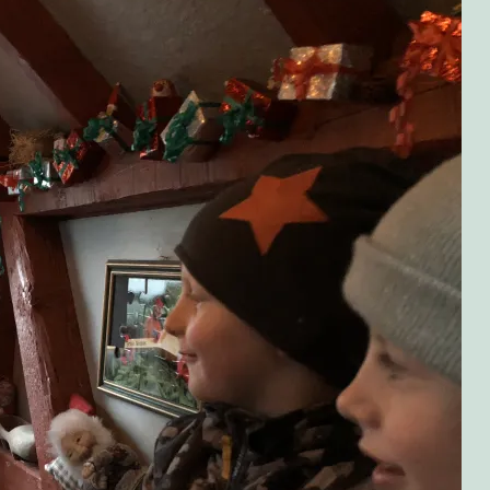
olitikken!
bær!