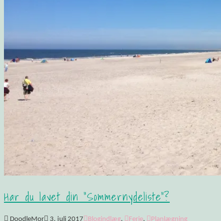
Har du lavet din “Sommernydeliste”?
DoodleMor
3. juli 2017
Blogindlæg
,
Ferie
,
Planlægning