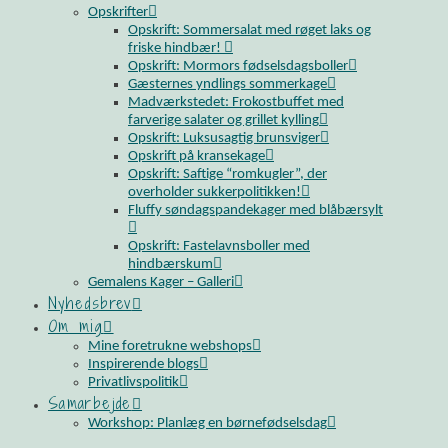
Opskrifter
Opskrift: Sommersalat med røget laks og
friske hindbær!
Opskrift: Mormors fødselsdagsboller
Gæsternes yndlings sommerkage
Madværkstedet: Frokostbuffet med
farverige salater og grillet kylling
Opskrift: Luksusagtig brunsviger
Opskrift på kransekage
Opskrift: Saftige “romkugler”, der
overholder sukkerpolitikken!
Fluffy søndagspandekager med blåbærsylt
Opskrift: Fastelavnsboller med
hindbærskum
Gemalens Kager – Galleri
Nyhedsbrev
Om mig
Mine foretrukne webshops
Inspirerende blogs
Privatlivspolitik
Samarbejde
Workshop: Planlæg en børnefødselsdag