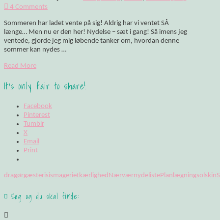
4 Comments
Sommeren har ladet vente på sig! Aldrig har vi ventet SÅ
længe… Men nu er den her! Nydelse – sæt i gang! Så imens jeg
ventede, gjorde jeg mig løbende tanker om, hvordan denne
sommer kan nydes …
Read More
It's only fair to share!
Facebook
Pinterest
Tumblr
X
Email
Print
dragør
gæster
is
ismageriet
kærlighed
Nærvær
nydeliste
Planlægning
solskin
Søg og du skal finde: