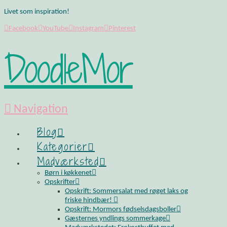
Livet som inspiration!
Facebook
YouTube
Instagram
Pinterest
DoodleMor
Navigation
Blog
Kategorier
Madværksted
Børn i køkkenet
Opskrifter
Opskrift: Sommersalat med røget laks og
friske hindbær!
Opskrift: Mormors fødselsdagsboller
Gæsternes yndlings sommerkage