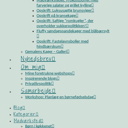
Madværkstedet: Frokostbuffet med
farverige salater og grillet kylling
Opskrift: Luksusagtig brunsviger
Opskrift på kransekage
Opskrift: Saftige “romkugler”, der
overholder sukkerpolitikken!
Fluffy søndagspandekager med blåbærsylt
Opskrift: Fastelavnsboller med
hindbærskum
Gemalens Kager – Galleri
Nyhedsbrev
Om mig
Mine foretrukne webshops
Inspirerende blogs
Privatlivspolitik
Samarbejde
Workshop: Planlæg en børnefødselsdag
Blog
Kategorier
Madværksted
Børn i køkkenet