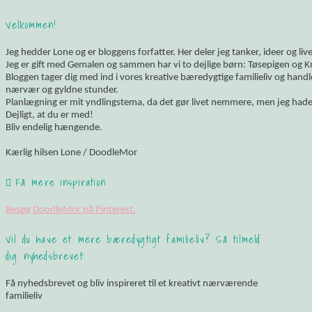
Velkommen!
Jeg hedder Lone og er bloggens forfatter. Her deler jeg tanker, ideer og li
Jeg er gift med Gemalen og sammen har vi to dejlige børn: Tøsepigen og K
Bloggen tager dig med ind i vores kreative bæredygtige familieliv og hand
nærvær og gyldne stunder.
Planlægning er mit yndlingstema, da det gør livet nemmere, men jeg hade
Dejligt, at du er med!
Bliv endelig hængende.
Kærlig hilsen Lone / DoodleMor
Få mere inspiration
Besøg DoodleMor på Pinterest.
Vil du have et mere bæredygtigt familieliv? Så tilmeld
dig nyhedsbrevet:
Få nyhedsbrevet og bliv inspireret til et kreativt nærværende
familieliv