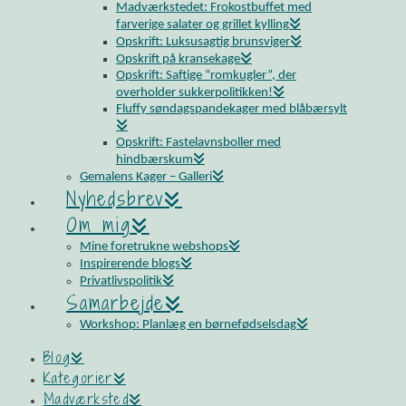
Madværkstedet: Frokostbuffet med
farverige salater og grillet kylling
Opskrift: Luksusagtig brunsviger
Opskrift på kransekage
Opskrift: Saftige “romkugler”, der
overholder sukkerpolitikken!
Fluffy søndagspandekager med blåbærsylt
Opskrift: Fastelavnsboller med
hindbærskum
Gemalens Kager – Galleri
Nyhedsbrev
Om mig
Mine foretrukne webshops
Inspirerende blogs
Privatlivspolitik
Samarbejde
Workshop: Planlæg en børnefødselsdag
Blog
Kategorier
Madværksted