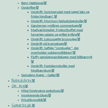
Børn i køkkenet
Opskrifter
Opskrift: Sommersalat med røget laks og
friske hindbær!
Opskrift: Mormors fødselsdagsboller
Gæsternes yndlings sommerkage
Madværkstedet: Frokostbuffet med
farverige salater og grillet kylling
Opskrift: Luksusagtig brunsviger
Opskrift på kransekage
Opskrift: Saftige “romkugler”, der
overholder sukkerpolitikken!
Fluffy søndagspandekager med blåbærsylt
Opskrift: Fastelavnsboller med
hindbærskum
Gemalens Kager – Galleri
Nyhedsbrev
Om mig
Mine foretrukne webshops
Inspirerende blogs
Privatlivspolitik
Samarbejde