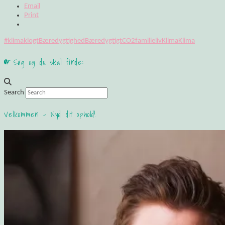
Email
Print
#klimaklogt
Bæredygtighed
Bæredygtigt
CO2
familieliv
Klima
Klimaaftale
Nat
Søg og du skal finde:
Search
Velkommen – Nyd dit ophold!