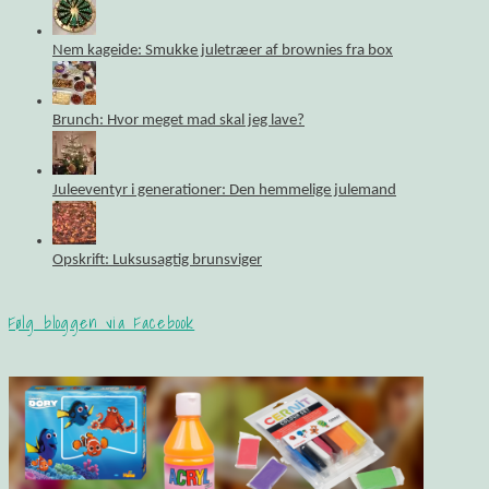
Nem kageide: Smukke juletræer af brownies fra box
Brunch: Hvor meget mad skal jeg lave?
Juleeventyr i generationer: Den hemmelige julemand
Opskrift: Luksusagtig brunsviger
Følg bloggen via Facebook