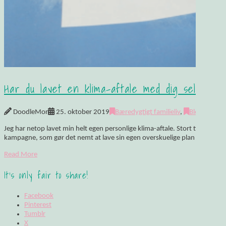
Har du lavet en klima-aftale med dig selv?
DoodleMor
25. oktober 2019
Bæredygtigt familieliv
,
Blogindlæg
Jeg har netop lavet min helt egen personlige klima-aftale. Stort tillykke ti
kampagne, som gør det nemt at lave sin egen overskuelige plan for, hvor
Read More
It's only fair to share!
Facebook
Pinterest
Tumblr
X