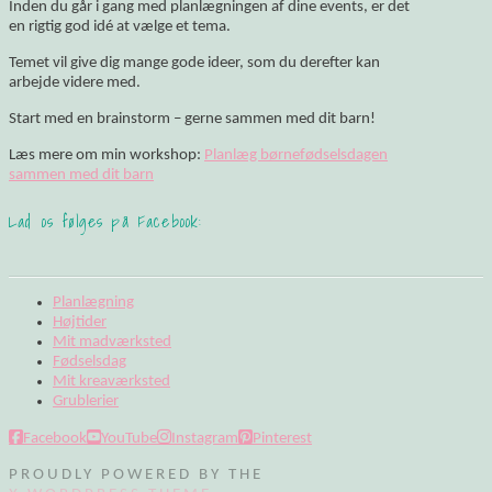
Inden du går i gang med planlægningen af dine events, er det
en rigtig god idé at vælge et tema.
Temet vil give dig mange gode ideer, som du derefter kan
arbejde videre med.
Start med en brainstorm – gerne sammen med dit barn!
Læs mere om min workshop:
Planlæg børnefødselsdagen
sammen med dit barn
Lad os følges på Facebook:
Planlægning
Højtider
Mit madværksted
Fødselsdag
Mit kreaværksted
Grublerier
Facebook
YouTube
Instagram
Pinterest
PROUDLY POWERED BY THE