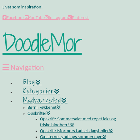
Livet som inspiration!
Facebook
YouTube
Instagram
Pinterest
DoodleMor
Navigation
Blog
Kategorier
Madværksted
Børn i køkkenet
Opskrifter
Opskrift: Sommersalat med røget laks og
friske hindbær!
Opskrift: Mormors fødselsdagsboller
Gæsternes yndlings sommerkage