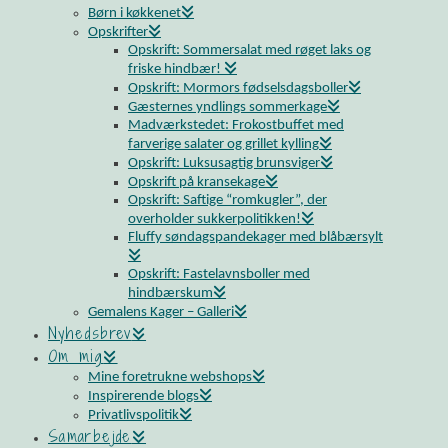
Børn i køkkenet
Opskrifter
Opskrift: Sommersalat med røget laks og
friske hindbær!
Opskrift: Mormors fødselsdagsboller
Gæsternes yndlings sommerkage
Madværkstedet: Frokostbuffet med
farverige salater og grillet kylling
Opskrift: Luksusagtig brunsviger
Opskrift på kransekage
Opskrift: Saftige “romkugler”, der
overholder sukkerpolitikken!
Fluffy søndagspandekager med blåbærsylt
Opskrift: Fastelavnsboller med
hindbærskum
Gemalens Kager – Galleri
Nyhedsbrev
Om mig
Mine foretrukne webshops
Inspirerende blogs
Privatlivspolitik
Samarbejde