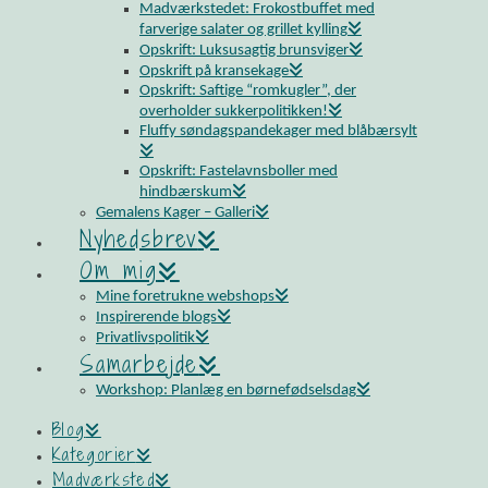
Madværkstedet: Frokostbuffet med
farverige salater og grillet kylling
Opskrift: Luksusagtig brunsviger
Opskrift på kransekage
Opskrift: Saftige “romkugler”, der
overholder sukkerpolitikken!
Fluffy søndagspandekager med blåbærsylt
Opskrift: Fastelavnsboller med
hindbærskum
Gemalens Kager – Galleri
Nyhedsbrev
Om mig
Mine foretrukne webshops
Inspirerende blogs
Privatlivspolitik
Samarbejde
Workshop: Planlæg en børnefødselsdag
Blog
Kategorier
Madværksted