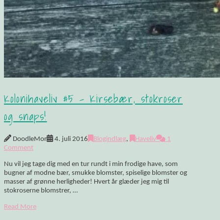
Kolonihaveliv #5 – Kirsebær, stokroser
og snaps!
DoodleMor
4. juli 2016
Blogindlæg
,
Haveliv
1
Comment
Nu vil jeg tage dig med en tur rundt i min frodige have, som
bugner af modne bær, smukke blomster, spiselige blomster og
masser af grønne herligheder! Hvert år glæder jeg mig til
stokroserne blomstrer, …
Read More