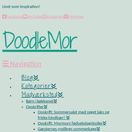
Livet som inspiration!
Facebook
YouTube
Instagram
Pinterest
DoodleMor
Navigation
Blog
Kategorier
Madværksted
Børn i køkkenet
Opskrifter
Opskrift: Sommersalat med røget laks og
friske hindbær!
Opskrift: Mormors fødselsdagsboller
Gæsternes yndlings sommerkage