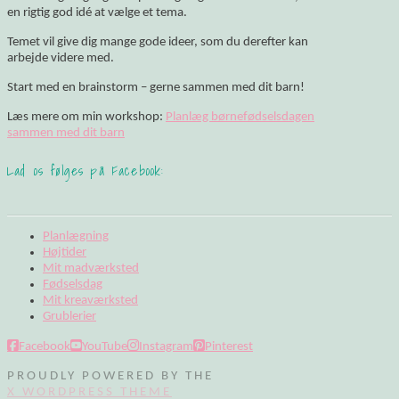
en rigtig god idé at vælge et tema.
Temet vil give dig mange gode ideer, som du derefter kan
arbejde videre med.
Start med en brainstorm – gerne sammen med dit barn!
Læs mere om min workshop:
Planlæg børnefødselsdagen
sammen med dit barn
Lad os følges på Facebook:
Planlægning
Højtider
Mit madværksted
Fødselsdag
Mit kreaværksted
Grublerier
Facebook
YouTube
Instagram
Pinterest
PROUDLY POWERED BY THE
X WORDPRESS THEME