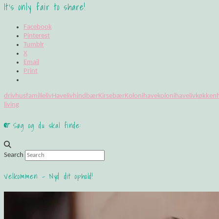
It's only fair to share!
Facebook
Pinterest
Tumblr
X
Email
Print
drivhus
familieliv
Haveliv
hindbær
Kirsebær
Kolonihave
kolonihaveliv
køkken
living
Søg og du skal finde:
Search
Velkommen – Nyd dit ophold!