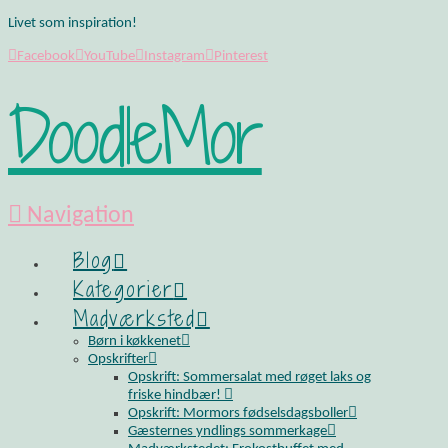
Livet som inspiration!
Facebook
YouTube
Instagram
Pinterest
DoodleMor
Navigation
Blog
Kategorier
Madværksted
Børn i køkkenet
Opskrifter
Opskrift: Sommersalat med røget laks og
friske hindbær!
Opskrift: Mormors fødselsdagsboller
Gæsternes yndlings sommerkage