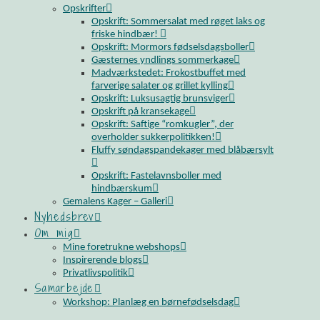
Opskrifter
Opskrift: Sommersalat med røget laks og
friske hindbær!
Opskrift: Mormors fødselsdagsboller
Gæsternes yndlings sommerkage
Madværkstedet: Frokostbuffet med
farverige salater og grillet kylling
Opskrift: Luksusagtig brunsviger
Opskrift på kransekage
Opskrift: Saftige “romkugler”, der
overholder sukkerpolitikken!
Fluffy søndagspandekager med blåbærsylt
Opskrift: Fastelavnsboller med
hindbærskum
Gemalens Kager – Galleri
Nyhedsbrev
Om mig
Mine foretrukne webshops
Inspirerende blogs
Privatlivspolitik
Samarbejde
Workshop: Planlæg en børnefødselsdag