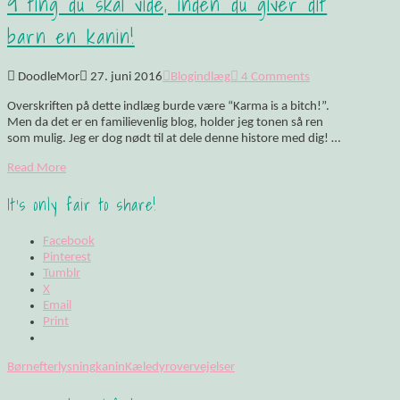
9 ting du skal vide, inden du giver dit
barn en kanin!
DoodleMor
27. juni 2016
Blogindlæg
4 Comments
Overskriften på dette indlæg burde være “Karma is a bitch!”.
Men da det er en familievenlig blog, holder jeg tonen så ren
som mulig. Jeg er dog nødt til at dele denne histore med dig! …
Read More
It's only fair to share!
Facebook
Pinterest
Tumblr
X
Email
Print
Børn
efterlysning
kanin
Kæledyr
overvejelser