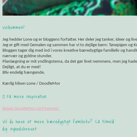
Velkommen!
Jeg hedder Lone og er bloggens forfatter. Her deler jeg tanker, ideer og li
Jeg er gift med Gemalen og sammen har vi to dejlige børn: Tøsepigen og K
Bloggen tager dig med ind i vores kreative bæredygtige familieliv og hand
nærvær og gyldne stunder.
Planlægning er mit yndlingstema, da det gør livet nemmere, men jeg hade
Dejligt, at du er med!
Bliv endelig hængende.
Kærlig hilsen Lone / DoodleMor
Få mere inspiration
Besøg DoodleMor på Pinterest.
Vil du have et mere bæredygtigt familieliv? Så tilmeld
dig nyhedsbrevet: