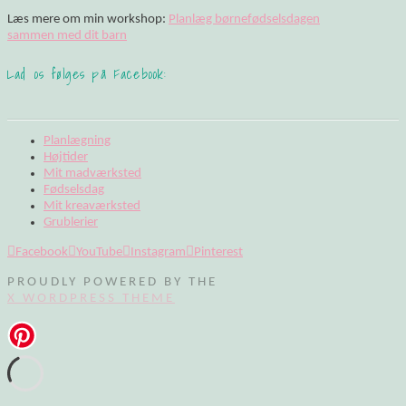
Læs mere om min workshop:
Planlæg børnefødselsdagen
sammen med dit barn
Lad os følges på Facebook:
Planlægning
Højtider
Mit madværksted
Fødselsdag
Mit kreaværksted
Grublerier
Facebook
YouTube
Instagram
Pinterest
PROUDLY POWERED BY THE
X WORDPRESS THEME