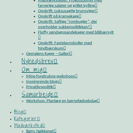
Madværkstedet: Frokostbuffet med
farverige salater og grillet kylling
Opskrift: Luksusagtig brunsviger
Opskrift på kransekage
Opskrift: Saftige “romkugler”, der
overholder sukkerpolitikken!
Fluffy søndagspandekager med blåbærsylt
Opskrift: Fastelavnsboller med
hindbærskum
Gemalens Kager – Galleri
Nyhedsbrev
Om mig
Mine foretrukne webshops
Inspirerende blogs
Privatlivspolitik
Samarbejde
Workshop: Planlæg en børnefødselsdag
Blog
Kategorier
Madværksted
Børn i køkkenet