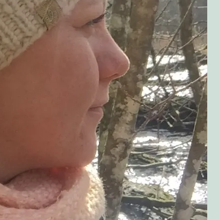
 grillet kylling
olitikken!