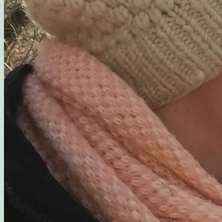
Madværkstedet: Frokostbuffet med farverige salater og
Opskrift: Luksusagtig brunsviger
Opskrift på kransekage
Opskrift: Saftige “romkugler”, der overholder sukkerp
Fluffy søndagspandekager med blåbærsylt
Opskrift: Fastelavnsboller med hindbærskum
Gemalens Kager – Galleri
Nyhedsbrev
Om mig
Mine foretrukne webshops
Inspirerende blogs
Privatlivspolitik
Samarbejde
Workshop: Planlæg en børnefødselsdag