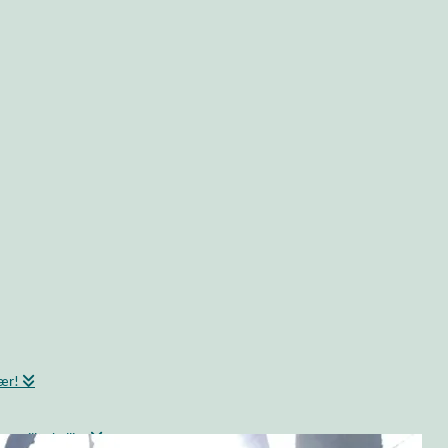
bær!
 grillet kylling