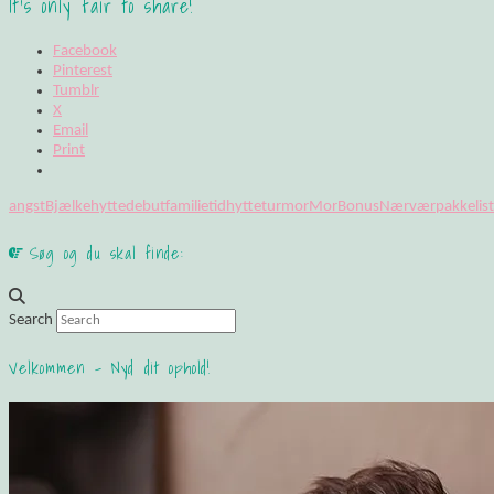
It's only fair to share!
Facebook
Pinterest
Tumblr
X
Email
Print
angst
Bjælkehytte
debut
familietid
hyttetur
mor
MorBonus
Nærvær
pakkelis
Søg og du skal finde:
Search
Velkommen – Nyd dit ophold!