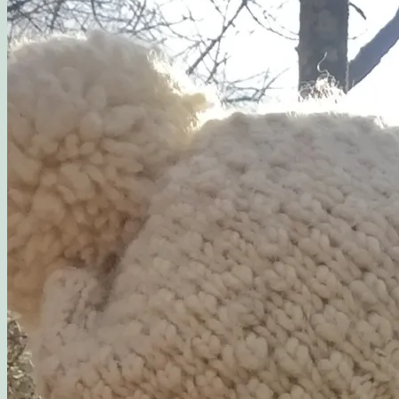
Opskrift: Luksusagtig brunsviger
Opskrift på kransekage
Opskrift: Saftige “romkugler”, der overholder sukkerp
Fluffy søndagspandekager med blåbærsylt
Opskrift: Fastelavnsboller med hindbærskum
Gemalens Kager – Galleri
Nyhedsbrev
Om mig
Mine foretrukne webshops
Inspirerende blogs
Privatlivspolitik
Samarbejde
Workshop: Planlæg en børnefødselsdag
Blog
Kategorier
Madværksted
Børn i køkkenet
Opskrifter
Opskrift: Sommersalat med røget laks og friske hind
Opskrift: Mormors fødselsdagsboller
Gæsternes yndlings sommerkage