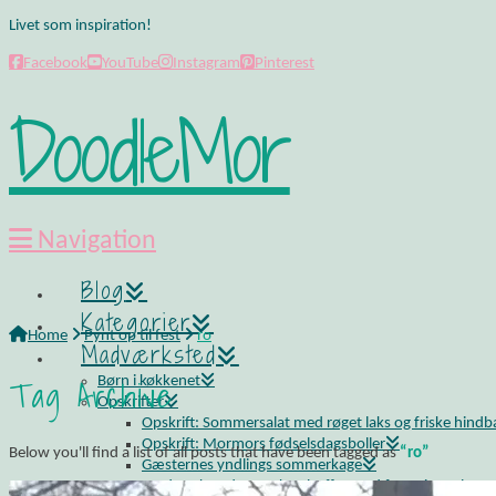
Livet som inspiration!
Facebook
YouTube
Instagram
Pinterest
DoodleMor
Navigation
Blog
Kategorier
Home
Pynt op til fest
ro
Madværksted
Tag Archive
Børn i køkkenet
Opskrifter
Opskrift: Sommersalat med røget laks og friske hind
Opskrift: Mormors fødselsdagsboller
Below you'll find a list of all posts that have been tagged as
“ro”
Gæsternes yndlings sommerkage
Madværkstedet: Frokostbuffet med farverige salater og