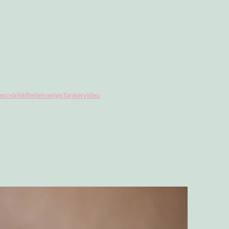
te
ro
ski
Skiferie
Sverige
Tanker
video