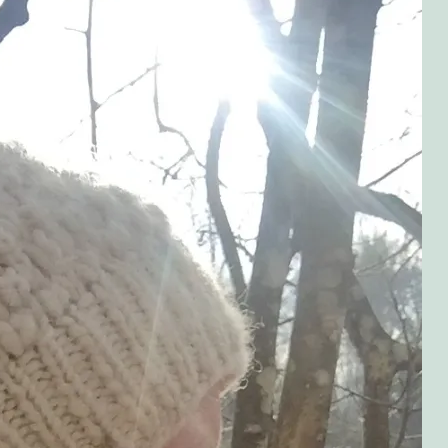
olitikken!
bær!