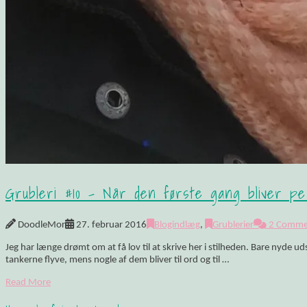
Grubleri #10 – Når den første gang bliver per
DoodleMor
27. februar 2016
Blogindlæg
,
Grublerier
2 Comme
Jeg har længe drømt om at få lov til at skrive her i stilheden. Bare nyde ud
tankerne flyve, mens nogle af dem bliver til ord og til …
Read More