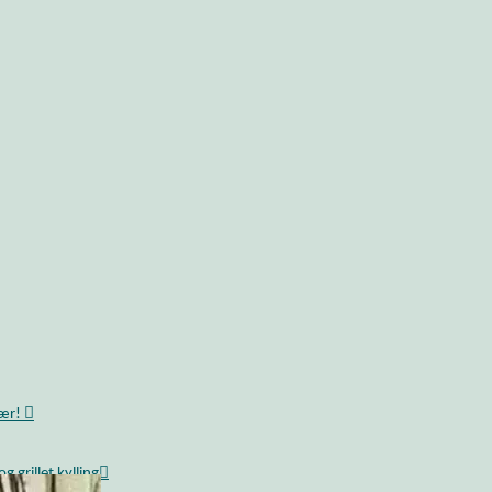
bær!
 grillet kylling