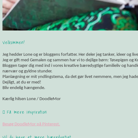
Velkommen!
Jeg hedder Lone og er bloggens forfatter. Her deler jeg tanker, ideer og li
Jeg er gift med Gemalen og sammen har vi to dejlige børn: Tøsepigen og K
Bloggen tager dig med ind i vores kreative bæredygtige familieliv og hand
nærvær og gyldne stunder.
Planlægning er mit yndlingstema, da det gør livet nemmere, men jeg hade
Dejligt, at du er med!
Bliv endelig hængende.
Kærlig hilsen Lone / DoodleMor
Få mere inspiration
Besøg DoodleMor på Pinterest.
Vil du have et mere bæredygtigt