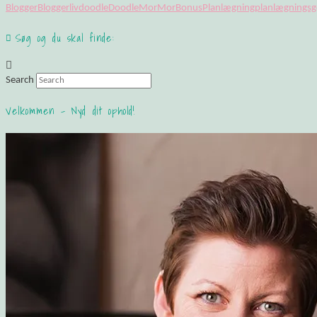
Blogger
Bloggerliv
doodle
DoodleMor
MorBonus
Planlægning
planlægnings
Søg og du skal finde:
Search
Velkommen – Nyd dit ophold!