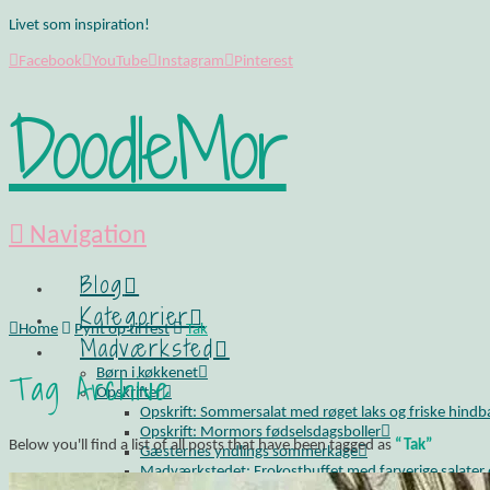
Livet som inspiration!
Facebook
YouTube
Instagram
Pinterest
DoodleMor
Navigation
Blog
Kategorier
Home
Pynt op til fest
Tak
Madværksted
Tag Archive
Børn i køkkenet
Opskrifter
Opskrift: Sommersalat med røget laks og friske hind
Opskrift: Mormors fødselsdagsboller
Below you'll find a list of all posts that have been tagged as
“Tak”
Gæsternes yndlings sommerkage
Madværkstedet: Frokostbuffet med farverige salater og