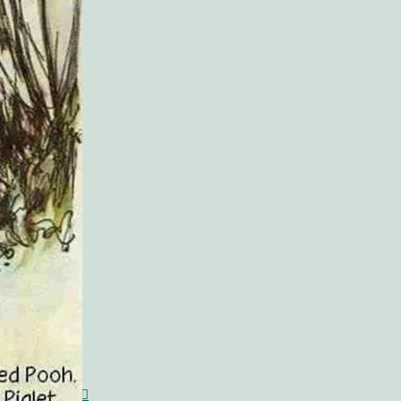
olitikken!
bær!
 grillet kylling