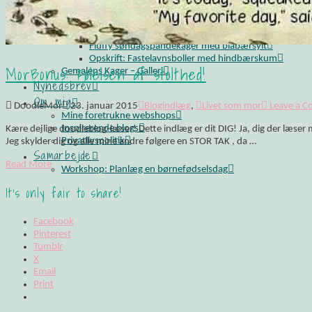
Opskrift: Luksusagtig brunsviger
Opskrift på kransekage
Opskrift: Saftige “romkugler”, der overholder sukkerp
Fluffy søndagspandekager med blåbærsylt
Opskrift: Fastelavnsboller med hindbærskum
MorBonus: Følelsen af stolthed!
Gemalens Kager – Galleri
Nyhedsbrev
Om mig
DoodleMor
23. januar 2015
Blogindlæg
,
Livet som mor
Leave a 
Mine foretrukne webshops
Inspirerende blogs
Kære dejlige doodleblog-læser! Dette indlæg er dit DIG! Ja, dig der læs
Privatlivspolitik
Jeg skylder dig og alle mine andre følgere en STOR TAK , da …
Samarbejde
Read More
Workshop: Planlæg en børnefødselsdag
It's only fair to share!
Facebook
Pinterest
Tumblr
X
Email
Print