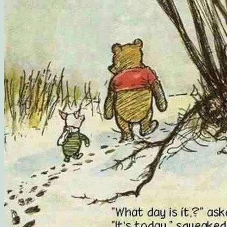
Opskrift: Luksusagtig brunsviger
Opskrift på kransekage
Opskrift: Saftige “romkugler”, der overholder sukkerp
Fluffy søndagspandekager med blåbærsylt
Opskrift: Fastelavnsboller med hindbærskum
Gemalens Kager – Galleri
Nyhedsbrev
Om mig
Mine foretrukne webshops
Inspirerende blogs
Privatlivspolitik
Samarbejde
Workshop: Planlæg en børnefødselsdag
Blog
Kategorier
Madværksted
Børn i køkkenet
Opskrifter
Opskrift: Sommersalat med røget laks og friske hind
Opskrift: Mormors fødselsdagsboller
Gæsternes yndlings sommerkage
Madværkstedet: Frokostbuffet med farverige salater og