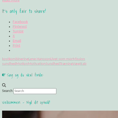
Read More
It's only fair to share!
Facebook
Pinterest
Tumblr
X
Email
Print
kostkombinering
Lene Hansson
Livet som mor
Mission
sundhed
Motion
Motivation
Sundhed
Træning
Vægttab
Søg og du skal finde:
Search
Velkommen – Nyd dit ophold!