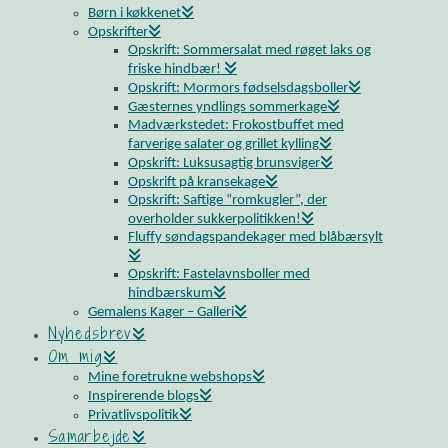
Børn i køkkenet
Opskrifter
Opskrift: Sommersalat med røget laks og
friske hindbær!
Opskrift: Mormors fødselsdagsboller
Gæsternes yndlings sommerkage
Madværkstedet: Frokostbuffet med
farverige salater og grillet kylling
Opskrift: Luksusagtig brunsviger
Opskrift på kransekage
Opskrift: Saftige “romkugler”, der
overholder sukkerpolitikken!
Fluffy søndagspandekager med blåbærsylt
Opskrift: Fastelavnsboller med
hindbærskum
Gemalens Kager – Galleri
Nyhedsbrev
Om mig
Mine foretrukne webshops
Inspirerende blogs
Privatlivspolitik
Samarbejde