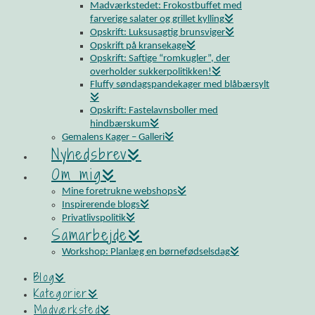
Madværkstedet: Frokostbuffet med
farverige salater og grillet kylling
Opskrift: Luksusagtig brunsviger
Opskrift på kransekage
Opskrift: Saftige “romkugler”, der
overholder sukkerpolitikken!
Fluffy søndagspandekager med blåbærsylt
Opskrift: Fastelavnsboller med
hindbærskum
Gemalens Kager – Galleri
Nyhedsbrev
Om mig
Mine foretrukne webshops
Inspirerende blogs
Privatlivspolitik
Samarbejde
Workshop: Planlæg en børnefødselsdag
Blog
Kategorier
Madværksted