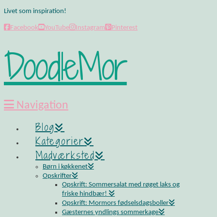
Livet som inspiration!
Facebook
YouTube
Instagram
Pinterest
DoodleMor
Navigation
Blog
Kategorier
Madværksted
Børn i køkkenet
Opskrifter
Opskrift: Sommersalat med røget laks og
friske hindbær!
Opskrift: Mormors fødselsdagsboller
Gæsternes yndlings sommerkage