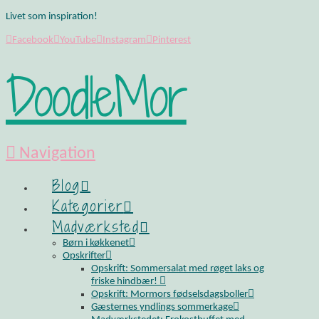
Livet som inspiration!
Facebook
YouTube
Instagram
Pinterest
DoodleMor
Navigation
Blog
Kategorier
Madværksted
Børn i køkkenet
Opskrifter
Opskrift: Sommersalat med røget laks og
friske hindbær!
Opskrift: Mormors fødselsdagsboller
Gæsternes yndlings sommerkage