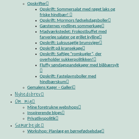
Opskrifter
Opskrift: Sommersalat med røget laks og
friske hindbær!
Opskrift: Mormors fødselsdagsboller
Gæsternes yndlings sommerkage
Madværkstedet: Frokostbuffet med
farverige salater og grillet kylling
Opskrift: Luksusagtig brunsviger
Opskrift på kransekage
Opskrift: Saftige “romkugler”, der
overholder sukkerpolitikken!
Fluffy søndagspandekager med blåbærsylt
Opskrift: Fastelavnsboller med
hindbærskum
Gemalens Kager – Galleri
Nyhedsbrev
Om mig
Mine foretrukne webshops
Inspirerende blogs
Privatlivspolitik
Samarbejde
Workshop: Planlæg en børnefødselsdag