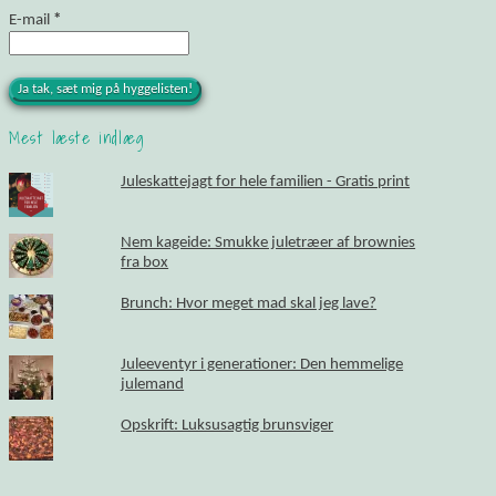
E-mail
*
Mest læste indlæg
Juleskattejagt for hele familien - Gratis print
Nem kageide: Smukke juletræer af brownies
fra box
Brunch: Hvor meget mad skal jeg lave?
Juleeventyr i generationer: Den hemmelige
julemand
Opskrift: Luksusagtig brunsviger