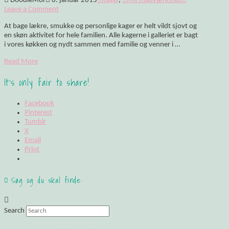
DoodleMor
6. januar 2015
Kager
,
Mit madværksted
Leave a Comment
At bage lækre, smukke og personlige kager er helt vildt sjovt og
en skøn aktivitet for hele familien. Alle kagerne i galleriet er bagt
i vores køkken og nydt sammen med familie og venner i …
Read More
It's only fair to share!
Facebook
Pinterest
Tumblr
X
Email
Print
Søg og du skal finde:
Search