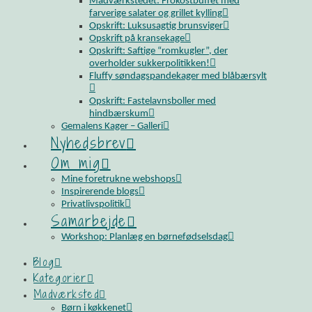
Madværkstedet: Frokostbuffet med
farverige salater og grillet kylling
Opskrift: Luksusagtig brunsviger
Opskrift på kransekage
Opskrift: Saftige “romkugler”, der
overholder sukkerpolitikken!
Fluffy søndagspandekager med blåbærsylt
Opskrift: Fastelavnsboller med
hindbærskum
Gemalens Kager – Galleri
Nyhedsbrev
Om mig
Mine foretrukne webshops
Inspirerende blogs
Privatlivspolitik
Samarbejde
Workshop: Planlæg en børnefødselsdag
Blog
Kategorier
Madværksted
Børn i køkkenet