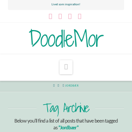
Livet som inspiration!
Facebook
YouTube
Instagram
Pinterest
DoodleMor
Navigation
HOME
JORDBÆR
Tag Archive
Below you'll find a list of all posts that have been tagged
as
“Jordbær”