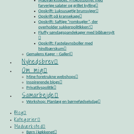
Madværkstedet: Frokostbuffet med
farverige salater og grillet kylling
Opskrift: Luksusagtig brunsviger
Opskrift på kransekage
Opskrift: Saftige “romkugler”, der
overholder sukkerpolitikken!
Fluffy søndagspandekager med blåbærsylt
Opskrift: Fastelavnsboller med
hindbærskum
Gemalens Kager – Galleri
Nyhedsbrev
Om mig
Mine foretrukne webshops
Inspirerende blogs
Privatlivspolitik
Samarbejde
Workshop: Planlæg en børnefødselsdag
Blog
Kategorier
Madværksted
Børn i køkkenet