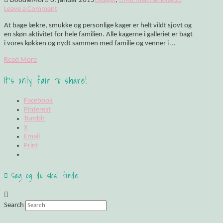
DoodleMor
6. januar 2015
Kager
,
Mit madværksted
Leave a Comment
At bage lækre, smukke og personlige kager er helt vildt sjovt og
en skøn aktivitet for hele familien. Alle kagerne i galleriet er bagt
i vores køkken og nydt sammen med familie og venner i …
Read More
It's only fair to share!
Facebook
Pinterest
Tumblr
X
Email
Print
Søg og du skal finde:
Search