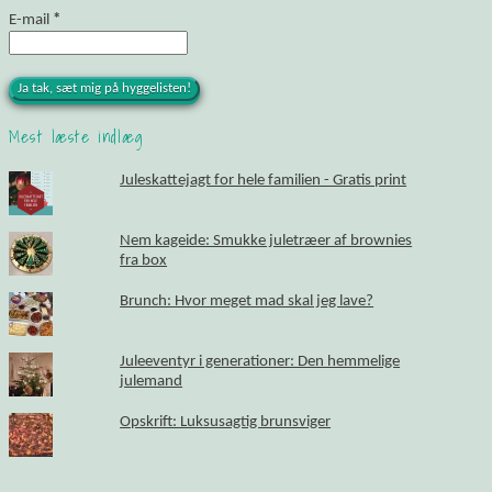
E-mail
*
Mest læste indlæg
Juleskattejagt for hele familien - Gratis print
Nem kageide: Smukke juletræer af brownies
fra box
Brunch: Hvor meget mad skal jeg lave?
Juleeventyr i generationer: Den hemmelige
julemand
Opskrift: Luksusagtig brunsviger