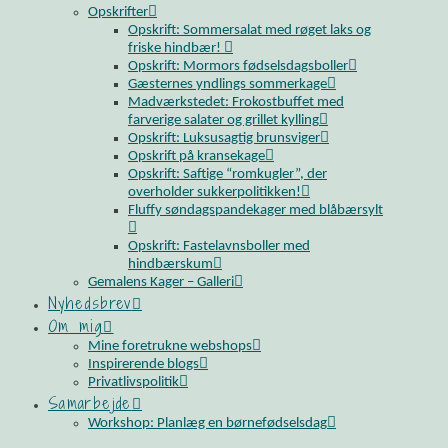
Opskrifter
Opskrift: Sommersalat med røget laks og
friske hindbær!
Opskrift: Mormors fødselsdagsboller
Gæsternes yndlings sommerkage
Madværkstedet: Frokostbuffet med
farverige salater og grillet kylling
Opskrift: Luksusagtig brunsviger
Opskrift på kransekage
Opskrift: Saftige “romkugler”, der
overholder sukkerpolitikken!
Fluffy søndagspandekager med blåbærsylt
Opskrift: Fastelavnsboller med
hindbærskum
Gemalens Kager – Galleri
Nyhedsbrev
Om mig
Mine foretrukne webshops
Inspirerende blogs
Privatlivspolitik
Samarbejde
Workshop: Planlæg en børnefødselsdag