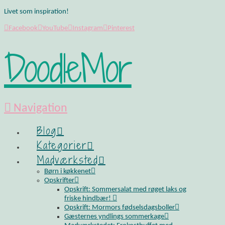
Livet som inspiration!
Facebook
YouTube
Instagram
Pinterest
DoodleMor
Navigation
Blog
Kategorier
Madværksted
Børn i køkkenet
Opskrifter
Opskrift: Sommersalat med røget laks og
friske hindbær!
Opskrift: Mormors fødselsdagsboller
Gæsternes yndlings sommerkage