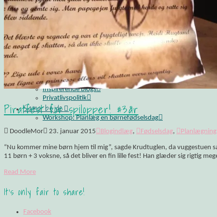
Opskrift: Luksusagtig brunsviger
Opskrift på kransekage
Opskrift: Saftige “romkugler”, der overholder sukkerp
Fluffy søndagspandekager med blåbærsylt
Opskrift: Fastelavnsboller med hindbærskum
Gemalens Kager – Galleri
Nyhedsbrev
Om mig
Mine foretrukne webshops
Inspirerende blogs
Privatlivspolitik
Piratfest for spilopper! #3år
Samarbejde
Workshop: Planlæg en børnefødselsdag
DoodleMor
23. januar 2015
Blogindlæg
,
Fødselsdag
,
Planlægning
“Nu kommer mine børn hjem til mig”, sagde Krudtuglen, da vuggestuen sagd
11 børn + 3 voksne, så det bliver en fin lille fest! Han glæder sig rigtig meg
Read More
It's only fair to share!
Facebook