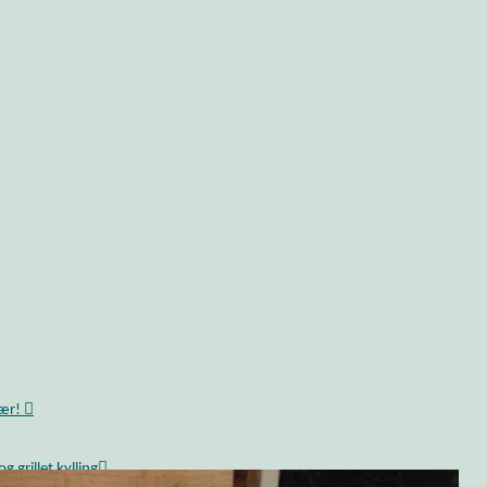
bær!
 grillet kylling