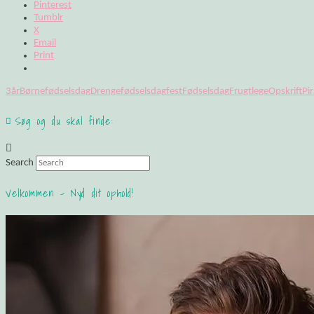
Pinterest
Tumblr
X
Email
Print
3år
Børnefødselsdag
Drengefødselsdag
fest
Fødselsdag
Frugt
lege
Opskrift
Pir
Søg og du skal finde:
Search
Velkommen – Nyd dit ophold!