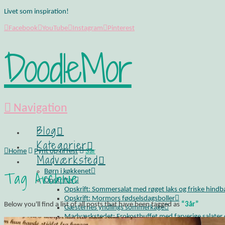
Livet som inspiration!
Facebook
YouTube
Instagram
Pinterest
DoodleMor
Navigation
Blog
Kategorier
Home
Pynt op til fest
3år
Madværksted
Tag Archive
Børn i køkkenet
Opskrifter
Opskrift: Sommersalat med røget laks og friske hind
Opskrift: Mormors fødselsdagsboller
Below you'll find a list of all posts that have been tagged as
“3år”
Gæsternes yndlings sommerkage
Madværkstedet: Frokostbuffet med farverige salater og