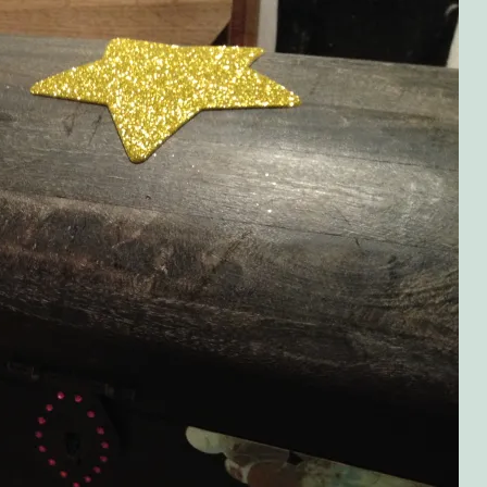
olitikken!
bær!
 grillet kylling