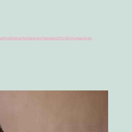
at
Pirattema
Planlægning
Temafest
TO-DO
Vuggestuen