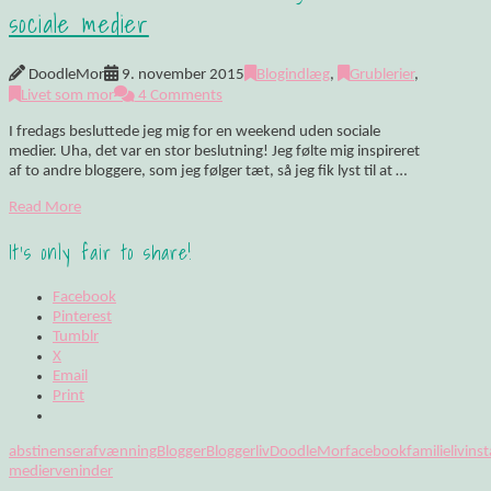
sociale medier
DoodleMor
9. november 2015
Blogindlæg
,
Grublerier
,
Livet som mor
4 Comments
I fredags besluttede jeg mig for en weekend uden sociale
medier. Uha, det var en stor beslutning! Jeg følte mig inspireret
af to andre bloggere, som jeg følger tæt, så jeg fik lyst til at …
Read More
It's only fair to share!
Facebook
Pinterest
Tumblr
X
Email
Print
abstinenser
afvænning
Blogger
Bloggerliv
DoodleMor
facebook
familieliv
ins
medier
veninder