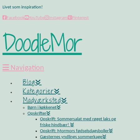
Livet som inspiration!
Facebook
YouTube
Instagram
Pinterest
DoodleMor
Navigation
Blog
Kategorier
Madværksted
Børn i køkkenet
Opskrifter
Opskrift: Sommersalat med røget laks og
friske hindbær!
Opskrift: Mormors fødselsdagsboller
Gæsternes yndlings sommerkage