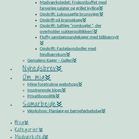
Madværkstedet: Frokostbuffet med
farverige salater og grillet kylling
Opskrift: Luksusagtig brunsviger
Opskrift på kransekage
Opskrift: Saftige “romkugler”, der
overholder sukkerpolitikken!
Fluffy søndagspandekager med blåbærsylt
Opskrift: Fastelavnsboller med
hindbærskum
Gemalens Kager – Galleri
Nyhedsbrev
Om mig
Mine foretrukne webshops
Inspirerende blogs
Privatlivspolitik
Samarbejde
Workshop: Planlæg en børnefødselsdag
Blog
Kategorier
Madværksted