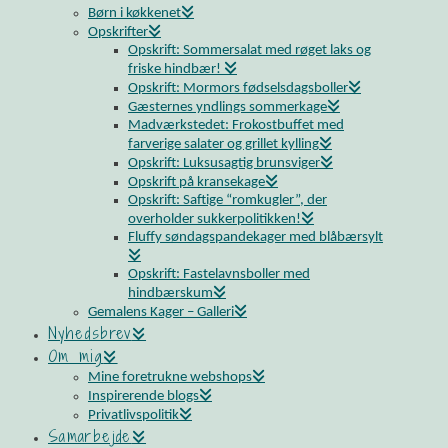
Børn i køkkenet
Opskrifter
Opskrift: Sommersalat med røget laks og
friske hindbær!
Opskrift: Mormors fødselsdagsboller
Gæsternes yndlings sommerkage
Madværkstedet: Frokostbuffet med
farverige salater og grillet kylling
Opskrift: Luksusagtig brunsviger
Opskrift på kransekage
Opskrift: Saftige “romkugler”, der
overholder sukkerpolitikken!
Fluffy søndagspandekager med blåbærsylt
Opskrift: Fastelavnsboller med
hindbærskum
Gemalens Kager – Galleri
Nyhedsbrev
Om mig
Mine foretrukne webshops
Inspirerende blogs
Privatlivspolitik
Samarbejde