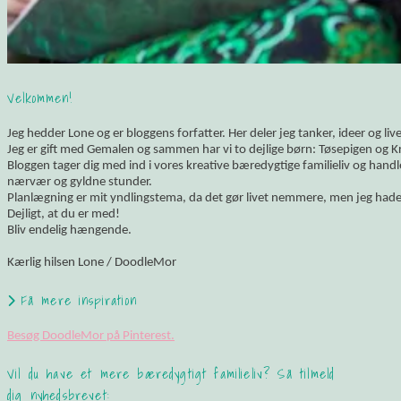
Velkommen!
Jeg hedder Lone og er bloggens forfatter. Her deler jeg tanker, ideer og li
Jeg er gift med Gemalen og sammen har vi to dejlige børn: Tøsepigen og K
Bloggen tager dig med ind i vores kreative bæredygtige familieliv og hand
nærvær og gyldne stunder.
Planlægning er mit yndlingstema, da det gør livet nemmere, men jeg hade
Dejligt, at du er med!
Bliv endelig hængende.
Kærlig hilsen Lone / DoodleMor
Få mere inspiration
Besøg DoodleMor på Pinterest.
Vil du have et mere bæredygtigt familieliv? Så tilmeld
dig nyhedsbrevet: