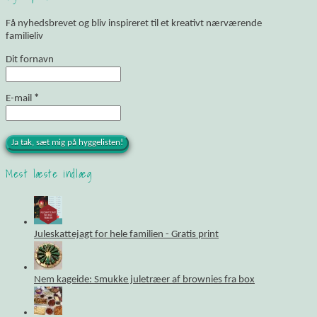
Få nyhedsbrevet og bliv inspireret til et kreativt nærværende
familieliv
Dit fornavn
E-mail
*
Mest læste indlæg
Juleskattejagt for hele familien - Gratis print
Nem kageide: Smukke juletræer af brownies fra box