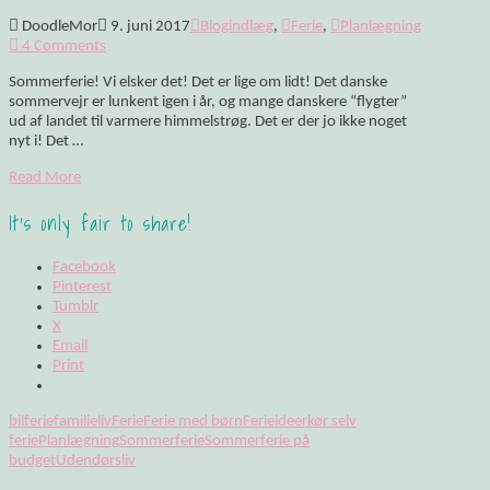
DoodleMor
9. juni 2017
Blogindlæg
,
Ferie
,
Planlægning
4 Comments
Sommerferie! Vi elsker det! Det er lige om lidt! Det danske
sommervejr er lunkent igen i år, og mange danskere “flygter”
ud af landet til varmere himmelstrøg. Det er der jo ikke noget
nyt i! Det …
Read More
It's only fair to share!
Facebook
Pinterest
Tumblr
X
Email
Print
bilferie
familieliv
Ferie
Ferie med børn
Ferieideer
kør selv
ferie
Planlægning
Sommerferie
Sommerferie på
budget
Udendørsliv