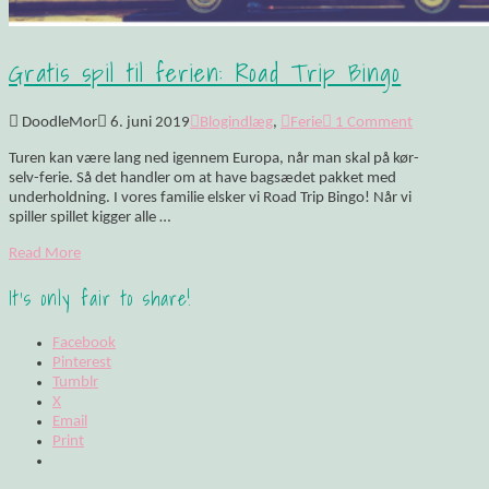
Gratis spil til ferien: Road Trip Bingo
DoodleMor
6. juni 2019
Blogindlæg
,
Ferie
1 Comment
Turen kan være lang ned igennem Europa, når man skal på kør-
selv-ferie. Så det handler om at have bagsædet pakket med
underholdning. I vores familie elsker vi Road Trip Bingo! Når vi
spiller spillet kigger alle …
Read More
It's only fair to share!
Facebook
Pinterest
Tumblr
X
Email
Print