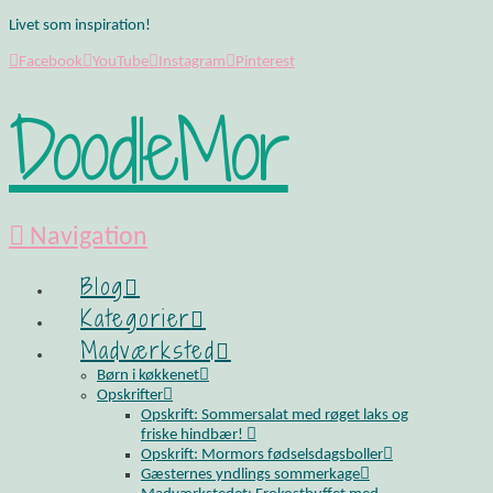
Livet som inspiration!
Facebook
YouTube
Instagram
Pinterest
DoodleMor
Navigation
Blog
Kategorier
Madværksted
Børn i køkkenet
Opskrifter
Opskrift: Sommersalat med røget laks og
friske hindbær!
Opskrift: Mormors fødselsdagsboller
Gæsternes yndlings sommerkage