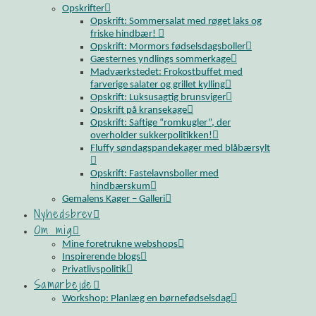
Opskrifter
Opskrift: Sommersalat med røget laks og
friske hindbær!
Opskrift: Mormors fødselsdagsboller
Gæsternes yndlings sommerkage
Madværkstedet: Frokostbuffet med
farverige salater og grillet kylling
Opskrift: Luksusagtig brunsviger
Opskrift på kransekage
Opskrift: Saftige “romkugler”, der
overholder sukkerpolitikken!
Fluffy søndagspandekager med blåbærsylt
Opskrift: Fastelavnsboller med
hindbærskum
Gemalens Kager – Galleri
Nyhedsbrev
Om mig
Mine foretrukne webshops
Inspirerende blogs
Privatlivspolitik
Samarbejde
Workshop: Planlæg en børnefødselsdag