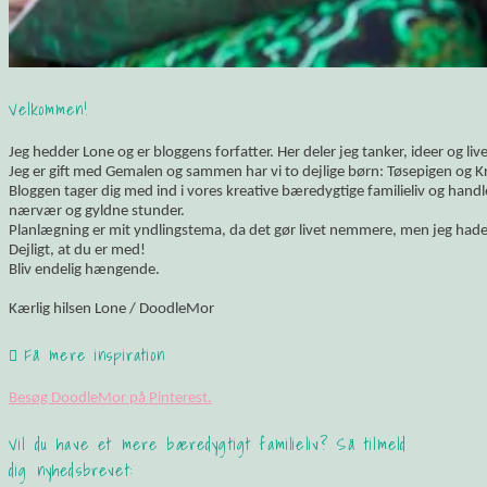
Velkommen!
Jeg hedder Lone og er bloggens forfatter. Her deler jeg tanker, ideer og li
Jeg er gift med Gemalen og sammen har vi to dejlige børn: Tøsepigen og K
Bloggen tager dig med ind i vores kreative bæredygtige familieliv og hand
nærvær og gyldne stunder.
Planlægning er mit yndlingstema, da det gør livet nemmere, men jeg hade
Dejligt, at du er med!
Bliv endelig hængende.
Kærlig hilsen Lone / DoodleMor
Få mere inspiration
Besøg DoodleMor på Pinterest.
Vil du have et mere bæredygtigt familieliv? Så tilmeld
dig nyhedsbrevet: