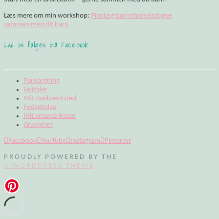
Læs mere om min workshop:
Planlæg børnefødselsdagen
sammen med dit barn
Lad os følges på Facebook:
Planlægning
Højtider
Mit madværksted
Fødselsdag
Mit kreaværksted
Grublerier
Facebook
YouTube
Instagram
Pinterest
PROUDLY POWERED BY THE
X WORDPRESS THEME