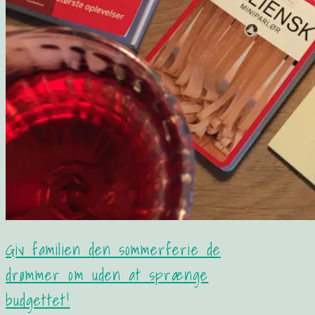
Giv familien den sommerferie de
drømmer om uden at sprænge
budgettet!