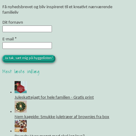
Få nyhedsbrevet og bliv inspireret til et kreativt nærværende
familieliv
Dit fornavn
E-mail
*
Mest læste indlæg
Juleskattejagt for hele familien - Gratis print
Nem kageide: Smukke juletræer af brownies fra box