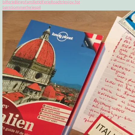
bilferie
Bingo
familietid
Ferie
Roadtrip
sjov for
børn
Sommerferie
spil