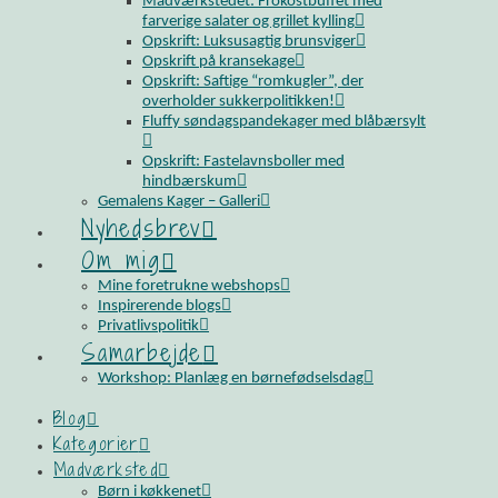
Madværkstedet: Frokostbuffet med
farverige salater og grillet kylling
Opskrift: Luksusagtig brunsviger
Opskrift på kransekage
Opskrift: Saftige “romkugler”, der
overholder sukkerpolitikken!
Fluffy søndagspandekager med blåbærsylt
Opskrift: Fastelavnsboller med
hindbærskum
Gemalens Kager – Galleri
Nyhedsbrev
Om mig
Mine foretrukne webshops
Inspirerende blogs
Privatlivspolitik
Samarbejde
Workshop: Planlæg en børnefødselsdag
Blog
Kategorier
Madværksted
Børn i køkkenet