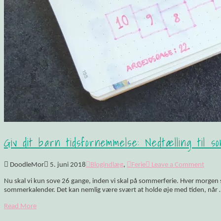
Giv dit barn tidsfornemmelse: Nedtælling til 
DoodleMor
5. juni 2018
Blogindlæg
,
Ferie
Leave a Comment
Nu skal vi kun sove 26 gange, inden vi skal på sommerferie. Hver morgen st
sommerkalender. Det kan nemlig være svært at holde øje med tiden, når 
Read More