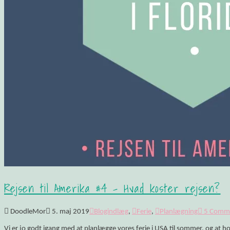
Opskrift: Luksusagtig brunsviger
Opskrift på kransekage
Opskrift: Saftige “romkugler”, der overholder sukkerp
Fluffy søndagspandekager med blåbærsylt
Opskrift: Fastelavnsboller med hindbærskum
Gemalens Kager – Galleri
Nyhedsbrev
Om mig
Mine foretrukne webshops
Inspirerende blogs
Privatlivspolitik
Samarbejde
Workshop: Planlæg en børnefødselsdag
Rejsen til Amerika #4 – Hvad koster rejsen?
DoodleMor
5. maj 2019
Blogindlæg
,
Ferie
,
Planlægning
5 Comm
Vi er jo godt igang med at planlægge vores ferie i USA til sommer, og at 