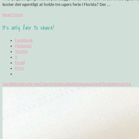
koster det egentligt at holde tre ugers ferie i Florida? Der …
Read More
It's only fair to share!
Facebook
Pinterest
Tumblr
X
Email
Print
familieferie
Ferie med børn
Feriebudget
ferieopsparing
Florida
Rejse
USA