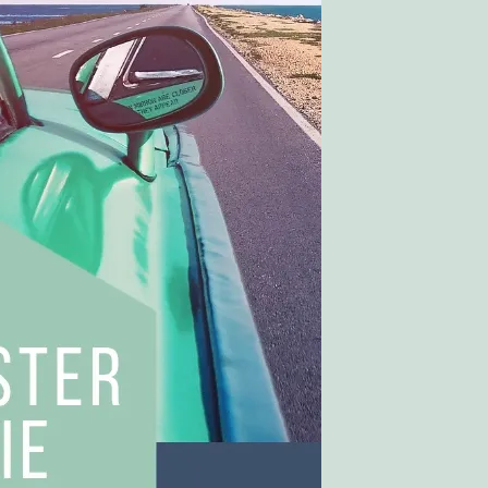
olitikken!
bær!
 grillet kylling