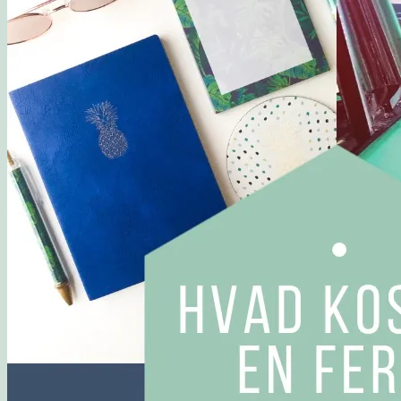
Opskrift: Luksusagtig brunsviger
Opskrift på kransekage
Opskrift: Saftige “romkugler”, der overholder sukkerp
Fluffy søndagspandekager med blåbærsylt
Opskrift: Fastelavnsboller med hindbærskum
Gemalens Kager – Galleri
Nyhedsbrev
Om mig
Mine foretrukne webshops
Inspirerende blogs
Privatlivspolitik
Samarbejde
Workshop: Planlæg en børnefødselsdag
Blog
Kategorier
Madværksted
Børn i køkkenet
Opskrifter
Opskrift: Sommersalat med røget laks og friske hind
Opskrift: Mormors fødselsdagsboller
Gæsternes yndlings sommerkage
Madværkstedet: Frokostbuffet med farverige salater og