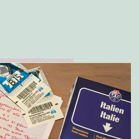
tkode
Sommerferie
tidsfornemmelse
tips