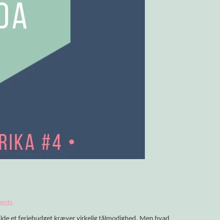
olitikken!
ents
holde et feriebudget kræver virkelig tålmodighed. Men hvad