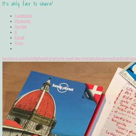
It's only fair to share!
Facebook
Pinterest
Tumblr
X
Email
Print
booking.com
familieferie
Ferie
Ferie med børn
Feriekalender
nedtælling
Raba