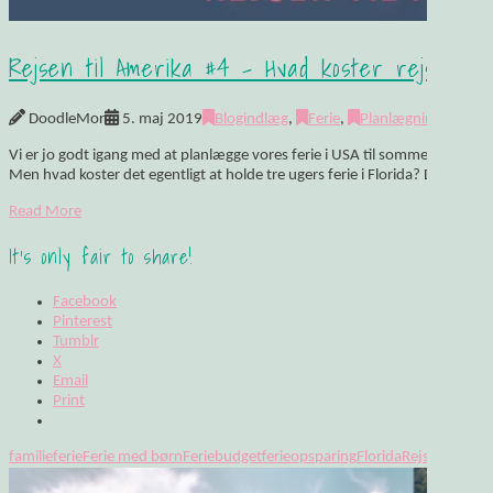
Rejsen til Amerika #4 – Hvad koster rejsen?
DoodleMor
5. maj 2019
Blogindlæg
,
Ferie
,
Planlægning
5 C
Vi er jo godt igang med at planlægge vores ferie i USA til sommer, og at h
Men hvad koster det egentligt at holde tre ugers ferie i Florida? Der …
Read More
It's only fair to share!
Facebook
Pinterest
Tumblr
X
Email
Print
familieferie
Ferie med børn
Feriebudget
ferieopsparing
Florida
Rejse
USA