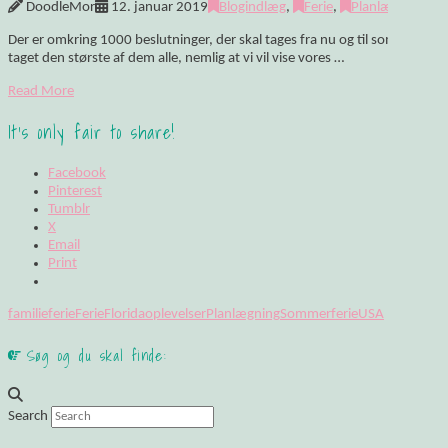
DoodleMor
12. januar 2019
Blogindlæg
,
Ferie
,
Planlægning
Der er omkring 1000 beslutninger, der skal tages fra nu og til sommerferie
taget den største af dem alle, nemlig at vi vil vise vores …
Read More
It's only fair to share!
Facebook
Pinterest
Tumblr
X
Email
Print
familieferie
Ferie
Florida
oplevelser
Planlægning
Sommerferie
USA
Søg og du skal finde:
Search