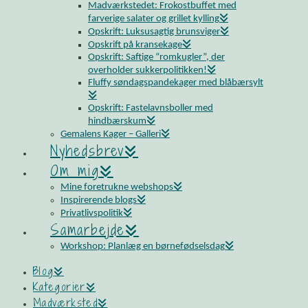
Madværkstedet: Frokostbuffet med
farverige salater og grillet kylling
Opskrift: Luksusagtig brunsviger
Opskrift på kransekage
Opskrift: Saftige “romkugler”, der
overholder sukkerpolitikken!
Fluffy søndagspandekager med blåbærsylt
Opskrift: Fastelavnsboller med
hindbærskum
Gemalens Kager – Galleri
Nyhedsbrev
Om mig
Mine foretrukne webshops
Inspirerende blogs
Privatlivspolitik
Samarbejde
Workshop: Planlæg en børnefødselsdag
Blog
Kategorier
Madværksted