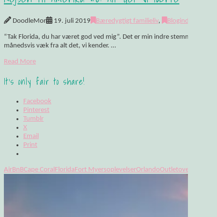
DoodleMor
19. juli 2019
Bæredygtigt familieliv
,
Blogindlæg
,
Fer
“Tak Florida, du har været god ved mig”. Det er min indre stemme, der hvis
månedsvis væk fra alt det, vi kender. …
Read More
It's only fair to share!
Facebook
Pinterest
Tumblr
X
Email
Print
AirBnB
Cape Coral
Florida
Fort Myers
oplevelser
Orlando
Outlet
overnatning
R