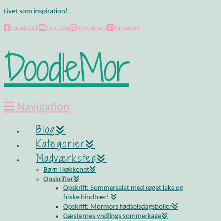
Livet som inspiration!
Facebook
YouTube
Instagram
Pinterest
DoodleMor
Navigation
Blog
Kategorier
Madværksted
Børn i køkkenet
Opskrifter
Opskrift: Sommersalat med røget laks og
friske hindbær!
Opskrift: Mormors fødselsdagsboller
Gæsternes yndlings sommerkage