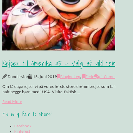
Rejsen til Amerika #5 – Valg af vild temapark
DoodleMor
16. juni 2019
Blogindlæg
,
Ferie
1 Comment
Om få dage rejser vi på vores første store drømmerejse som familie på 4
haft begge børn med i USA. Vi skal faktisk …
Read More
It's only fair to share!
Facebook
Pinterest