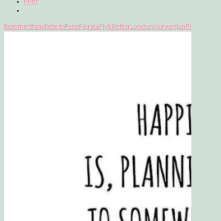
Print
Bommert
familieferie
Ferie
Florida
Flybilletter
London
Norwegian
Planlægnin