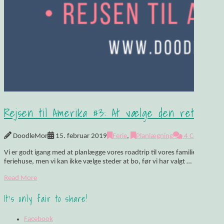
Rejsen til Amerika #3: At vælge den rette rut
DoodleMor
15. februar 2019
Ferie
,
Planlægning
4 Comments
Vi er godt igang med at planlægge vores roadtrip til vores familieferie i Flo
feriehuse, men vi kan ikke vælge steder at bo, før vi har valgt …
Read More
It's only fair to share!
Facebook