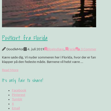
Postkort fra Florida
DoodleMor
4. juli 2019
Blogindlæg
,
Ferie
3 Comments
Kære søde dig, Vi nyder sommeren her i Florida, hvor der er fantastisk og s
klapper på den fedeste måde. Børnene vil helst være …
Read More
It's only fair to share!
Facebook
Pinterest
Tumblr
X
Email