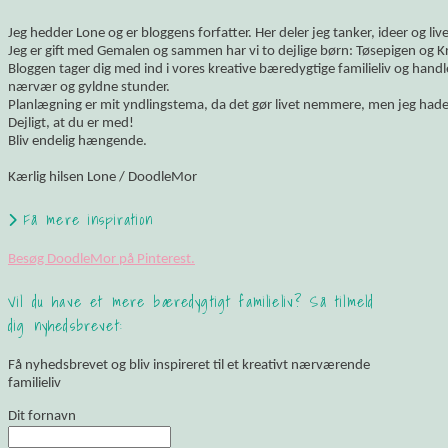
Jeg hedder Lone og er bloggens forfatter. Her deler jeg tanker, ideer og li
Jeg er gift med Gemalen og sammen har vi to dejlige børn: Tøsepigen og K
Bloggen tager dig med ind i vores kreative bæredygtige familieliv og hand
nærvær og gyldne stunder.
Planlægning er mit yndlingstema, da det gør livet nemmere, men jeg hade
Dejligt, at du er med!
Bliv endelig hængende.
Kærlig hilsen Lone / DoodleMor
Få mere inspiration
Besøg DoodleMor på Pinterest.
Vil du have et mere bæredygtigt familieliv? Så tilmeld
dig nyhedsbrevet:
Få nyhedsbrevet og bliv inspireret til et kreativt nærværende
familieliv
Dit fornavn