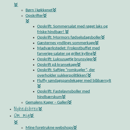
Børn i køkkenet
Opskrifter
Opskrift: Sommersalat med røget laks og
friske hindbær!
Opskrift: Mormors fødselsdagsboller
Gæsternes yndlings sommerkage
Madværkstedet: Frokostbuffet med
farverige salater og grillet kylling
Opskrift: Luksusagtig brunsviger
Opskrift på kransekage
Opskrift: Saftige “romkugler”, der
overholder sukkerpolitikken!
Fluffy søndagspandekager med blåbærsylt
Opskrift: Fastelavnsboller med
hindbærskum
Gemalens Kager – Galleri
Nyhedsbrev
Om mig
Mine foretrukne webshops