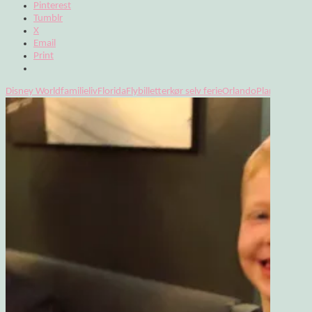
Pinterest
Tumblr
X
Email
Print
Disney World
familieliv
Florida
Flybilletter
kør selv ferie
Orlando
Planlægning