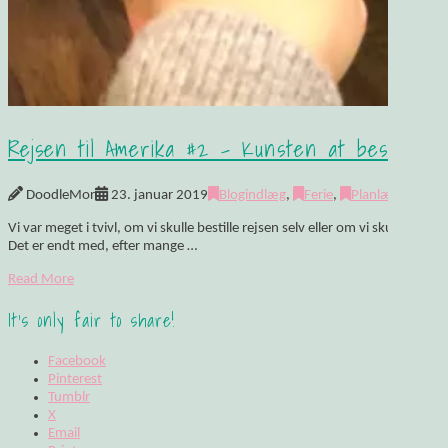
Rejsen til Amerika #2 – Kunsten at bestille fly
DoodleMor
23. januar 2019
Blogindlæg
,
Ferie
,
Planlægning
Vi var meget i tvivl, om vi skulle bestille rejsen selv eller om vi skulle b
Det er endt med, efter mange …
Read More
It's only fair to share!
Facebook
Pinterest
Tumblr
X
Email