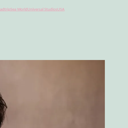
adtrip
Sea World
Universal Studios
USA