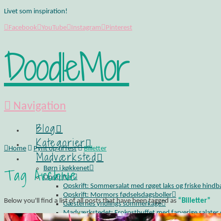
Livet som inspiration!
Facebook
YouTube
Instagram
Pinterest
DoodleMor
Navigation
Blog
Kategorier
Home
Pynt op til fest
Billetter
Madværksted
Tag Archive
Børn i køkkenet
Opskrifter
Opskrift: Sommersalat med røget laks og friske hind
Opskrift: Mormors fødselsdagsboller
Below you'll find a list of all posts that have been tagged as
“Billetter”
Gæsternes yndlings sommerkage
Madværkstedet: Frokostbuffet med farverige salater og