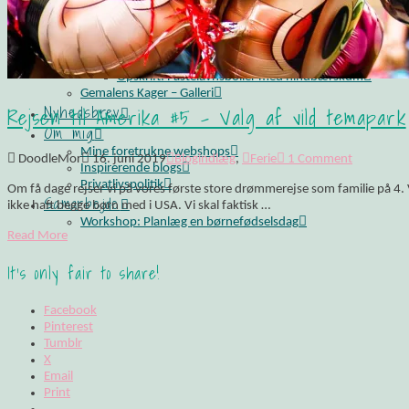
Opskrift: Luksusagtig brunsviger
Opskrift på kransekage
Opskrift: Saftige “romkugler”, der overholder sukkerp
Fluffy søndagspandekager med blåbærsylt
Opskrift: Fastelavnsboller med hindbærskum
Gemalens Kager – Galleri
Rejsen til Amerika #5 – Valg af vild temapark
Nyhedsbrev
Om mig
Mine foretrukne webshops
DoodleMor
16. juni 2019
Blogindlæg
,
Ferie
1 Comment
Inspirerende blogs
Privatlivspolitik
Om få dage rejser vi på vores første store drømmerejse som familie på 4
Samarbejde
ikke haft begge børn med i USA. Vi skal faktisk …
Workshop: Planlæg en børnefødselsdag
Read More
It's only fair to share!
Facebook
Pinterest
Tumblr
X
Email
Print