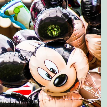
olitikken!
bær!
 grillet kylling