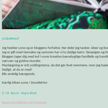
Velkommen!
Jeg hedder Lone og er bloggens forfatter. Her deler jeg tanker, ideer og li
Jeg er gift med Gemalen og sammen har vi to dejlige børn: Tøsepigen og K
Bloggen tager dig med ind i vores kreative bæredygtige familieliv og hand
nærvær og gyldne stunder.
Planlægning er mit yndlingstema, da det gør livet nemmere, men jeg hade
Dejligt, at du er med!
Bliv endelig hængende.
Kærlig hilsen Lone / DoodleMor
Få mere inspiration
Besøg DoodleMor på Pinterest.