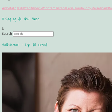
Anbefaling
Billetter
Disney World
familieferie
Ferie
Florida
Forlystelsespark
Ro
Søg og du skal finde:
Search
Velkommen – Nyd dit ophold!