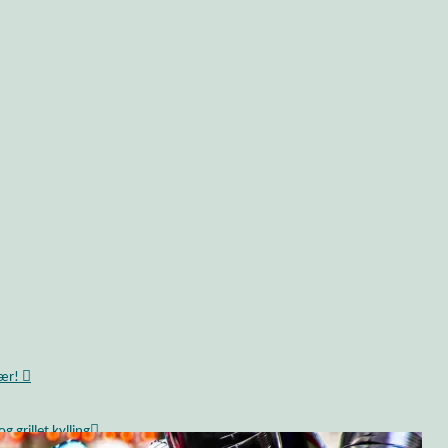
bær!
 grillet kylling