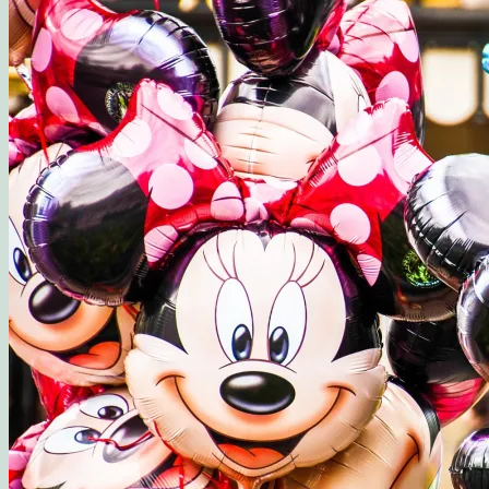
Opskrift: Luksusagtig brunsviger
Opskrift på kransekage
Opskrift: Saftige “romkugler”, der overholder sukkerp
Fluffy søndagspandekager med blåbærsylt
Opskrift: Fastelavnsboller med hindbærskum
Gemalens Kager – Galleri
Nyhedsbrev
Om mig
Mine foretrukne webshops
Inspirerende blogs
Privatlivspolitik
Samarbejde
Workshop: Planlæg en børnefødselsdag
Blog
Kategorier
Madværksted
Børn i køkkenet
Opskrifter
Opskrift: Sommersalat med røget laks og friske hind
Opskrift: Mormors fødselsdagsboller
Gæsternes yndlings sommerkage
Madværkstedet: Frokostbuffet med farverige salater og