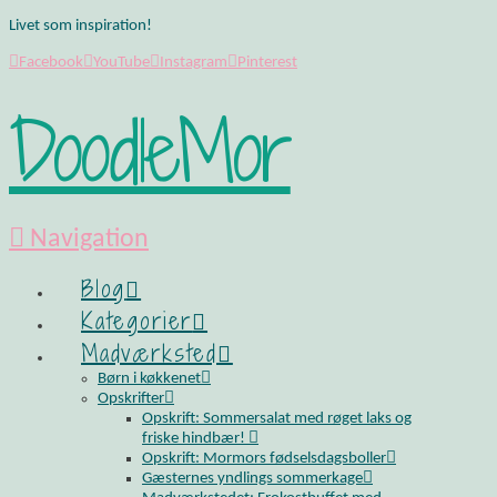
Livet som inspiration!
Facebook
YouTube
Instagram
Pinterest
DoodleMor
Navigation
Blog
Kategorier
Madværksted
Børn i køkkenet
Opskrifter
Opskrift: Sommersalat med røget laks og
friske hindbær!
Opskrift: Mormors fødselsdagsboller
Gæsternes yndlings sommerkage