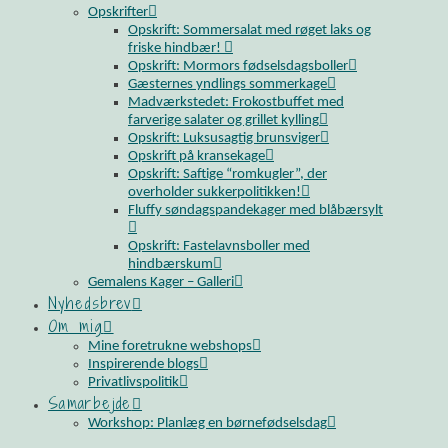
Opskrifter
Opskrift: Sommersalat med røget laks og
friske hindbær!
Opskrift: Mormors fødselsdagsboller
Gæsternes yndlings sommerkage
Madværkstedet: Frokostbuffet med
farverige salater og grillet kylling
Opskrift: Luksusagtig brunsviger
Opskrift på kransekage
Opskrift: Saftige “romkugler”, der
overholder sukkerpolitikken!
Fluffy søndagspandekager med blåbærsylt
Opskrift: Fastelavnsboller med
hindbærskum
Gemalens Kager – Galleri
Nyhedsbrev
Om mig
Mine foretrukne webshops
Inspirerende blogs
Privatlivspolitik
Samarbejde
Workshop: Planlæg en børnefødselsdag