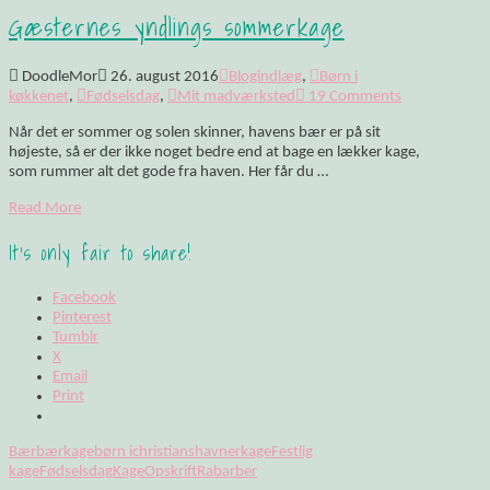
Gæsternes yndlings sommerkage
DoodleMor
26. august 2016
Blogindlæg
,
Børn i
køkkenet
,
Fødselsdag
,
Mit madværksted
19 Comments
Når det er sommer og solen skinner, havens bær er på sit
højeste, så er der ikke noget bedre end at bage en lækker kage,
som rummer alt det gode fra haven. Her får du …
Read More
It's only fair to share!
Facebook
Pinterest
Tumblr
X
Email
Print
Bær
bærkage
børn i
christianshavnerkage
Festlig
kage
Fødselsdag
Kage
Opskrift
Rabarber