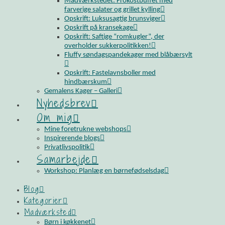
Madværkstedet: Frokostbuffet med
farverige salater og grillet kylling
Opskrift: Luksusagtig brunsviger
Opskrift på kransekage
Opskrift: Saftige “romkugler”, der
overholder sukkerpolitikken!
Fluffy søndagspandekager med blåbærsylt
Opskrift: Fastelavnsboller med
hindbærskum
Gemalens Kager – Galleri
Nyhedsbrev
Om mig
Mine foretrukne webshops
Inspirerende blogs
Privatlivspolitik
Samarbejde
Workshop: Planlæg en børnefødselsdag
Blog
Kategorier
Madværksted
Børn i køkkenet