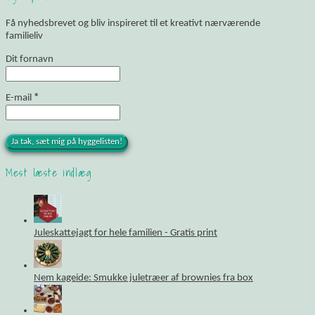
Få nyhedsbrevet og bliv inspireret til et kreativt nærværende
familieliv
Dit fornavn
E-mail
*
Mest læste indlæg
Juleskattejagt for hele familien - Gratis print
Nem kageide: Smukke juletræer af brownies fra box