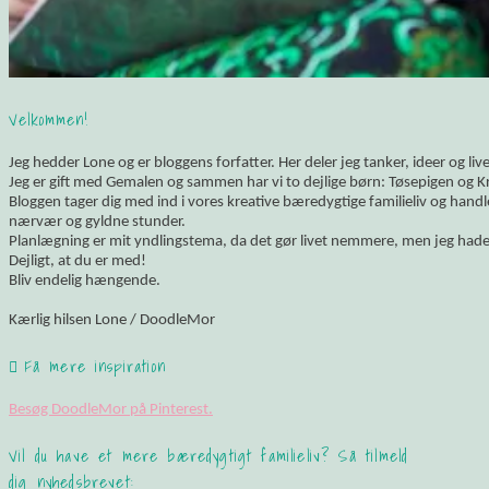
Velkommen!
Jeg hedder Lone og er bloggens forfatter. Her deler jeg tanker, ideer og li
Jeg er gift med Gemalen og sammen har vi to dejlige børn: Tøsepigen og K
Bloggen tager dig med ind i vores kreative bæredygtige familieliv og hand
nærvær og gyldne stunder.
Planlægning er mit yndlingstema, da det gør livet nemmere, men jeg hade
Dejligt, at du er med!
Bliv endelig hængende.
Kærlig hilsen Lone / DoodleMor
Få mere inspiration
Besøg DoodleMor på Pinterest.
Vil du have et mere bæredygtigt familieliv? Så tilmeld
dig nyhedsbrevet: