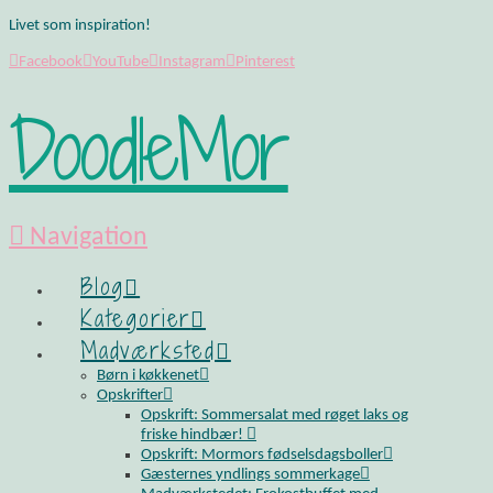
Livet som inspiration!
Facebook
YouTube
Instagram
Pinterest
DoodleMor
Navigation
Blog
Kategorier
Madværksted
Børn i køkkenet
Opskrifter
Opskrift: Sommersalat med røget laks og
friske hindbær!
Opskrift: Mormors fødselsdagsboller
Gæsternes yndlings sommerkage