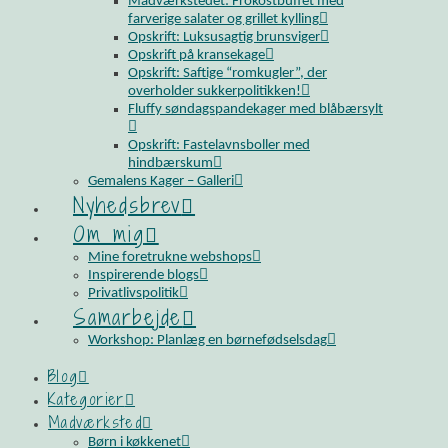
Madværkstedet: Frokostbuffet med
farverige salater og grillet kylling
Opskrift: Luksusagtig brunsviger
Opskrift på kransekage
Opskrift: Saftige “romkugler”, der
overholder sukkerpolitikken!
Fluffy søndagspandekager med blåbærsylt
Opskrift: Fastelavnsboller med
hindbærskum
Gemalens Kager – Galleri
Nyhedsbrev
Om mig
Mine foretrukne webshops
Inspirerende blogs
Privatlivspolitik
Samarbejde
Workshop: Planlæg en børnefødselsdag
Blog
Kategorier
Madværksted
Børn i køkkenet