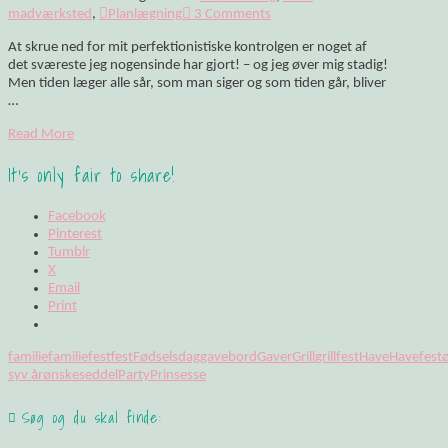
madværksted
,
Planlægning
3 Comments
At skrue ned for mit perfektionistiske kontrolgen er noget af
det sværeste jeg nogensinde har gjort! – og jeg øver mig stadig!
Men tiden læger alle sår, som man siger og som tiden går, bliver
…
Read More
It's only fair to share!
Facebook
Pinterest
Tumblr
X
Email
Print
familie
familiefest
fest
Fødselsdag
gavebord
Gaver
Grill
grillfest
Have
Havefest
syv år
ønskeseddel
Party
Prinsesse
Søg og du skal finde: