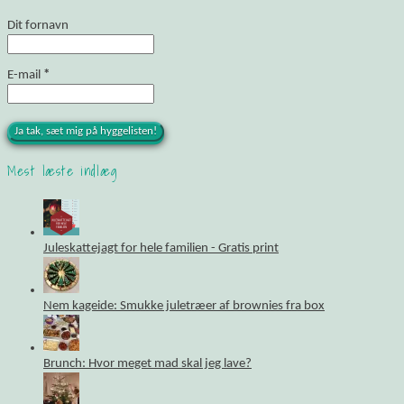
Dit fornavn
E-mail
*
Mest læste indlæg
Juleskattejagt for hele familien - Gratis print
Nem kageide: Smukke juletræer af brownies fra box
Brunch: Hvor meget mad skal jeg lave?