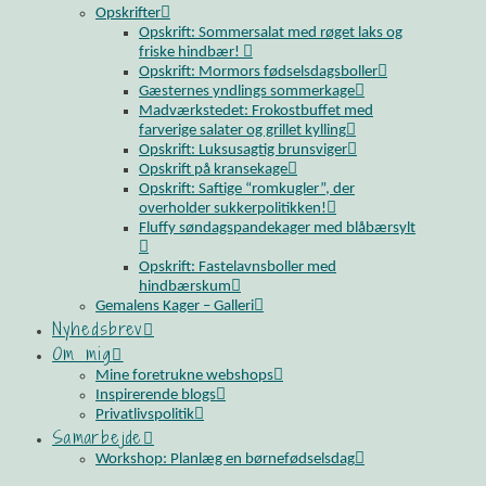
Opskrifter
Opskrift: Sommersalat med røget laks og
friske hindbær!
Opskrift: Mormors fødselsdagsboller
Gæsternes yndlings sommerkage
Madværkstedet: Frokostbuffet med
farverige salater og grillet kylling
Opskrift: Luksusagtig brunsviger
Opskrift på kransekage
Opskrift: Saftige “romkugler”, der
overholder sukkerpolitikken!
Fluffy søndagspandekager med blåbærsylt
Opskrift: Fastelavnsboller med
hindbærskum
Gemalens Kager – Galleri
Nyhedsbrev
Om mig
Mine foretrukne webshops
Inspirerende blogs
Privatlivspolitik
Samarbejde
Workshop: Planlæg en børnefødselsdag