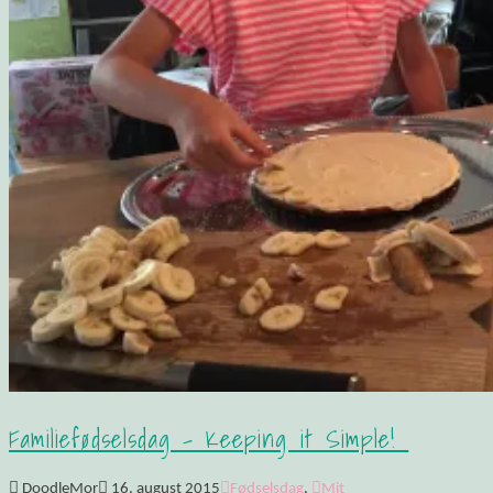
Familiefødselsdag – Keeping it Simple!
DoodleMor
16. august 2015
Fødselsdag
,
Mit