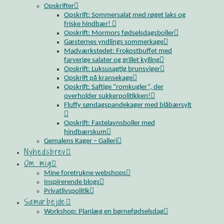
Opskrifter
Opskrift: Sommersalat med røget laks og
friske hindbær!
Opskrift: Mormors fødselsdagsboller
Gæsternes yndlings sommerkage
Madværkstedet: Frokostbuffet med
farverige salater og grillet kylling
Opskrift: Luksusagtig brunsviger
Opskrift på kransekage
Opskrift: Saftige “romkugler”, der
overholder sukkerpolitikken!
Fluffy søndagspandekager med blåbærsylt
Opskrift: Fastelavnsboller med
hindbærskum
Gemalens Kager – Galleri
Nyhedsbrev
Om mig
Mine foretrukne webshops
Inspirerende blogs
Privatlivspolitik
Samarbejde
Workshop: Planlæg en børnefødselsdag