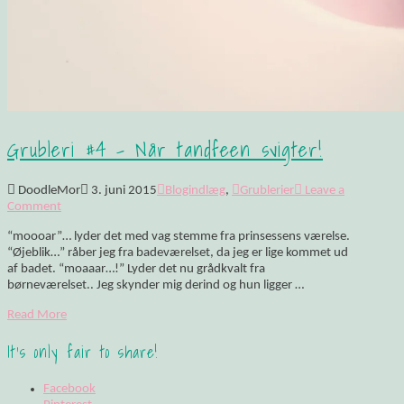
Grubleri #4 – Når tandfeen svigter!
DoodleMor
3. juni 2015
Blogindlæg
,
Grublerier
Leave a
Comment
“moooar”… lyder det med vag stemme fra prinsessens værelse.
“Øjeblik…” råber jeg fra badeværelset, da jeg er lige kommet ud
af badet. “moaaar…!” Lyder det nu grådkvalt fra
børneværelset.. Jeg skynder mig derind og hun ligger …
Read More
It's only fair to share!
Facebook