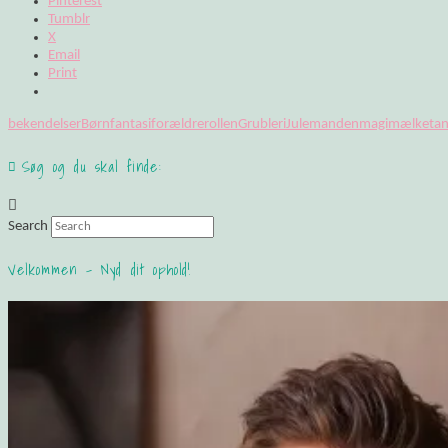
Pinterest
Tumblr
X
Email
Print
bekendelser
Børn
fantasi
forældrerollen
Grubleri
Julemanden
magi
mælketa
Søg og du skal finde:
Search
Velkommen – Nyd dit ophold!