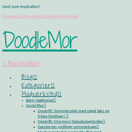
Livet som inspiration!
Facebook
YouTube
Instagram
Pinterest
DoodleMor
Navigation
Blog
Kategorier
Madværksted
Børn i køkkenet
Opskrifter
Opskrift: Sommersalat med røget laks og
friske hindbær!
Opskrift: Mormors fødselsdagsboller
Gæsternes yndlings sommerkage