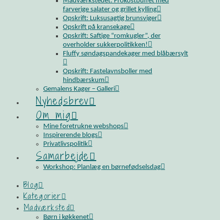
Madværkstedet: Frokostbuffet med
farverige salater og grillet kylling
Opskrift: Luksusagtig brunsviger
Opskrift på kransekage
Opskrift: Saftige “romkugler”, der
overholder sukkerpolitikken!
Fluffy søndagspandekager med blåbærsylt
Opskrift: Fastelavnsboller med
hindbærskum
Gemalens Kager – Galleri
Nyhedsbrev
Om mig
Mine foretrukne webshops
Inspirerende blogs
Privatlivspolitik
Samarbejde
Workshop: Planlæg en børnefødselsdag
Blog
Kategorier
Madværksted
Børn i køkkenet