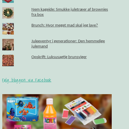
Nem kageide: Smukke juletræer af brownies
fra box
Brunch: Hvor meget mad skal jeg lave?
Juleeventyr i generationer: Den hemmelige
julemand
Opskrift: Luksusagtig brunsviger
Følg bloggen via Facebook