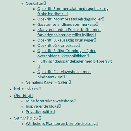
Opskrifter
Opskrift: Sommersalat med røget laks og
friske hindbær!
Opskrift: Mormors fødselsdagsboller
Gæsternes yndlings sommerkage
Madværkstedet: Frokostbuffet med
farverige salater og grillet kylling
Opskrift: Luksusagtig brunsviger
Opskrift på kransekage
Opskrift: Saftige “romkugler”, der
overholder sukkerpolitikken!
Fluffy søndagspandekager med blåbærsylt
Opskrift: Fastelavnsboller med
hindbærskum
Gemalens Kager – Galleri
Nyhedsbrev
Om mig
Mine foretrukne webshops
Inspirerende blogs
Privatlivspolitik
Samarbejde
Workshop: Planlæg en børnefødselsdag