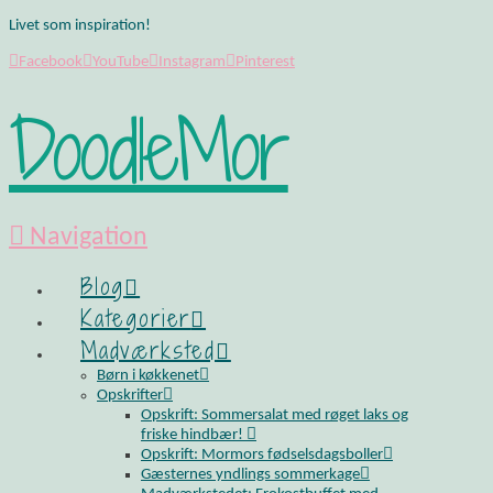
Livet som inspiration!
Facebook
YouTube
Instagram
Pinterest
DoodleMor
Navigation
Blog
Kategorier
Madværksted
Børn i køkkenet
Opskrifter
Opskrift: Sommersalat med røget laks og
friske hindbær!
Opskrift: Mormors fødselsdagsboller
Gæsternes yndlings sommerkage