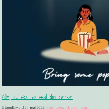
Film, du skal se med din datter
DoodleMor
24. maj 2022
Blogindlæg
,
Livet som mor