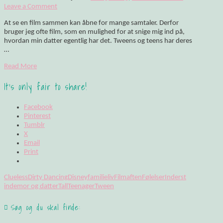
Leave a Comment
At se en film sammen kan åbne for mange samtaler. Derfor
bruger jeg ofte film, som en mulighed for at snige mig ind på,
hvordan min datter egentlig har det. Tweens og teens har deres
…
Read More
It's only fair to share!
Facebook
Pinterest
Tumblr
X
Email
Print
Clueless
Dirty Dancing
Disney
familieliv
Filmaften
Følelser
Inderst
inde
mor og datter
Tall
Teenager
Tween
Søg og du skal finde: