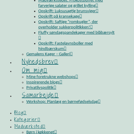
Madværkstedet: Frokostbuffet med
farverige salater og grillet kylling
Opskrift: Luksusagtig brunsviger
Opskrift på kransekage
Opskrift: Saftige “romkugler”, der
overholder sukkerpolitikken!
Fluffy søndagspandekager med blåbærsylt
Opskrift: Fastelavnsboller med
hindbærskum
Gemalens Kager – Galleri
Nyhedsbrev
Om mig
Mine foretrukne webshops
Inspirerende blogs
Privatlivspolitik
Samarbejde
Workshop: Planlæg en børnefødselsdag
Blog
Kategorier
Madværksted
Børn i køkkenet