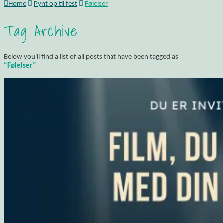
Home
Pynt op til fest
Følelser
Tag Archive
Below you'll find a list of all posts that have been tagged as
“Følelser”