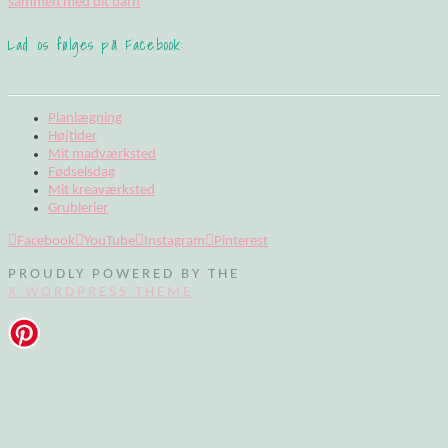
sammen med dit barn
Lad os følges på Facebook:
Planlægning
Højtider
Mit madværksted
Fødselsdag
Mit kreaværksted
Grublerier
Facebook
YouTube
Instagram
Pinterest
PROUDLY POWERED BY THE
X WORDPRESS THEME