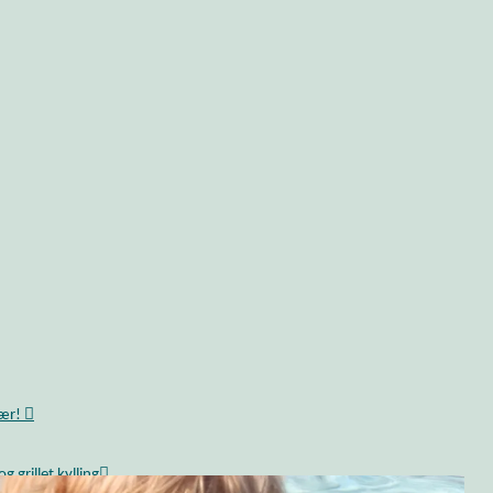
bær!
 grillet kylling