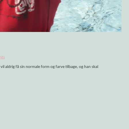
olitikken!
nts
 aldrig få sin normale form og farve tilbage, og han skal