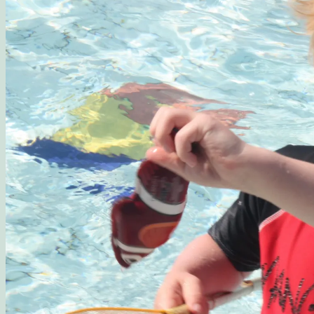
Opskrift: Luksusagtig brunsviger
Opskrift på kransekage
Opskrift: Saftige “romkugler”, der overholder sukkerp
Fluffy søndagspandekager med blåbærsylt
Opskrift: Fastelavnsboller med hindbærskum
Gemalens Kager – Galleri
Nyhedsbrev
Om mig
Mine foretrukne webshops
Inspirerende blogs
Privatlivspolitik
Samarbejde
Workshop: Planlæg en børnefødselsdag
Blog
Kategorier
Madværksted
Børn i køkkenet
Opskrifter
Opskrift: Sommersalat med røget laks og friske hind
Opskrift: Mormors fødselsdagsboller
Gæsternes yndlings sommerkage
Madværkstedet: Frokostbuffet med farverige salater og