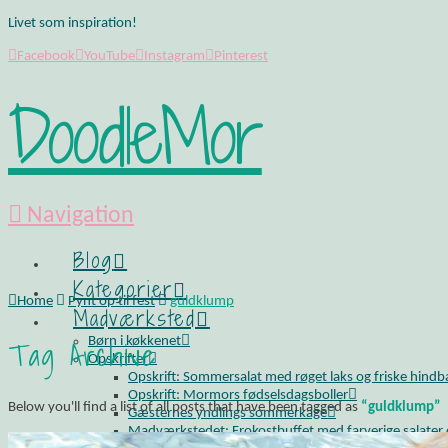
Livet som inspiration!
Facebook
YouTube
Instagram
Pinterest
DoodleMor
Navigation
Blog
Kategorier
Home
Pynt op til fest
guldklump
Madværksted
Tag Archive
Børn i køkkenet
Opskrifter
Opskrift: Sommersalat med røget laks og friske hind
Opskrift: Mormors fødselsdagsboller
Below you'll find a list of all posts that have been tagged as
“guldklump”
Gæsternes yndlings sommerkage
Madværkstedet: Frokostbuffet med farverige salater og