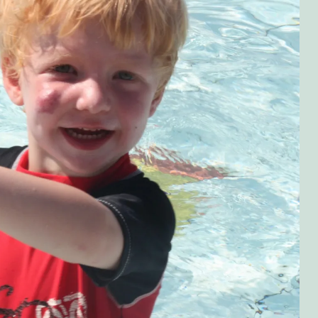
olitikken!
bær!
 grillet kylling