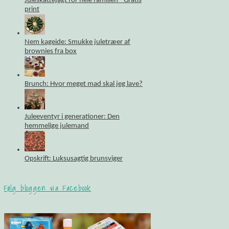
Juleskattejagt for hele familien - Gratis
print
Nem kageide: Smukke juletræer af
brownies fra box
Brunch: Hvor meget mad skal jeg lave?
Juleeventyr i generationer: Den
hemmelige julemand
Opskrift: Luksusagtig brunsviger
Følg bloggen via Facebook