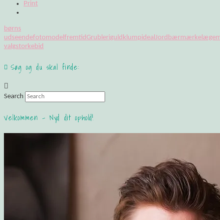
Print
børns
udseende
fotomodel
fremtid
Grubleri
guldklump
ideal
Jordbærmærke
læge
m
valg
storkebid
Søg og du skal finde:
Search
Velkommen – Nyd dit ophold!