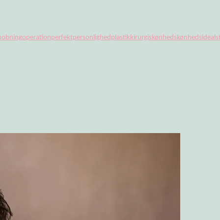
obning
operation
perfekt
personlighed
plastikkirurgi
skønhed
skønhedsideal
s