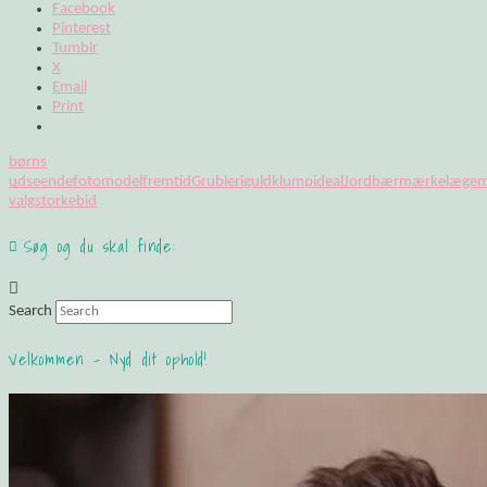
Facebook
Pinterest
Tumblr
X
Email
Print
børns
udseende
fotomodel
fremtid
Grubleri
guldklump
ideal
Jordbærmærke
læge
m
valg
storkebid
Søg og du skal finde:
Search
Velkommen – Nyd dit ophold!