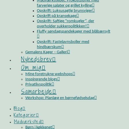
Madværkstedet: Frokostbuffet med
farverige salater og grillet kylling
Opskrift: Luksusagtig brunsviger
Opskrift på kransekage
Opskrift: Saftige “romkugler”, der
overholder sukkerpolitikken!
Fluffy søndagspandekager med blåbærsylt
Opskrift: Fastelavnsboller med
hindbærskum
Gemalens Kager – Galleri
Nyhedsbrev
Om mig
Mine foretrukne webshops
Inspirerende blogs
Privatlivspolitik
Samarbejde
Workshop: Planlæg en børnefødselsdag
Blog
Kategorier
Madværksted
Børn i køkkenet