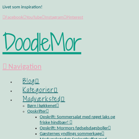
Livet som inspiration!
Facebook
YouTube
Instagram
Pinterest
DoodleMor
Navigation
Blog
Kategorier
Madværksted
Børn i køkkenet
Opskrifter
Opskrift: Sommersalat med røget laks og
friske hindbær!
Opskrift: Mormors fødselsdagsboller
Gæsternes yndlings sommerkage