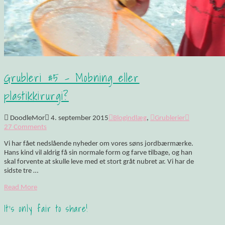
Grubleri #5 – Mobning eller
plastikkirurgi?
DoodleMor
4. september 2015
Blogindlæg
,
Grublerier
27 Comments
Vi har fået nedslående nyheder om vores søns jordbærmærke.
Hans kind vil aldrig få sin normale form og farve tilbage, og han
skal forvente at skulle leve med et stort gråt nubret ar. Vi har de
sidste tre …
Read More
It's only fair to share!