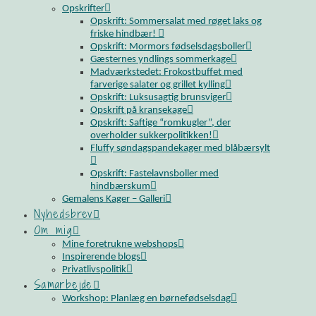
Opskrifter
Opskrift: Sommersalat med røget laks og
friske hindbær!
Opskrift: Mormors fødselsdagsboller
Gæsternes yndlings sommerkage
Madværkstedet: Frokostbuffet med
farverige salater og grillet kylling
Opskrift: Luksusagtig brunsviger
Opskrift på kransekage
Opskrift: Saftige “romkugler”, der
overholder sukkerpolitikken!
Fluffy søndagspandekager med blåbærsylt
Opskrift: Fastelavnsboller med
hindbærskum
Gemalens Kager – Galleri
Nyhedsbrev
Om mig
Mine foretrukne webshops
Inspirerende blogs
Privatlivspolitik
Samarbejde
Workshop: Planlæg en børnefødselsdag