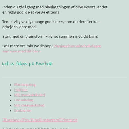
Inden du går i gang med planlægningen af dine events, er det
en rigtig god idé at vælge et tema.
Temet vil give dig mange gode ideer, som du derefter kan
arbejde videre med.
Start med en brainstorm – gerne sammen med dit barn!
Læs mere om min workshop:
Planlæg børnefødselsdagen
sammen med dit barn
Lad os følges på Facebook:
Planlægning
Højtider
Mit madværksted
Fødselsdag
Mit kreaværksted
Grublerier
Facebook
YouTube
Instagram
Pinterest