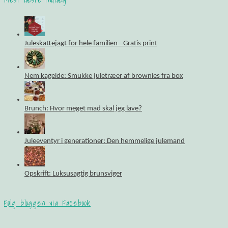
Juleskattejagt for hele familien - Gratis print
Nem kageide: Smukke juletræer af brownies fra box
Brunch: Hvor meget mad skal jeg lave?
Juleeventyr i generationer: Den hemmelige julemand
Opskrift: Luksusagtig brunsviger
Følg bloggen via Facebook