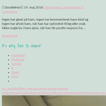
DoodleMor
19. maj 2016
Blogindlæg
,
Grublerier
6
Comments
Ingen har gloet på ham, ingen har kommenteret hans kind og
ingen har afvist ham, når han har opfordret til leg eller snak.
Sikke nogle lys i hans øjne, når han får positiv respons fra …
Read More
It's only fair to share!
Facebook
Pinterest
Tumblr
X
Email
Print
Ar i ansigtet
Efter operationen
forældrerollen
før
operationen
Grubleri
hæmangiom
Jordbærmærke
opdragelse
operation
rig