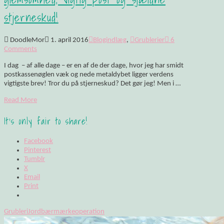
stjerneskud!
DoodleMor
1. april 2016
Blogindlæg
,
Grublerier
6
Comments
I dag – af alle dage – er en af de der dage, hvor jeg har smidt
postkassenøglen væk og nede metaldybet ligger verdens
vigtigste brev! Tror du på stjerneskud? Det gør jeg! Men i …
Read More
It's only fair to share!
Facebook
Pinterest
Tumblr
X
Email
Print
Grubleri
Jordbærmærke
operation