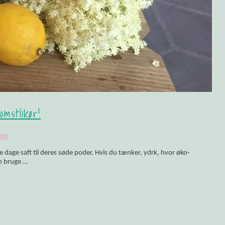
olitikken!
mstlikør!
ent
 dage saft til deres søde poder. Hvis du tænker, ydrk, hvor øko-
an bruge …