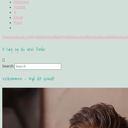
Pinterest
Tumblr
X
Email
Print
hjemmelavet saft
hyldeblomstlikør
Hyldeblomstsaft
Kolonihave
køkkenhav
Søg og du skal finde:
Search
Velkommen – Nyd dit ophold!