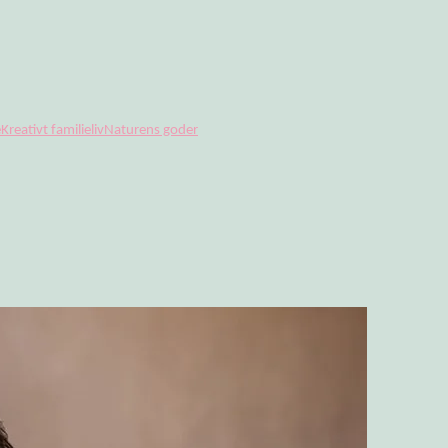
e
Kreativt familieliv
Naturens goder