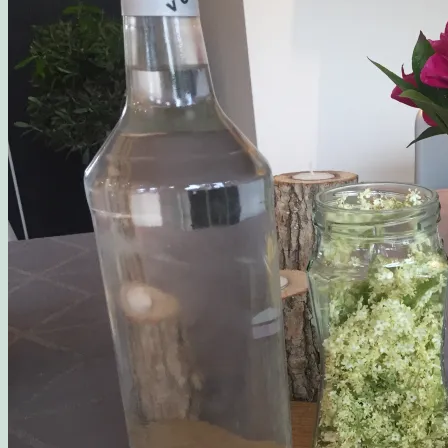
Opskrift: Luksusagtig brunsviger
Opskrift på kransekage
Opskrift: Saftige “romkugler”, der overholder sukkerp
Fluffy søndagspandekager med blåbærsylt
Opskrift: Fastelavnsboller med hindbærskum
Gemalens Kager – Galleri
Nyhedsbrev
Om mig
Mine foretrukne webshops
Inspirerende blogs
Privatlivspolitik
Samarbejde
Workshop: Planlæg en børnefødselsdag
Blog
Kategorier
Madværksted
Børn i køkkenet
Opskrifter
Opskrift: Sommersalat med røget laks og friske hind
Opskrift: Mormors fødselsdagsboller
Gæsternes yndlings sommerkage
Madværkstedet: Frokostbuffet med farverige salater og