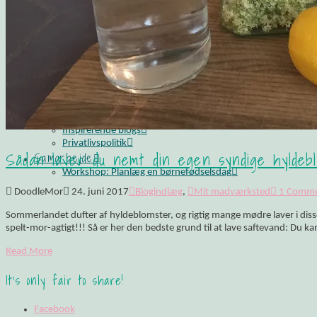
Opskrift: Luksusagtig brunsviger
Opskrift på kransekage
Opskrift: Saftige “romkugler”, der overholder sukkerp
Fluffy søndagspandekager med blåbærsylt
Opskrift: Fastelavnsboller med hindbærskum
Gemalens Kager – Galleri
Nyhedsbrev
Om mig
Mine foretrukne webshops
Inspirerende blogs
Privatlivspolitik
Sådan laver du nemt din egen syndige hyldeblo
Samarbejde
Workshop: Planlæg en børnefødselsdag
DoodleMor
24. juni 2017
Blogindlæg
,
Mit madværksted
1 Comm
Sommerlandet dufter af hyldeblomster, og rigtig mange mødre laver i disse
spelt-mor-agtigt!!! Så er her den bedste grund til at lave saftevand: Du k
Read More
It's only fair to share!
Facebook