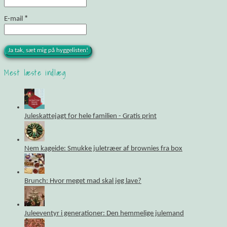
E-mail
*
Mest læste indlæg
Juleskattejagt for hele familien - Gratis print
Nem kageide: Smukke juletræer af brownies fra box
Brunch: Hvor meget mad skal jeg lave?
Juleeventyr i generationer: Den hemmelige julemand