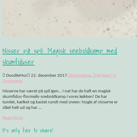
Nisser på spil: Magisk sneboldkamp med
skumfiduser
DoodleMor
22. december 2017
Blogindlæg
,
Højtider
5
Comments
Nisserne har været på spil igen… I nat har de haft en magisk
skumfidus-flormelis-sneboldkamp i vores køkken! De har
tumlet, kælket og kastet rundt med sneen: Nogle af nisserne er
slået helt ud og har …
Read More
It's only fair to share!