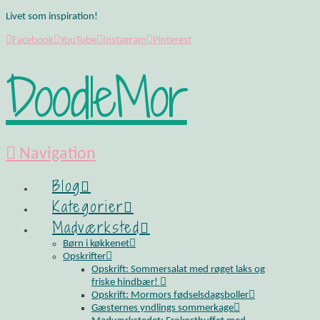
Livet som inspiration!
Facebook
YouTube
Instagram
Pinterest
DoodleMor
Navigation
Blog
Kategorier
Madværksted
Børn i køkkenet
Opskrifter
Opskrift: Sommersalat med røget laks og
friske hindbær!
Opskrift: Mormors fødselsdagsboller
Gæsternes yndlings sommerkage