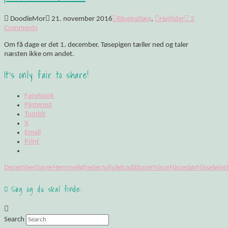
DoodleMor
21. november 2016
Blogindlæg
,
Højtider
2
Comments
Om få dage er det 1. december. Tøsepigen tæller ned og taler
næsten ikke om andet.
It's only fair to share!
Facebook
Pinterest
Tumblr
X
Email
Print
December
Gaver
Hemmeligheder
Jul
juletraditioner
Nisse
Nissedør
Nisseløjer
Søg og du skal finde:
Search