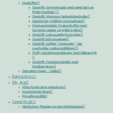
Opskrifter
Opskrift: Sommersalat med røget laks og
friske hindbær!
Opskrift: Mormors fødselsdagsboller
Gæsternes yndlings sommerkage
Madværkstedet: Frokostbuffet med
farverige salater og grillet kylling
Opskrift: Luksusagtig brunsviger
Opskrift på kransekage
Opskrift: Saftige “romkugler”, der
overholder sukkerpolitikken!
Fluffy søndagspandekager med blåbærsylt
Opskrift: Fastelavnsboller med
hindbærskum
Gemalens Kager – Galleri
Nyhedsbrev
Om mig
Mine foretrukne webshops
Inspirerende blogs
Privatlivspolitik
Samarbejde
Workshop: Planlæg en børnefødselsdag