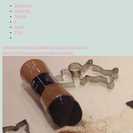
Facebook
Pinterest
Tumblr
X
Email
Print
Jul
Nisse
Nissedør
Nisseløjer
santa spy cam
sjov for
børn
skumfiduser
sne
sneboldkamp
video