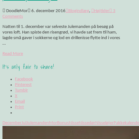
DoodleMor
6. december 2016
Blogindlæg
,
Højtider
3
Comments
Natten til 1. december var selveste Julemanden på besøg på
vores loft. Han spiste den risengrød, vi havde sat frem til ham,
lagde små gaver i sokkerne og lod en drillenisse flytte ind i vores
…
Read More
It's only fair to share!
Facebook
Pinterest
Tumblr
X
Email
Print
December
Jul
Julemanden
MorBonus
Nisse
Nissedør
Nisseløjer
Pakkekalende