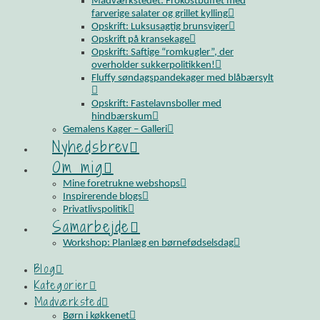
Madværkstedet: Frokostbuffet med
farverige salater og grillet kylling
Opskrift: Luksusagtig brunsviger
Opskrift på kransekage
Opskrift: Saftige “romkugler”, der
overholder sukkerpolitikken!
Fluffy søndagspandekager med blåbærsylt
Opskrift: Fastelavnsboller med
hindbærskum
Gemalens Kager – Galleri
Nyhedsbrev
Om mig
Mine foretrukne webshops
Inspirerende blogs
Privatlivspolitik
Samarbejde
Workshop: Planlæg en børnefødselsdag
Blog
Kategorier
Madværksted
Børn i køkkenet