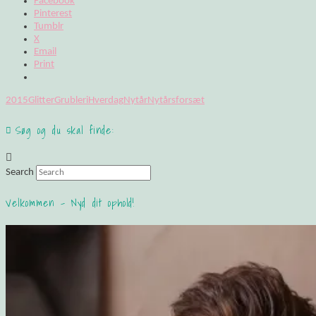
Facebook
Pinterest
Tumblr
X
Email
Print
2015
Glitter
Grubleri
Hverdag
Nytår
Nytårsforsæt
Søg og du skal finde:
Search
Velkommen – Nyd dit ophold!