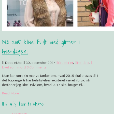
Må 2015 blive fyldt med glitter i
hverdagen!
DoodleMor
30. december 2014
Grublerier
,
Højtider
,
Livet som mor
3 Comments
Man kan gøre sig mange tanker om, hvad 2015 skal bruges til. I
det forgange år har hele følelsesregisteret været i brug, så
derfor er jeg ikke i tvivl om, hvad 2015 skal bruges til. …
Read More
It's only fair to share!