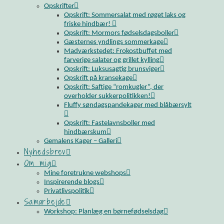
Opskrifter
Opskrift: Sommersalat med røget laks og
friske hindbær!
Opskrift: Mormors fødselsdagsboller
Gæsternes yndlings sommerkage
Madværkstedet: Frokostbuffet med
farverige salater og grillet kylling
Opskrift: Luksusagtig brunsviger
Opskrift på kransekage
Opskrift: Saftige “romkugler”, der
overholder sukkerpolitikken!
Fluffy søndagspandekager med blåbærsylt
Opskrift: Fastelavnsboller med
hindbærskum
Gemalens Kager – Galleri
Nyhedsbrev
Om mig
Mine foretrukne webshops
Inspirerende blogs
Privatlivspolitik
Samarbejde
Workshop: Planlæg en børnefødselsdag