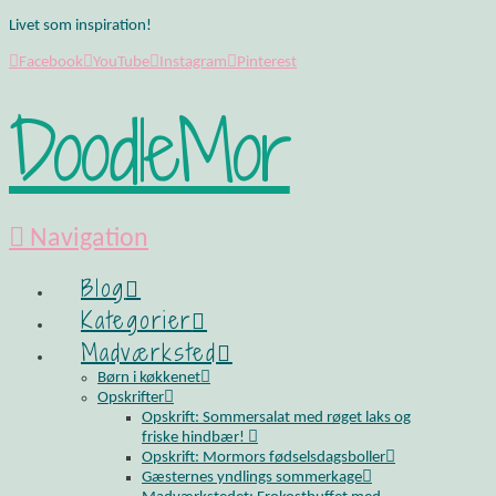
Livet som inspiration!
Facebook
YouTube
Instagram
Pinterest
DoodleMor
Navigation
Blog
Kategorier
Madværksted
Børn i køkkenet
Opskrifter
Opskrift: Sommersalat med røget laks og
friske hindbær!
Opskrift: Mormors fødselsdagsboller
Gæsternes yndlings sommerkage