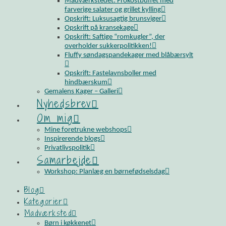
Madværkstedet: Frokostbuffet med
farverige salater og grillet kylling
Opskrift: Luksusagtig brunsviger
Opskrift på kransekage
Opskrift: Saftige “romkugler”, der
overholder sukkerpolitikken!
Fluffy søndagspandekager med blåbærsylt
Opskrift: Fastelavnsboller med
hindbærskum
Gemalens Kager – Galleri
Nyhedsbrev
Om mig
Mine foretrukne webshops
Inspirerende blogs
Privatlivspolitik
Samarbejde
Workshop: Planlæg en børnefødselsdag
Blog
Kategorier
Madværksted
Børn i køkkenet