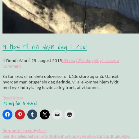
9 tips til en skøn dag i Zoo!
DoodleMor
25. august 2015
Ferie
,
Planlægning
Leave a
Comment
En tur i zoo er en skøn oplevelse for både store og små. Uanset
hvordan man bruger sin dag derinde, vil alle komme hjem fyldt
med nye indtryk. Jeg havde aldrig troet, at vi kunne …
Read More
It's only fair to share!
Børn
børn i byen
dyr
face
paint
Familiedag
familietur
København
oplevelse
tiger
turist
udflugt
vilde