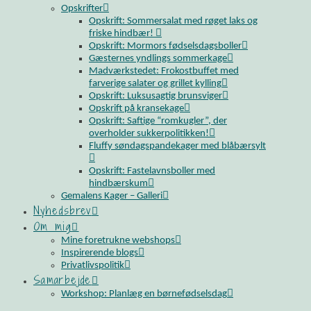
Opskrifter
Opskrift: Sommersalat med røget laks og
friske hindbær!
Opskrift: Mormors fødselsdagsboller
Gæsternes yndlings sommerkage
Madværkstedet: Frokostbuffet med
farverige salater og grillet kylling
Opskrift: Luksusagtig brunsviger
Opskrift på kransekage
Opskrift: Saftige “romkugler”, der
overholder sukkerpolitikken!
Fluffy søndagspandekager med blåbærsylt
Opskrift: Fastelavnsboller med
hindbærskum
Gemalens Kager – Galleri
Nyhedsbrev
Om mig
Mine foretrukne webshops
Inspirerende blogs
Privatlivspolitik
Samarbejde
Workshop: Planlæg en børnefødselsdag