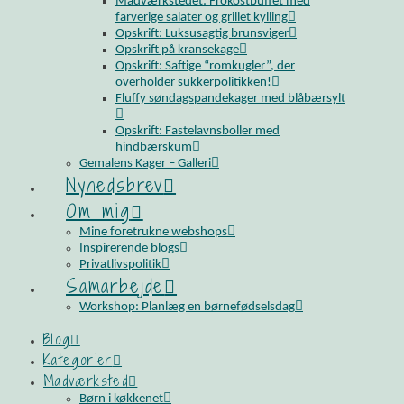
Madværkstedet: Frokostbuffet med
farverige salater og grillet kylling
Opskrift: Luksusagtig brunsviger
Opskrift på kransekage
Opskrift: Saftige “romkugler”, der
overholder sukkerpolitikken!
Fluffy søndagspandekager med blåbærsylt
Opskrift: Fastelavnsboller med
hindbærskum
Gemalens Kager – Galleri
Nyhedsbrev
Om mig
Mine foretrukne webshops
Inspirerende blogs
Privatlivspolitik
Samarbejde
Workshop: Planlæg en børnefødselsdag
Blog
Kategorier
Madværksted
Børn i køkkenet