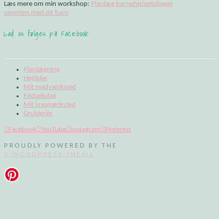
Læs mere om min workshop:
Planlæg børnefødselsdagen
sammen med dit barn
Lad os følges på Facebook:
Planlægning
Højtider
Mit madværksted
Fødselsdag
Mit kreaværksted
Grublerier
Facebook
YouTube
Instagram
Pinterest
PROUDLY POWERED BY THE
X WORDPRESS THEME