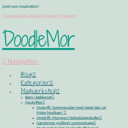
Livet som inspiration!
Facebook
YouTube
Instagram
Pinterest
DoodleMor
Navigation
Blog
Kategorier
Madværksted
Børn i køkkenet
Opskrifter
Opskrift: Sommersalat med røget laks og
friske hindbær!
Opskrift: Mormors fødselsdagsboller
Gæsternes yndlings sommerkage