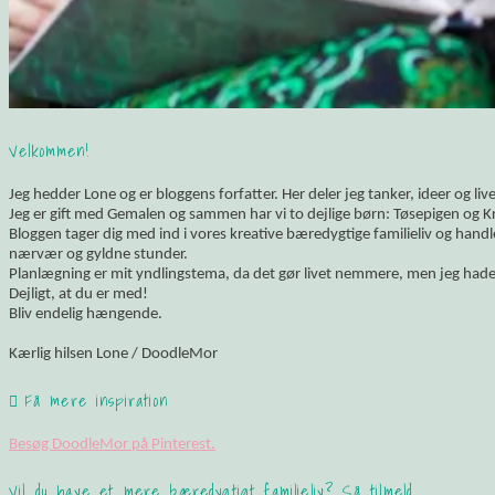
Velkommen!
Jeg hedder Lone og er bloggens forfatter. Her deler jeg tanker, ideer og li
Jeg er gift med Gemalen og sammen har vi to dejlige børn: Tøsepigen og K
Bloggen tager dig med ind i vores kreative bæredygtige familieliv og hand
nærvær og gyldne stunder.
Planlægning er mit yndlingstema, da det gør livet nemmere, men jeg hade
Dejligt, at du er med!
Bliv endelig hængende.
Kærlig hilsen Lone / DoodleMor
Få mere inspiration
Besøg DoodleMor på Pinterest.
Vil du have et mere bæredygtigt familieliv? Så tilmeld