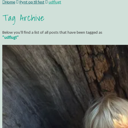
Home
Pynt op til fest
udflugt
Tag Archive
Below you'll find a list of all posts that have been tagged as
“udflugt”