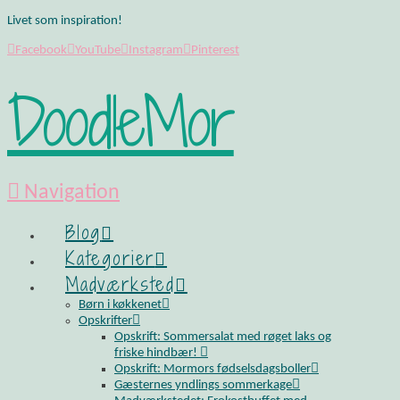
Livet som inspiration!
Facebook
YouTube
Instagram
Pinterest
DoodleMor
Navigation
Blog
Kategorier
Madværksted
Børn i køkkenet
Opskrifter
Opskrift: Sommersalat med røget laks og
friske hindbær!
Opskrift: Mormors fødselsdagsboller
Gæsternes yndlings sommerkage