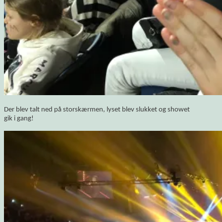
Der blev talt ned på storskærmen, lyset blev slukket og showet
gik i gang!