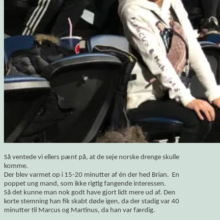
Så ventede vi ellers pænt på, at de seje norske drenge skulle
komme.
Der blev varmet op i 15-20 minutter af én der hed Brian. En
poppet ung mand, som ikke rigtig fangende interessen.
Så det kunne man nok godt have gjort lidt mere ud af. Den
korte stemning han fik skabt døde igen, da der stadig var 40
minutter til Marcus og Martinus, da han var færdig.