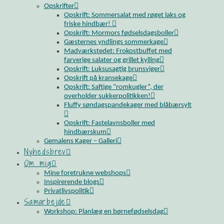
Opskrifter
Opskrift: Sommersalat med røget laks og
friske hindbær!
Opskrift: Mormors fødselsdagsboller
Gæsternes yndlings sommerkage
Madværkstedet: Frokostbuffet med
farverige salater og grillet kylling
Opskrift: Luksusagtig brunsviger
Opskrift på kransekage
Opskrift: Saftige “romkugler”, der
overholder sukkerpolitikken!
Fluffy søndagspandekager med blåbærsylt
Opskrift: Fastelavnsboller med
hindbærskum
Gemalens Kager – Galleri
Nyhedsbrev
Om mig
Mine foretrukne webshops
Inspirerende blogs
Privatlivspolitik
Samarbejde
Workshop: Planlæg en børnefødselsdag