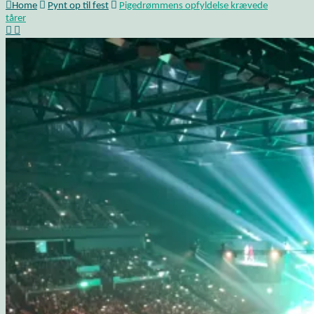
Home
Pynt op til fest
Pigedrømmens opfyldelse krævede
tårer