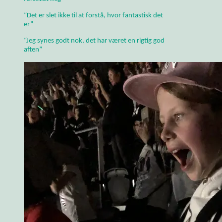
“Det er slet ikke til at forstå, hvor fantastisk det
er”
“Jeg synes godt nok, det har været en rigtig god
aften”