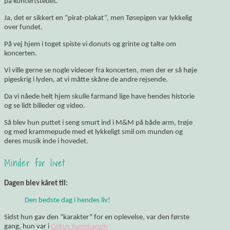
på koncertstedet.
Ja, det er sikkert en “pirat-plakat”, men Tøsepigen var lykkelig
over fundet.
På vej hjem i toget spiste vi donuts og grinte og talte om
koncerten.
Vi ville gerne se nogle videoer fra koncerten, men der er så høje
pigeskrig i lyden, at vi måtte skåne de andre rejsende.
Da vi nåede helt hjem skulle farmand lige have hendes historie
og se lidt billeder og video.
Så blev hun puttet i seng smurt ind i M&M på både arm, trøje
og med krammepude med et lykkeligt smil om munden og
deres musik inde i hovedet.
Minder for livet
Dagen blev kåret til:
Den bedste dag i hendes liv!
Sidst hun gav den “karakter” for en oplevelse, var den første
gang, hun var i
Cirkus Summarum