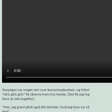
Tøsepigen var meget rørt over koncertoplevelsen, og hittet
“Girls girls girls” fik tårerne frem hos hende. (Det fik jeg fog
først at vide bagefter)
“Mor, jeg græd altså også lidt derinde, fordi jeg bare var så
glad”