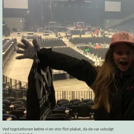
Ved togstationen købte vi en stor flot plakat, da de var udsolgt