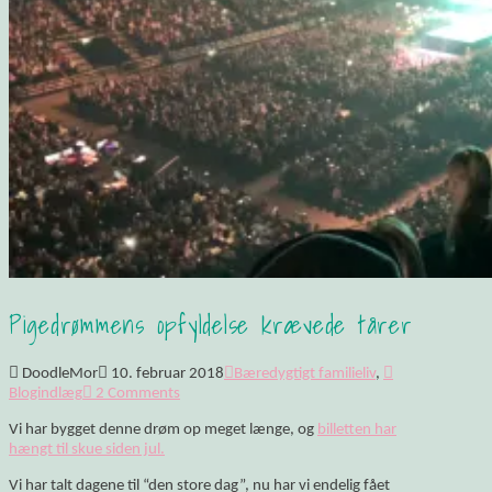
Pigedrømmens opfyldelse krævede tårer
DoodleMor
10. februar 2018
Bæredygtigt familieliv
,
Blogindlæg
2 Comments
Vi har bygget denne drøm op meget længe, og
billetten har
hængt til skue siden jul.
Vi har talt dagene til “den store dag”, nu har vi endelig fået