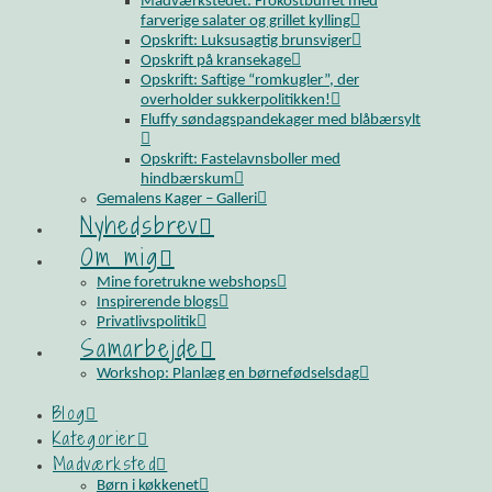
Madværkstedet: Frokostbuffet med
farverige salater og grillet kylling
Opskrift: Luksusagtig brunsviger
Opskrift på kransekage
Opskrift: Saftige “romkugler”, der
overholder sukkerpolitikken!
Fluffy søndagspandekager med blåbærsylt
Opskrift: Fastelavnsboller med
hindbærskum
Gemalens Kager – Galleri
Nyhedsbrev
Om mig
Mine foretrukne webshops
Inspirerende blogs
Privatlivspolitik
Samarbejde
Workshop: Planlæg en børnefødselsdag
Blog
Kategorier
Madværksted
Børn i køkkenet