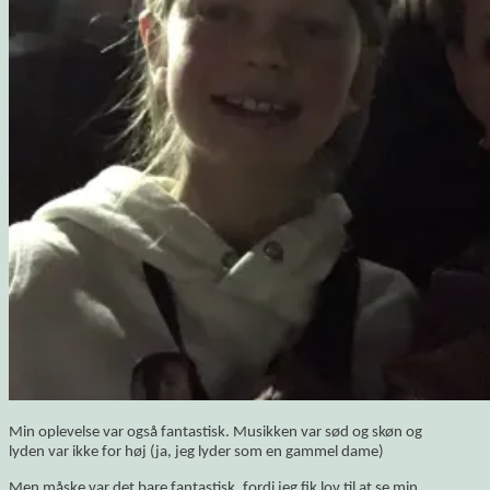
Min oplevelse var også fantastisk. Musikken var sød og skøn og
lyden var ikke for høj (ja, jeg lyder som en gammel dame)
Men måske var det bare fantastisk, fordi jeg fik lov til at se min