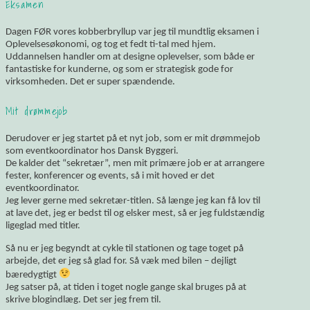
Eksamen
Dagen FØR vores kobberbryllup var jeg til mundtlig eksamen i
Oplevelsesøkonomi, og tog et fedt ti-tal med hjem.
Uddannelsen handler om at designe oplevelser, som både er
fantastiske for kunderne, og som er strategisk gode for
virksomheden. Det er super spændende.
Mit drømmejob
Derudover er jeg startet på et nyt job, som er mit drømmejob
som eventkoordinator hos Dansk Byggeri.
De kalder det “sekretær”, men mit primære job er at arrangere
fester, konferencer og events, så i mit hoved er det
eventkoordinator.
Jeg lever gerne med sekretær-titlen. Så længe jeg kan få lov til
at lave det, jeg er bedst til og elsker mest, så er jeg fuldstændig
ligeglad med titler.
Så nu er jeg begyndt at cykle til stationen og tage toget på
arbejde, det er jeg så glad for. Så væk med bilen – dejligt
bæredygtigt
Jeg satser på, at tiden i toget nogle gange skal bruges på at
skrive blogindlæg. Det ser jeg frem til.