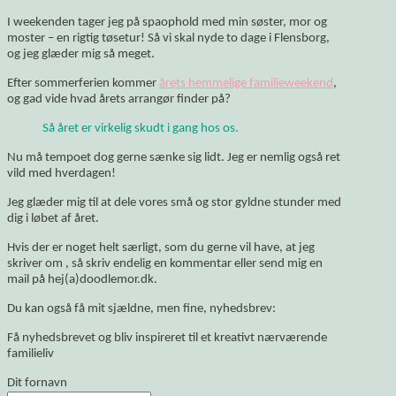
I weekenden tager jeg på spaophold med min søster, mor og
moster – en rigtig tøsetur! Så vi skal nyde to dage i Flensborg,
og jeg glæder mig så meget.
Efter sommerferien kommer
årets hemmelige familieweekend
,
og gad vide hvad årets arrangør finder på?
Så året er virkelig skudt i gang hos os.
Nu må tempoet dog gerne sænke sig lidt. Jeg er nemlig også ret
vild med hverdagen!
Jeg glæder mig til at dele vores små og stor gyldne stunder med
dig i løbet af året.
Hvis der er noget helt særligt, som du gerne vil have, at jeg
skriver om , så skriv endelig en kommentar eller send mig en
mail på hej(a)doodlemor.dk.
Du kan også få mit sjældne, men fine, nyhedsbrev:
Få nyhedsbrevet og bliv inspireret til et kreativt nærværende
familieliv
Dit fornavn