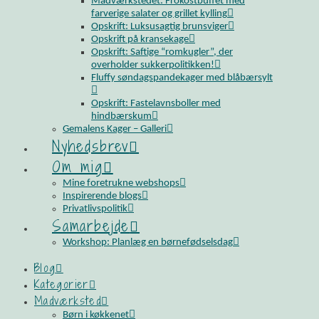
Madværkstedet: Frokostbuffet med
farverige salater og grillet kylling
Opskrift: Luksusagtig brunsviger
Opskrift på kransekage
Opskrift: Saftige “romkugler”, der
overholder sukkerpolitikken!
Fluffy søndagspandekager med blåbærsylt
Opskrift: Fastelavnsboller med
hindbærskum
Gemalens Kager – Galleri
Nyhedsbrev
Om mig
Mine foretrukne webshops
Inspirerende blogs
Privatlivspolitik
Samarbejde
Workshop: Planlæg en børnefødselsdag
Blog
Kategorier
Madværksted
Børn i køkkenet