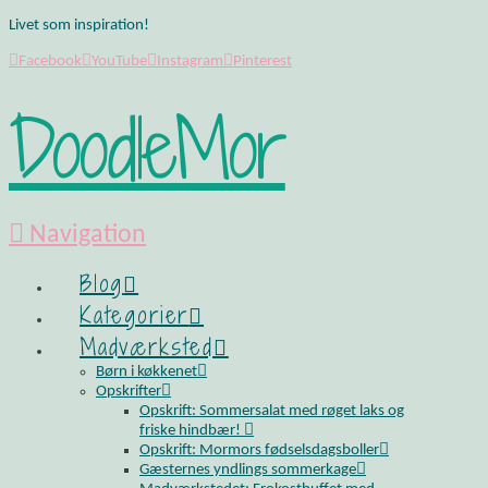
Livet som inspiration!
Facebook
YouTube
Instagram
Pinterest
DoodleMor
Navigation
Blog
Kategorier
Madværksted
Børn i køkkenet
Opskrifter
Opskrift: Sommersalat med røget laks og
friske hindbær!
Opskrift: Mormors fødselsdagsboller
Gæsternes yndlings sommerkage