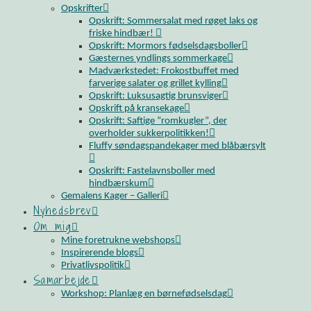
Opskrifter
Opskrift: Sommersalat med røget laks og
friske hindbær!
Opskrift: Mormors fødselsdagsboller
Gæsternes yndlings sommerkage
Madværkstedet: Frokostbuffet med
farverige salater og grillet kylling
Opskrift: Luksusagtig brunsviger
Opskrift på kransekage
Opskrift: Saftige “romkugler”, der
overholder sukkerpolitikken!
Fluffy søndagspandekager med blåbærsylt
Opskrift: Fastelavnsboller med
hindbærskum
Gemalens Kager – Galleri
Nyhedsbrev
Om mig
Mine foretrukne webshops
Inspirerende blogs
Privatlivspolitik
Samarbejde
Workshop: Planlæg en børnefødselsdag