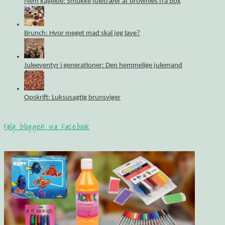
Nem kageide: Smukke juletræer af brownies fra box
Brunch: Hvor meget mad skal jeg lave?
Juleeventyr i generationer: Den hemmelige julemand
Opskrift: Luksusagtig brunsviger
Følg bloggen via Facebook