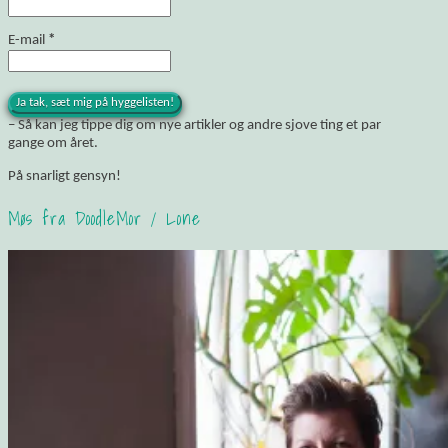
E-mail
*
– Så kan jeg tippe dig om nye artikler og andre sjove ting et par
gange om året.
På snarligt gensyn!
Møs fra DoodleMor / Lone