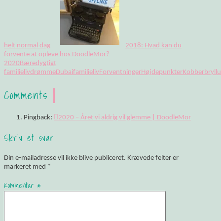
helt normal dag
2018: Hvad kan du
forvente at opleve hos DoodleMor?
2020
Bæredygtigt
familieliv
drømme
Dubai
familieliv
Forventninger
Højdepunkter
Kobberbryll
Comments
1
Pingback:
2020 – Året vi aldrig vil glemme | DoodleMor
Skriv et svar
Din e-mailadresse vil ikke blive publiceret.
Krævede felter er
markeret med
*
Kommentar
*