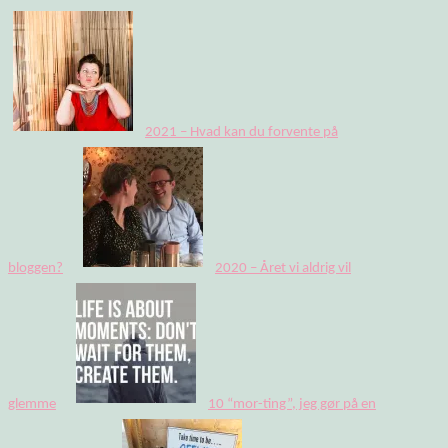
2021 – Hvad kan du forvente på
bloggen?
2020 – Året vi aldrig vil
glemme
10 “mor-ting”, jeg gør på en