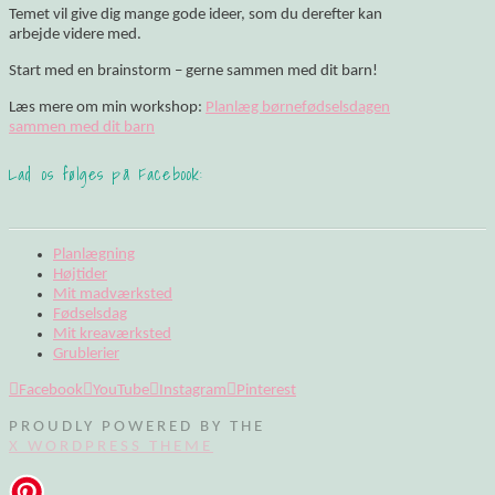
Temet vil give dig mange gode ideer, som du derefter kan
arbejde videre med.
Start med en brainstorm – gerne sammen med dit barn!
Læs mere om min workshop:
Planlæg børnefødselsdagen
sammen med dit barn
Lad os følges på Facebook:
Planlægning
Højtider
Mit madværksted
Fødselsdag
Mit kreaværksted
Grublerier
Facebook
YouTube
Instagram
Pinterest
PROUDLY POWERED BY THE
X WORDPRESS THEME