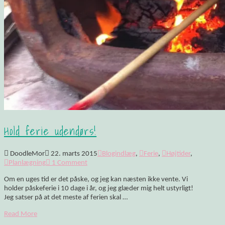
Hold ferie udendørs!
DoodleMor
22. marts 2015
Blogindlæg
,
Ferie
,
Højtider
,
Planlægning
1 Comment
Om en uges tid er det påske, og jeg kan næsten ikke vente. Vi
holder påskeferie i 10 dage i år, og jeg glæder mig helt ustyrligt!
Jeg satser på at det meste af ferien skal …
Read More