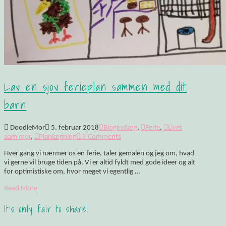
Lav en sjov ferieplan sammen med dit
barn
DoodleMor
5. februar 2018
Blogindlæg
,
Ferie
,
Livet
som mor
,
Planlægning
3 Comments
Hver gang vi nærmer os en ferie, taler gemalen og jeg om, hvad
vi gerne vil bruge tiden på. Vi er altid fyldt med gode ideer og alt
for optimistiske om, hvor meget vi egentlig …
Read More
It's only fair to share!