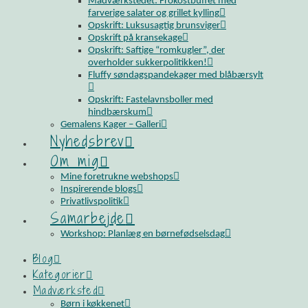
Madværkstedet: Frokostbuffet med
farverige salater og grillet kylling
Opskrift: Luksusagtig brunsviger
Opskrift på kransekage
Opskrift: Saftige “romkugler”, der
overholder sukkerpolitikken!
Fluffy søndagspandekager med blåbærsylt
Opskrift: Fastelavnsboller med
hindbærskum
Gemalens Kager – Galleri
Nyhedsbrev
Om mig
Mine foretrukne webshops
Inspirerende blogs
Privatlivspolitik
Samarbejde
Workshop: Planlæg en børnefødselsdag
Blog
Kategorier
Madværksted
Børn i køkkenet