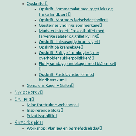
Opskrifter
Opskrift: Sommersalat med røget laks og
friske hindbær!
Opskrift: Mormors fødselsdagsboller
Gæsternes yndlings sommerkage
Madværkstedet: Frokostbuffet med
farverige salater og grillet kylling
Opskrift: Luksusagtig brunsviger
Opskrift på kransekage
Opskrift: Saftige “romkugler”, der
overholder sukkerpolitikken!
Fluffy søndagspandekager med blåbærsylt
Opskrift: Fastelavnsboller med
hindbærskum
Gemalens Kager – Galleri
Nyhedsbrev
Om mig
Mine foretrukne webshops
Inspirerende blogs
Privatlivspolitik
Samarbejde
Workshop: Planlæg en børnefødselsdag