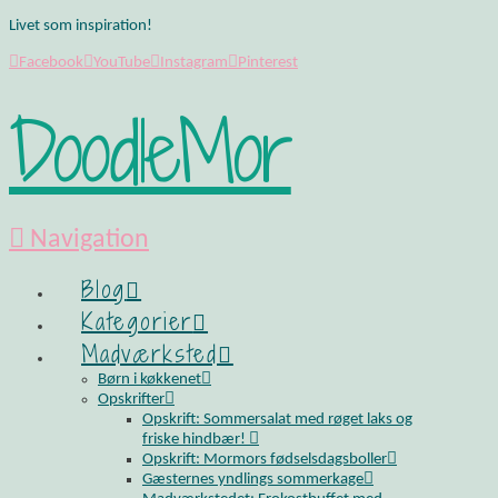
Livet som inspiration!
Facebook
YouTube
Instagram
Pinterest
DoodleMor
Navigation
Blog
Kategorier
Madværksted
Børn i køkkenet
Opskrifter
Opskrift: Sommersalat med røget laks og
friske hindbær!
Opskrift: Mormors fødselsdagsboller
Gæsternes yndlings sommerkage