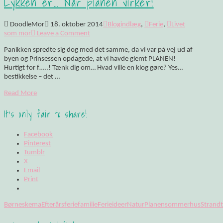
Lykken er… Når planen virker!
DoodleMor
18. oktober 2014
Blogindlæg
,
Ferie
,
Livet
som mor
Leave a Comment
Panikken spredte sig dog med det samme, da vi var på vej ud af
byen og Prinsessen opdagede, at vi havde glemt PLANEN!
Hurtigt for f…..! Tænk dig om… Hvad ville en klog gøre? Yes…
bestikkelse – det …
Read More
It's only fair to share!
Facebook
Pinterest
Tumblr
X
Email
Print
Børneskema
Efterårsferie
familie
Ferieideer
Natur
Planen
sommerhus
Strand