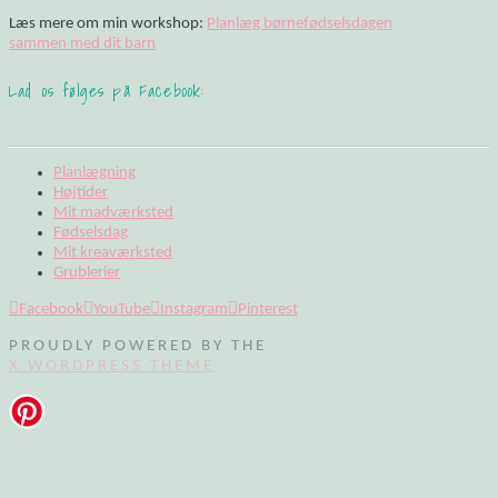
Læs mere om min workshop:
Planlæg børnefødselsdagen
sammen med dit barn
Lad os følges på Facebook:
Planlægning
Højtider
Mit madværksted
Fødselsdag
Mit kreaværksted
Grublerier
Facebook
YouTube
Instagram
Pinterest
PROUDLY POWERED BY THE
X WORDPRESS THEME