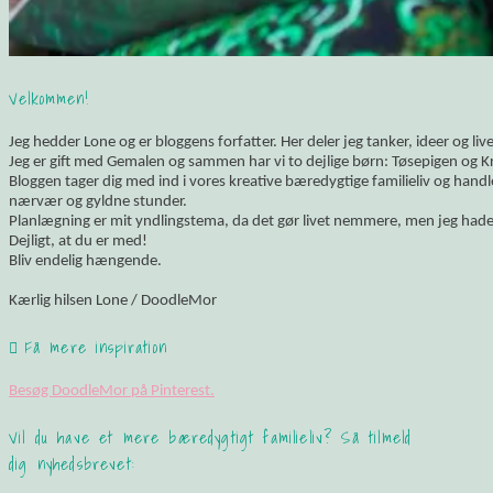
Velkommen!
Jeg hedder Lone og er bloggens forfatter. Her deler jeg tanker, ideer og li
Jeg er gift med Gemalen og sammen har vi to dejlige børn: Tøsepigen og K
Bloggen tager dig med ind i vores kreative bæredygtige familieliv og hand
nærvær og gyldne stunder.
Planlægning er mit yndlingstema, da det gør livet nemmere, men jeg hade
Dejligt, at du er med!
Bliv endelig hængende.
Kærlig hilsen Lone / DoodleMor
Få mere inspiration
Besøg DoodleMor på Pinterest.
Vil du have et mere bæredygtigt familieliv? Så tilmeld
dig nyhedsbrevet: