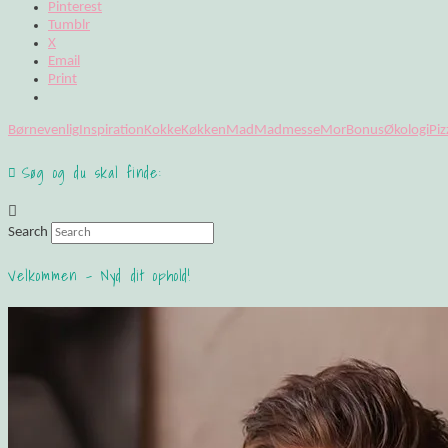
Pinterest
Tumblr
X
Email
Print
Børnevenlig
Inspiration
Kokke
Køkken
Mad
Madmesse
MorBonus
Økologi
Piz
Søg og du skal finde:
Search
Velkommen – Nyd dit ophold!