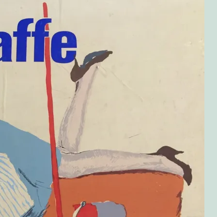
olitikken!
bær!
 grillet kylling