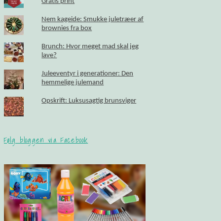
Gratis print
Nem kageide: Smukke juletræer af
brownies fra box
Brunch: Hvor meget mad skal jeg
lave?
Juleeventyr i generationer: Den
hemmelige julemand
Opskrift: Luksusagtig brunsviger
Følg bloggen via Facebook