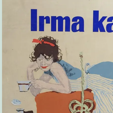
Opskrift: Luksusagtig brunsviger
Opskrift på kransekage
Opskrift: Saftige “romkugler”, der overholder sukkerp
Fluffy søndagspandekager med blåbærsylt
Opskrift: Fastelavnsboller med hindbærskum
Gemalens Kager – Galleri
Nyhedsbrev
Om mig
Mine foretrukne webshops
Inspirerende blogs
Privatlivspolitik
Samarbejde
Workshop: Planlæg en børnefødselsdag
Blog
Kategorier
Madværksted
Børn i køkkenet
Opskrifter
Opskrift: Sommersalat med røget laks og friske hind
Opskrift: Mormors fødselsdagsboller
Gæsternes yndlings sommerkage
Madværkstedet: Frokostbuffet med farverige salater og