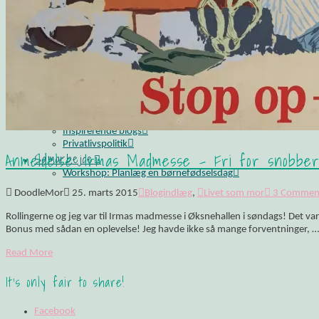
Opskrift: Luksusagtig brunsviger
Opskrift på kransekage
Opskrift: Saftige “romkugler”, der overholder sukkerp
Fluffy søndagspandekager med blåbærsylt
Opskrift: Fastelavnsboller med hindbærskum
Gemalens Kager – Galleri
Nyhedsbrev
Om mig
Mine foretrukne webshops
Inspirerende blogs
Privatlivspolitik
Anmeldelse: Irmas Madmesse – Fri for snobber
Samarbejde
Workshop: Planlæg en børnefødselsdag
DoodleMor
25. marts 2015
Blogindlæg
,
Livet som mor
3 Commen
Rollingerne og jeg var til Irmas madmesse i Øksnehallen i søndags! Det var 
Bonus med sådan en oplevelse! Jeg havde ikke så mange forventninger, …
Read More
It's only fair to share!
Facebook