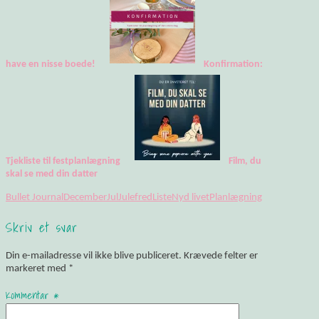
have en nisse boede!
Konfirmation:
Tjekliste til festplanlægning
Film, du
skal se med din datter
Bullet Journal
December
Jul
Julefred
Liste
Nyd livet
Planlægning
Skriv et svar
Din e-mailadresse vil ikke blive publiceret.
Krævede felter er
markeret med
*
Kommentar
*