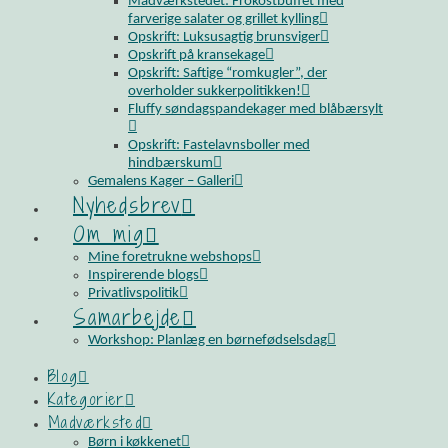
Madværkstedet: Frokostbuffet med
farverige salater og grillet kylling
Opskrift: Luksusagtig brunsviger
Opskrift på kransekage
Opskrift: Saftige “romkugler”, der
overholder sukkerpolitikken!
Fluffy søndagspandekager med blåbærsylt
Opskrift: Fastelavnsboller med
hindbærskum
Gemalens Kager – Galleri
Nyhedsbrev
Om mig
Mine foretrukne webshops
Inspirerende blogs
Privatlivspolitik
Samarbejde
Workshop: Planlæg en børnefødselsdag
Blog
Kategorier
Madværksted
Børn i køkkenet