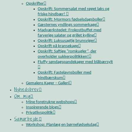
Opskrifter
Opskrift: Sommersalat med røget laks og
friske hindbær!
Opskrift: Mormors fødselsdagsboller
Gæsternes yndlings sommerkage
Madværkstedet: Frokostbuffet med
farverige salater og grillet kylling
Opskrift: Luksusagtig brunsviger
Opskrift på kransekage
Opskrift: Saftige “romkugler”, der
overholder sukkerpolitikken!
Fluffy søndagspandekager med blåbærsylt
Opskrift: Fastelavnsboller med
hindbærskum
Gemalens Kager – Galleri
Nyhedsbrev
Om mig
Mine foretrukne webshops
Inspirerende blogs
Privatlivspolitik
Samarbejde
Workshop: Planlæg en børnefødselsdag