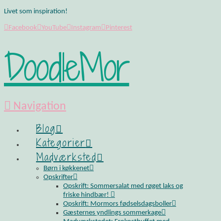
Livet som inspiration!
Facebook
YouTube
Instagram
Pinterest
DoodleMor
Navigation
Blog
Kategorier
Madværksted
Børn i køkkenet
Opskrifter
Opskrift: Sommersalat med røget laks og
friske hindbær!
Opskrift: Mormors fødselsdagsboller
Gæsternes yndlings sommerkage