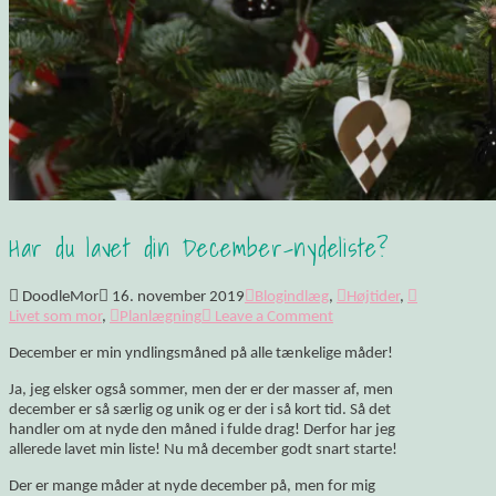
Har du lavet din December-nydeliste?
DoodleMor
16. november 2019
Blogindlæg
,
Højtider
,
Livet som mor
,
Planlægning
Leave a Comment
December er min yndlingsmåned på alle tænkelige måder!
Ja, jeg elsker også sommer, men der er der masser af, men
december er så særlig og unik og er der i så kort tid. Så det
handler om at nyde den måned i fulde drag! Derfor har jeg
allerede lavet min liste! Nu må december godt snart starte!
Der er mange måder at nyde december på, men for mig