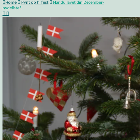
Home
Pynt op til fest
Har du lavet din December-
nydeliste?