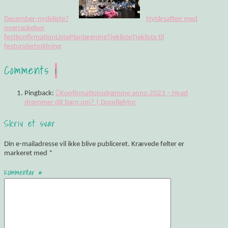
December-nydeliste?
Nytårsaften med
overraskelser
fest
konfirmation
Liste
Planlægning
Tjekliste
Tjekliste til
fest
underholdning
Comments
1
Pingback:
Konfirmationsdrømme anno 2023 – Hvad
drømmer dit barn om? | DoodleMor
Skriv et svar
Din e-mailadresse vil ikke blive publiceret.
Krævede felter er
markeret med
*
Kommentar
*