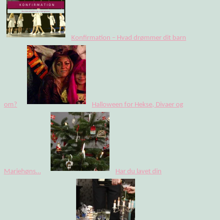
Konfirmation – Hvad drømmer dit barn
om?
Halloween for Hekse, Divaer og
Mariehøns…
Har du lavet din