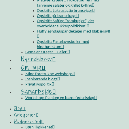
Madværkstedet: Frokostbuffet med
farverige salater og grillet kylling
Opskrift: Luksusagtig brunsviger
Opskrift på kransekage
Opskrift: Saftige “romkugler”, der
overholder sukkerpolitikken!
Fluffy søndagspandekager med blåbærsylt
Opskrift: Fastelavnsboller med
hindbærskum
Gemalens Kager – Galleri
Nyhedsbrev
Om mig
Mine foretrukne webshops
Inspirerende blogs
Privatlivspolitik
Samarbejde
Workshop: Planlæg en børnefødselsdag
Blog
Kategorier
Madværksted
Børn i køkkenet