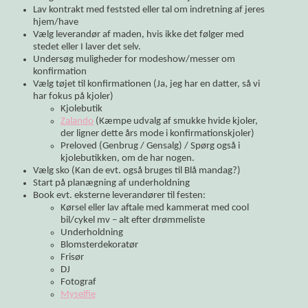
Lav kontrakt med feststed eller tal om indretning af jeres
hjem/have
Vælg leverandør af maden, hvis ikke det følger med
stedet eller I laver det selv.
Undersøg muligheder for modeshow/messer om
konfirmation
Vælg tøjet til konfirmationen (Ja, jeg har en datter, så vi
har fokus på kjoler)
Kjolebutik
Zalando
(Kæmpe udvalg af smukke hvide kjoler,
der ligner dette års mode i konfirmationskjoler)
Preloved (Genbrug / Gensalg) / Spørg også i
kjolebutikken, om de har nogen.
Vælg sko (Kan de evt. også bruges til Blå mandag?)
Start på planægning af underholdning
Book evt. eksterne leverandører til festen:
Kørsel eller lav aftale med kammerat med cool
bil/cykel mv – alt efter drømmeliste
Underholdning
Blomsterdekoratør
Frisør
DJ
Fotograf
Myselfie