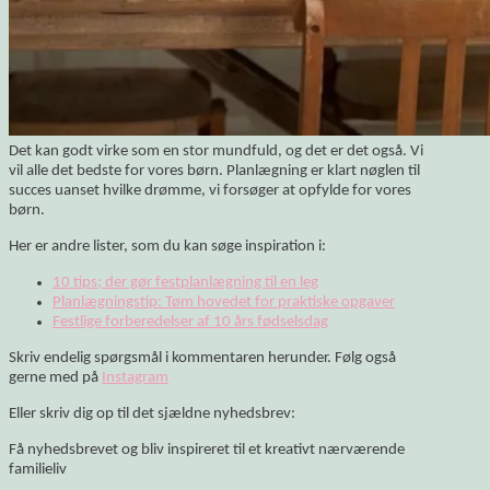
Det kan godt virke som en stor mundfuld, og det er det også. Vi
vil alle det bedste for vores børn. Planlægning er klart nøglen til
succes uanset hvilke drømme, vi forsøger at opfylde for vores
børn.
Her er andre lister, som du kan søge inspiration i:
10 tips; der gør festplanlægning til en leg
Planlægningstip: Tøm hovedet for praktiske opgaver
Festlige forberedelser af 10 års fødselsdag
Skriv endelig spørgsmål i kommentaren herunder. Følg også
gerne med på
Instagram
Eller skriv dig op til det sjældne nyhedsbrev:
Få nyhedsbrevet og bliv inspireret til et kreativt nærværende
familieliv