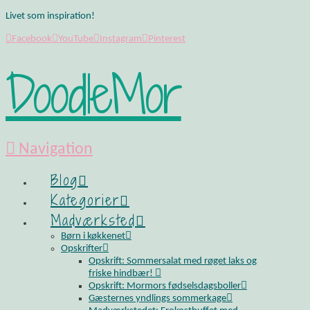
Livet som inspiration!
Facebook
YouTube
Instagram
Pinterest
DoodleMor
Navigation
Blog
Kategorier
Madværksted
Børn i køkkenet
Opskrifter
Opskrift: Sommersalat med røget laks og
friske hindbær!
Opskrift: Mormors fødselsdagsboller
Gæsternes yndlings sommerkage