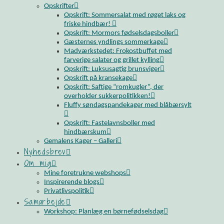
Opskrifter
Opskrift: Sommersalat med røget laks og
friske hindbær!
Opskrift: Mormors fødselsdagsboller
Gæsternes yndlings sommerkage
Madværkstedet: Frokostbuffet med
farverige salater og grillet kylling
Opskrift: Luksusagtig brunsviger
Opskrift på kransekage
Opskrift: Saftige “romkugler”, der
overholder sukkerpolitikken!
Fluffy søndagspandekager med blåbærsylt
Opskrift: Fastelavnsboller med
hindbærskum
Gemalens Kager – Galleri
Nyhedsbrev
Om mig
Mine foretrukne webshops
Inspirerende blogs
Privatlivspolitik
Samarbejde
Workshop: Planlæg en børnefødselsdag