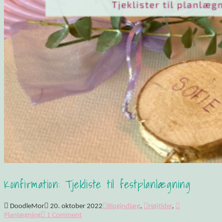
Konfirmation: Tjekliste til festplanlægning
DoodleMor
20. oktober 2022
Blogindlæg
,
Højtider
,
Planlægning
1 Comment