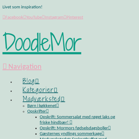
Livet som inspiration!
Facebook
YouTube
Instagram
Pinterest
DoodleMor
Navigation
Blog
Kategorier
Madværksted
Børn i køkkenet
Opskrifter
Opskrift: Sommersalat med røget laks og
friske hindbær!
Opskrift: Mormors fødselsdagsboller
Gæsternes yndlings sommerkage