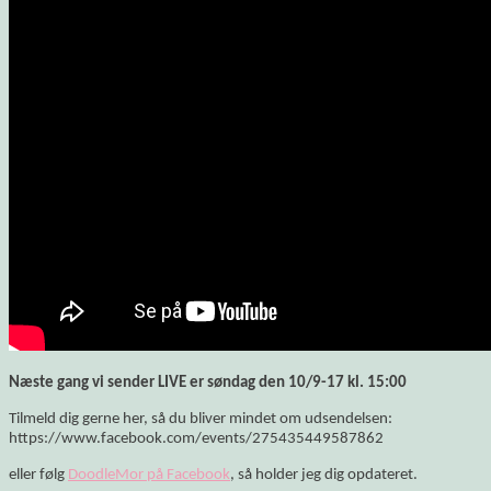
Næste gang vi sender LIVE er søndag den 10/9-17 kl. 15:00
Tilmeld dig gerne her, så du bliver mindet om udsendelsen:
https://www.facebook.com/events/275435449587862
eller følg
DoodleMor på Facebook
, så holder jeg dig opdateret.