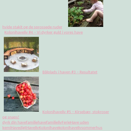
hvide stakit og de sprossede ruder
Kolonihaveliv #4 – Vi dyrker guld i vores have
Bålplads i haven #3 – Resultatet
Kolonihaveliv #5 – Kirsebær, stokroser
og snaps!
dyrk din have
familiehave
familieliv
Ferie
Have uden
kemi
Havedigt
Haveliv
Kolonihave
kolonihaveliv
sommerhus