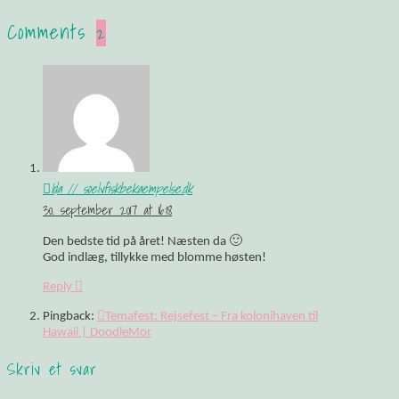
Comments
2
Ida // soelvfiskbekaempelse.dk
30. september 2017 at 16:18
Den bedste tid på året! Næsten da 🙂
God indlæg, tillykke med blomme høsten!
Reply
Pingback:
Temafest: Rejsefest – Fra kolonihaven til
Hawaii | DoodleMor
Skriv et svar