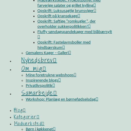
Madværkstedet: Frokostbuffet med
farverige salater og grillet kylling
Opskrift: Luksusagtig brunsviger
Opskrift på kransekage
Opskrift: Saftige “romkugler”, der
overholder sukkerpolitikken!
Fluffy søndagspandekager med blåbærsylt
Opskrift: Fastelavnsboller med
hindbærskum
Gemalens Kager – Galleri
Nyhedsbrev
Om mig
Mine foretrukne webshops
Inspirerende blogs
Privatlivspolitik
Samarbejde
Workshop: Planlæg en børnefødselsdag
Blog
Kategorier
Madværksted
Børn i køkkenet