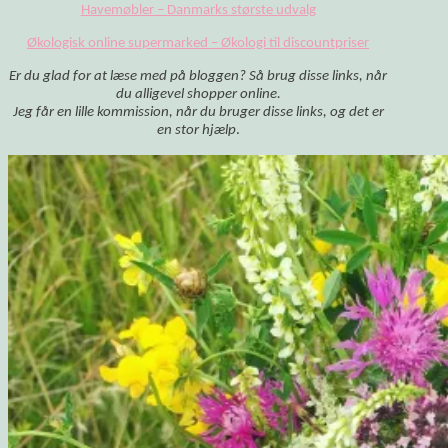
Havemøbler – Danmarks største udvalg
Økologisk online supermarked – Økologi til discountpriser
Er du glad for at læse med på bloggen? Så brug disse links, når
du alligevel shopper online.
Jeg får en lille kommission, når du bruger disse links, og det er
en stor hjælp
.