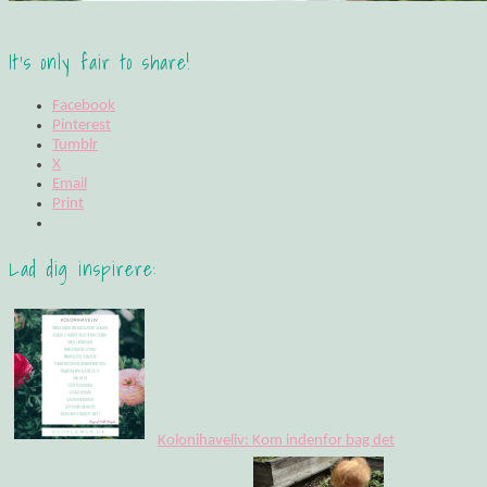
It's only fair to share!
Facebook
Pinterest
Tumblr
X
Email
Print
Lad dig inspirere:
Kolonihaveliv: Kom indenfor bag det