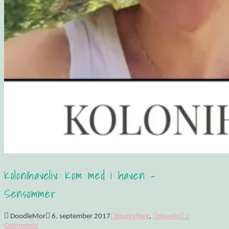
Kolonihaveliv: Kom med i haven –
Sensommer
DoodleMor
6. september 2017
Blogindlæg
,
Haveliv
2
Comments