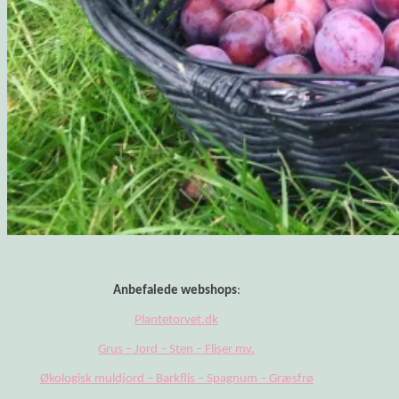
Anbefalede webshops
:
Plantetorvet.dk
Grus – Jord – Sten – Fliser mv.
Økologisk muldjord – Barkflis – Spagnum – Græsfrø