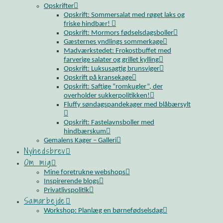
Opskrifter
Opskrift: Sommersalat med røget laks og
friske hindbær!
Opskrift: Mormors fødselsdagsboller
Gæsternes yndlings sommerkage
Madværkstedet: Frokostbuffet med
farverige salater og grillet kylling
Opskrift: Luksusagtig brunsviger
Opskrift på kransekage
Opskrift: Saftige “romkugler”, der
overholder sukkerpolitikken!
Fluffy søndagspandekager med blåbærsylt
Opskrift: Fastelavnsboller med
hindbærskum
Gemalens Kager – Galleri
Nyhedsbrev
Om mig
Mine foretrukne webshops
Inspirerende blogs
Privatlivspolitik
Samarbejde
Workshop: Planlæg en børnefødselsdag