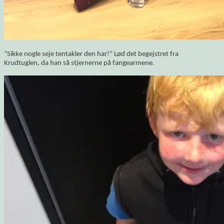
“Sikke nogle seje tentakler den har!” Lød det begejstret fra
Krudtuglen, da han så stjernerne på fangearmene.