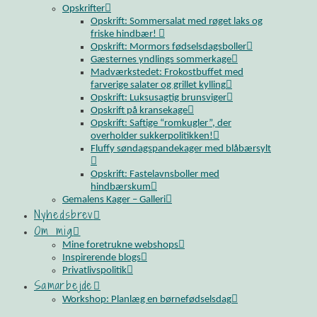
Opskrifter
Opskrift: Sommersalat med røget laks og
friske hindbær!
Opskrift: Mormors fødselsdagsboller
Gæsternes yndlings sommerkage
Madværkstedet: Frokostbuffet med
farverige salater og grillet kylling
Opskrift: Luksusagtig brunsviger
Opskrift på kransekage
Opskrift: Saftige “romkugler”, der
overholder sukkerpolitikken!
Fluffy søndagspandekager med blåbærsylt
Opskrift: Fastelavnsboller med
hindbærskum
Gemalens Kager – Galleri
Nyhedsbrev
Om mig
Mine foretrukne webshops
Inspirerende blogs
Privatlivspolitik
Samarbejde
Workshop: Planlæg en børnefødselsdag