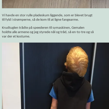
Vi havde en stor rulle pladeskum liggende, som er blevet brugt
til fyld i strømperne, så de kom til at ligne fangearme.
Krudtuglen trådte på speederen til symaskinen, Gemalen
holdte alle armene og jeg styrede nål og tråd, så en-to-tre og så
var der et kostume.