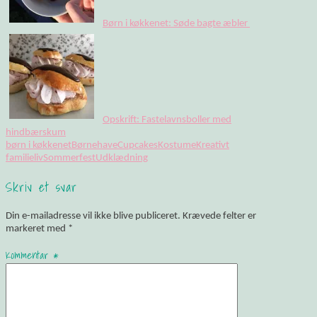
Børn i køkkenet: Søde bagte æbler
Opskrift: Fastelavnsboller med
hindbærskum
børn i køkkenet
Børnehave
Cupcakes
Kostume
Kreativt
familieliv
Sommerfest
Udklædning
Skriv et svar
Din e-mailadresse vil ikke blive publiceret.
Krævede felter er
markeret med
*
Kommentar
*