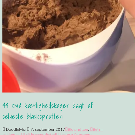
48 små kærlighedskager bagt af
selveste blæksprutten
DoodleMor
7. september 2017
Blogindlæg
,
Børn i