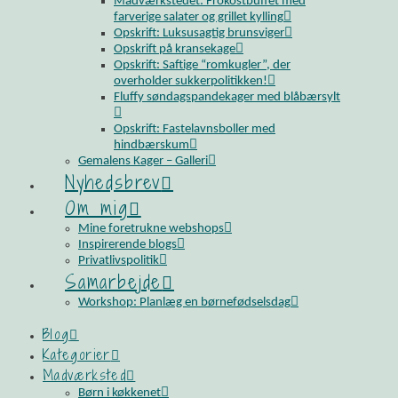
Madværkstedet: Frokostbuffet med
farverige salater og grillet kylling
Opskrift: Luksusagtig brunsviger
Opskrift på kransekage
Opskrift: Saftige “romkugler”, der
overholder sukkerpolitikken!
Fluffy søndagspandekager med blåbærsylt
Opskrift: Fastelavnsboller med
hindbærskum
Gemalens Kager – Galleri
Nyhedsbrev
Om mig
Mine foretrukne webshops
Inspirerende blogs
Privatlivspolitik
Samarbejde
Workshop: Planlæg en børnefødselsdag
Blog
Kategorier
Madværksted
Børn i køkkenet