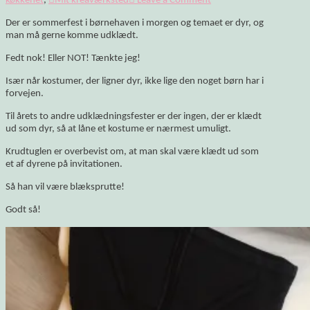
køkkenet
,
Mit kreaværksted
Leave a Comment
Der er sommerfest i børnehaven i morgen og temaet er dyr, og
man må gerne komme udklædt.
Fedt nok! Eller NOT! Tænkte jeg!
Især når kostumer, der ligner dyr, ikke lige den noget børn har i
forvejen.
Til årets to andre udklædningsfester er der ingen, der er klædt
ud som dyr, så at låne et kostume er nærmest umuligt.
Krudtuglen er overbevist om, at man skal være klædt ud som
et af dyrene på invitationen.
Så han vil være blæksprutte!
Godt så!