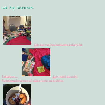
Lad dig inspirere:
Når der vælges kostume 5 dage før
Fastelavn…
Lav nemt et unikt
fastelavnskostume af slidte jeans og t-shirts