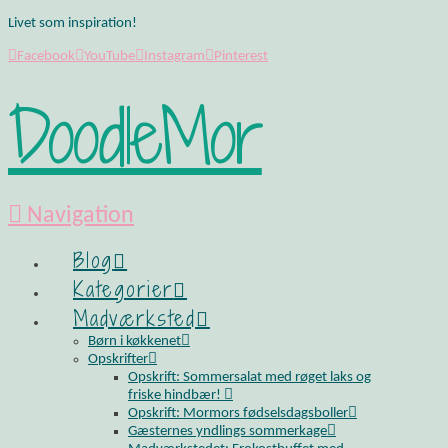
Livet som inspiration!
Facebook
YouTube
Instagram
Pinterest
DoodleMor
Navigation
Blog
Kategorier
Madværksted
Børn i køkkenet
Opskrifter
Opskrift: Sommersalat med røget laks og
friske hindbær!
Opskrift: Mormors fødselsdagsboller
Gæsternes yndlings sommerkage