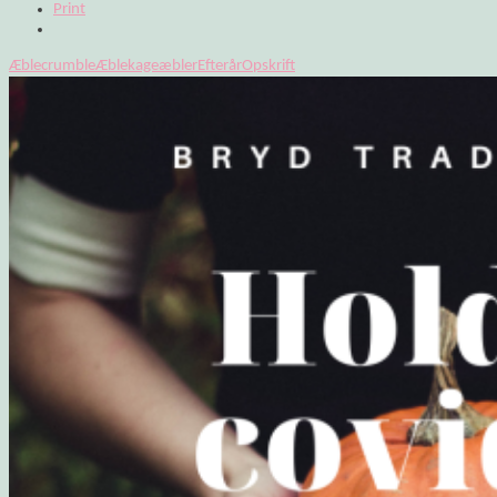
Print
Æblecrumble
Æblekage
æbler
Efterår
Opskrift