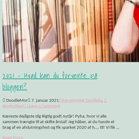
2021 – Hvad kan du forvente på
bloggen?
DoodleMor
7. januar 2021
Bæredygtigt familieliv
,
Blogindlæg
Leave a Comment
Kæreste dejligste dig Rigtig godt nytår! Pyha, hvor vi alle
sammen trængte til at skifte årstal! Jeg håber, at du havde et
brag af en afslutningsfest og fik sparket 2020 af h…. til! Vi fik …
Read More