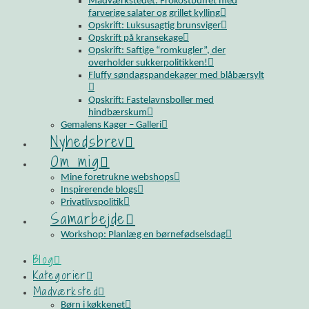
Madværkstedet: Frokostbuffet med
farverige salater og grillet kylling
Opskrift: Luksusagtig brunsviger
Opskrift på kransekage
Opskrift: Saftige “romkugler”, der
overholder sukkerpolitikken!
Fluffy søndagspandekager med blåbærsylt
Opskrift: Fastelavnsboller med
hindbærskum
Gemalens Kager – Galleri
Nyhedsbrev
Om mig
Mine foretrukne webshops
Inspirerende blogs
Privatlivspolitik
Samarbejde
Workshop: Planlæg en børnefødselsdag
Blog
Kategorier
Madværksted
Børn i køkkenet