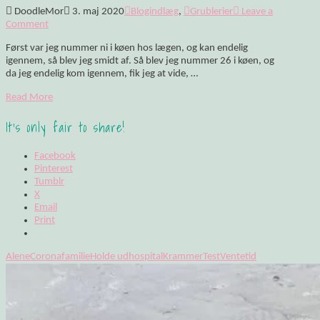
DoodleMor
3. maj 2020
Blogindlæg
,
Grublerier
Leave a
Comment
Først var jeg nummer ni i køen hos lægen, og kan endelig
igennem, så blev jeg smidt af. Så blev jeg nummer 26 i køen, og
da jeg endelig kom igennem, fik jeg at vide, …
Read More
It's only fair to share!
Facebook
Pinterest
Tumblr
X
Email
Print
Alene
Corona
familie
Holde ud
hospital
Krammer
Test
Ventetid