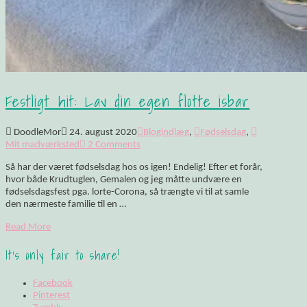
Festligt hit: Lav din egen flotte isbar
DoodleMor
24. august 2020
Blogindlæg
,
Fødselsdag
,
Mit madværksted
2 Comments
Så har der været fødselsdag hos os igen! Endelig! Efter et forår,
hvor både Krudtuglen, Gemalen og jeg måtte undvære en
fødselsdagsfest pga. lorte-Corona, så trængte vi til at samle
den nærmeste familie til en …
Read More
It's only fair to share!
Facebook
Pinterest