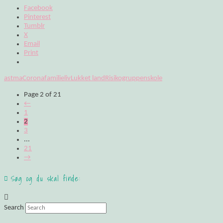
Facebook
Pinterest
Tumblr
X
Email
Print
astma
Corona
familieliv
Lukket land
Risikogruppen
skole
Page 2 of 21
←
1
2
3
...
21
→
Søg og du skal finde:
Search