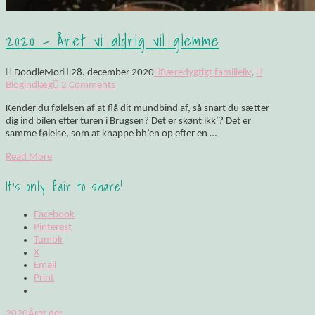
2020 – Året vi aldrig vil glemme
DoodleMor
28. december 2020
Bæredygtigt familieliv
,
Blogindlæg
2 Comments
Kender du følelsen af at flå dit mundbind af, så snart du sætter
dig ind bilen efter turen i Brugsen? Det er skønt ikk’? Det er
samme følelse, som at knappe bh’en op efter en …
Read More
It's only fair to share!
Facebook
Pinterest
Tumblr
X
Email
Print
2020
Året der