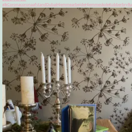
gik
Corona
coronaafstand
Dubai
Hjemmearbejde
Hjemmeskole
Kobberbryll