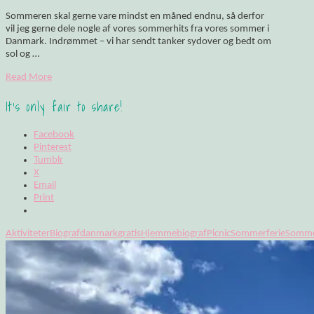
Sommeren skal gerne vare mindst en måned endnu, så derfor
vil jeg gerne dele nogle af vores sommerhits fra vores sommer i
Danmark. Indrømmet – vi har sendt tanker sydover og bedt om
sol og …
Read More
It's only fair to share!
Facebook
Pinterest
Tumblr
X
Email
Print
Aktiviteter
Biograf
danmark
gratis
Hjemmebiograf
Picnic
Sommerferie
Somme