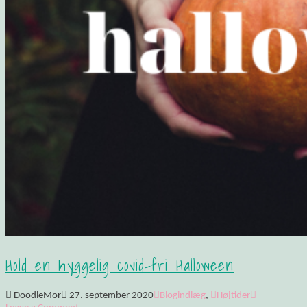
Hold en hyggelig covid-fri Halloween
DoodleMor
27. september 2020
Blogindlæg
,
Højtider