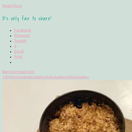
Read More
It's only fair to share!
Facebook
Pinterest
Tumblr
X
Email
Print
Børn
Corona
Covid-
19
Hjemmeskole
Isolation
Jul
Juleaften
Selvisolation