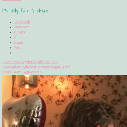
It's only fair to share!
Facebook
Pinterest
Tumblr
X
Email
Print
2021
Bæredygtigt familieliv
Bullet
Journal
familieliv
fest
Forventninger
Gratis
print
Kreativ
Leg
Nytår
spil