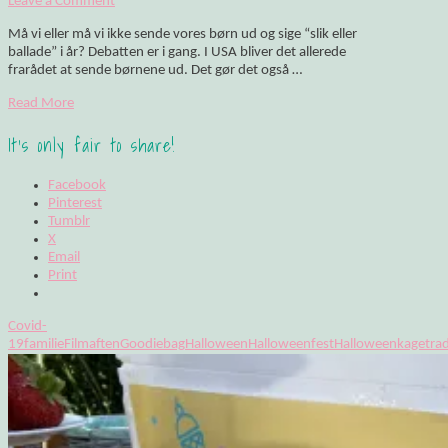
Leave a Comment
Må vi eller må vi ikke sende vores børn ud og sige “slik eller
ballade” i år? Debatten er i gang. I USA bliver det allerede
frarådet at sende børnene ud. Det gør det også …
Read More
It's only fair to share!
Facebook
Pinterest
Tumblr
X
Email
Print
Covid-
19
familie
Filmaften
Goodiebag
Halloween
Halloweenfest
Halloweenkage
tra