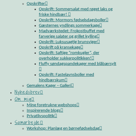
Opskrifter
Opskrift: Sommersalat med røget laks og
friske hindbær!
Opskrift: Mormors fødselsdagsboller
Gæsternes yndlings sommerkage
Madværkstedet: Frokostbuffet med
farverige salater og grillet kylling
Opskrift: Luksusagtig brunsviger
Opskrift på kransekage
Opskrift: Saftige “romkugler”, der
overholder sukkerpolitikken!
Fluffy søndagspandekager med blåbærsylt
Opskrift: Fastelavnsboller med
hindbærskum
Gemalens Kager – Galleri
Nyhedsbrev
Om mig
Mine foretrukne webshops
Inspirerende blogs
Privatlivspolitik
Samarbejde
Workshop: Planlæg en børnefødselsdag