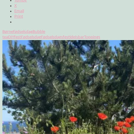
Tumblr
X
Email
Print
Børnefødselsdag
Bubble
tea
DIY
fest
Fødselsdag
Fødselsdagsfest
ide
Isbar
Toppings