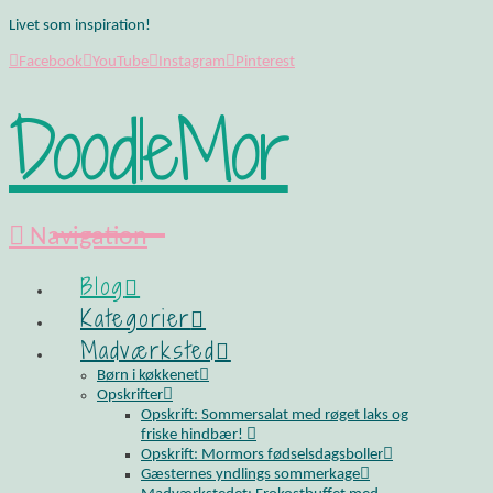
Livet som inspiration!
Facebook
YouTube
Instagram
Pinterest
DoodleMor
Navigation
Blog
Kategorier
Madværksted
Børn i køkkenet
Opskrifter
Opskrift: Sommersalat med røget laks og
friske hindbær!
Opskrift: Mormors fødselsdagsboller
Gæsternes yndlings sommerkage