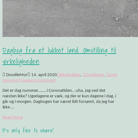
Dagbog fra et lukket land: Omstilling til
virkeligheden
DoodleMor
14. april 2020
Blogindlæg
,
Grublerier
,
Livet
som mor
Leave a Comment
Det er dag nummer……..i Coronatiden… uha, jeg ved det
næsten ikke? Ugedagene er væk, og der er kun dagene i dag, i
går og i morgen. Dagbogen har været lidt forsømt, da jeg har
ikke …
Read More
It's only fair to share!