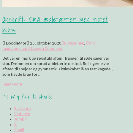
Opskrift: Små æbletærter med ristet
kokos
DoodleMor
25. oktober 2020
Blogindlæg
,
Mit
madværksted
Leave a Comment
Det var en mørk og regnfuld aften. Trangen til søde sager var
stor. Drømmen om sprød æbletærte opstod. Rollingerne var
afsted til spejder og gymnastik. I køleskabet lå en rest kagedej,
som havde brug for …
Read More
It's only fair to share!
Facebook
Pinterest
Tumblr
X
Email