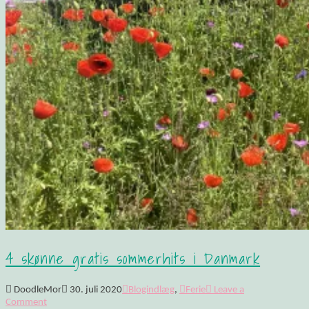
4 skønne gratis sommerhits i Danmark
DoodleMor
30. juli 2020
Blogindlæg
,
Ferie
Leave a
Comment