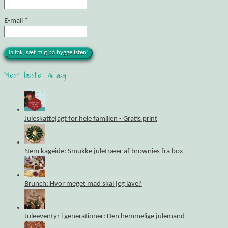
E-mail
*
Mest læste indlæg
Juleskattejagt for hele familien - Gratis print
Nem kageide: Smukke juletræer af brownies fra box
Brunch: Hvor meget mad skal jeg lave?
Juleeventyr i generationer: Den hemmelige julemand