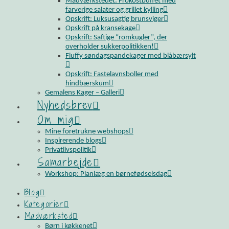
Madværkstedet: Frokostbuffet med
farverige salater og grillet kylling
Opskrift: Luksusagtig brunsviger
Opskrift på kransekage
Opskrift: Saftige “romkugler”, der
overholder sukkerpolitikken!
Fluffy søndagspandekager med blåbærsylt
Opskrift: Fastelavnsboller med
hindbærskum
Gemalens Kager – Galleri
Nyhedsbrev
Om mig
Mine foretrukne webshops
Inspirerende blogs
Privatlivspolitik
Samarbejde
Workshop: Planlæg en børnefødselsdag
Blog
Kategorier
Madværksted
Børn i køkkenet