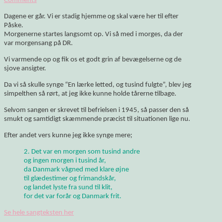
Comments
Dagene er går. Vi er stadig hjemme og skal være her til efter
Påske.
Morgenerne startes langsomt op. Vi så med i morges, da der
var morgensang på DR.
Vi varmende op og fik os et godt grin af bevægelserne og de
sjove ansigter.
Da vi så skulle synge “En lærke letted, og tusind fulgte”, blev jeg
simpelthen så rørt, at jeg ikke kunne holde tårerne tilbage.
Selvom sangen er skrevet til befrielsen i 1945, så passer den så
smukt og samtidigt skæmmende præcist til situationen lige nu.
Efter andet vers kunne jeg ikke synge mere;
2. Det var en morgen som tusind andre
og ingen morgen i tusind år,
da Danmark vågned med klare øjne
til glædestimer og frimandskår,
og landet lyste fra sund til klit,
for det var forår og Danmark frit.
Se hele sangteksten her