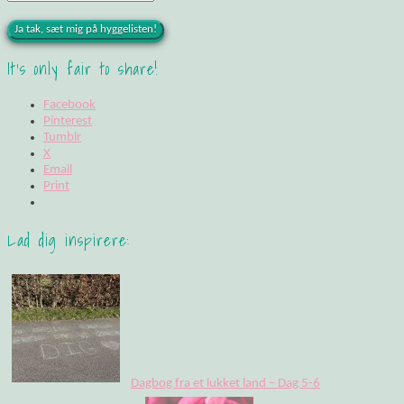
It's only fair to share!
Facebook
Pinterest
Tumblr
X
Email
Print
Lad dig inspirere:
Dagbog fra et lukket land – Dag 5-6