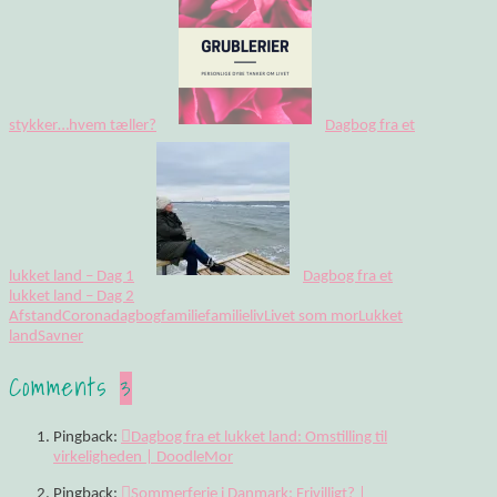
stykker…hvem tæller?
Dagbog fra et
lukket land – Dag 1
Dagbog fra et
lukket land – Dag 2
Afstand
Corona
dagbog
familie
familieliv
Livet som mor
Lukket
land
Savner
Comments
3
Pingback:
Dagbog fra et lukket land: Omstilling til
virkeligheden | DoodleMor
Pingback:
Sommerferie i Danmark: Frivilligt? |