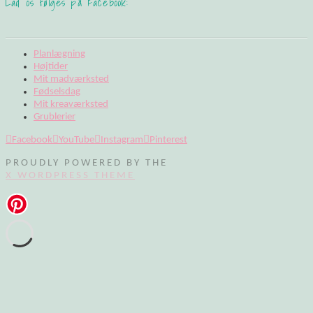
Lad os følges på Facebook:
Planlægning
Højtider
Mit madværksted
Fødselsdag
Mit kreaværksted
Grublerier
Facebook
YouTube
Instagram
Pinterest
PROUDLY POWERED BY THE
X WORDPRESS THEME