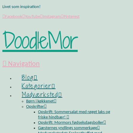
Livet som inspiration!
Facebook
YouTube
Instagram
Pinterest
DoodleMor
Navigation
Blog
Kategorier
Madværksted
Børn i køkkenet
Opskrifter
Opskrift: Sommersalat med røget laks og
friske hindbær!
Opskrift: Mormors fødselsdagsboller
Gæsternes yndlings sommerkage