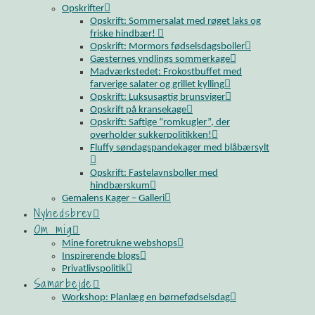
Opskrifter
Opskrift: Sommersalat med røget laks og
friske hindbær!
Opskrift: Mormors fødselsdagsboller
Gæsternes yndlings sommerkage
Madværkstedet: Frokostbuffet med
farverige salater og grillet kylling
Opskrift: Luksusagtig brunsviger
Opskrift på kransekage
Opskrift: Saftige “romkugler”, der
overholder sukkerpolitikken!
Fluffy søndagspandekager med blåbærsylt
Opskrift: Fastelavnsboller med
hindbærskum
Gemalens Kager – Galleri
Nyhedsbrev
Om mig
Mine foretrukne webshops
Inspirerende blogs
Privatlivspolitik
Samarbejde
Workshop: Planlæg en børnefødselsdag