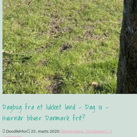
Dagbog fra et lukket land – Dag 10 –
Hvornår bliver Danmark frit?
DoodleMor
25. marts 2020
Blogindlæg
,
Grublerier
3