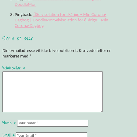
DoodleMor
Pingback:
Selvisolation for 8-årige – Min Corona-
Dagbog | DoodleMorSelvisolation for 8-årige – Min
Corona-Dagbog
Skriv et svar
Din e-mailadresse vil ikke blive publiceret.
Krævede felter er
markeret med
*
Kommentar
*
Name
*
Email
*