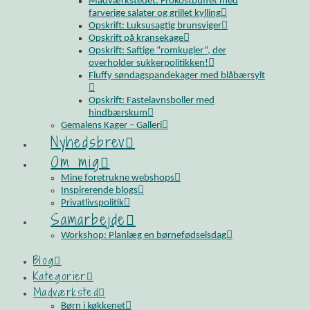
Madværkstedet: Frokostbuffet med
farverige salater og grillet kylling
Opskrift: Luksusagtig brunsviger
Opskrift på kransekage
Opskrift: Saftige “romkugler”, der
overholder sukkerpolitikken!
Fluffy søndagspandekager med blåbærsylt
Opskrift: Fastelavnsboller med
hindbærskum
Gemalens Kager – Galleri
Nyhedsbrev
Om mig
Mine foretrukne webshops
Inspirerende blogs
Privatlivspolitik
Samarbejde
Workshop: Planlæg en børnefødselsdag
Blog
Kategorier
Madværksted
Børn i køkkenet