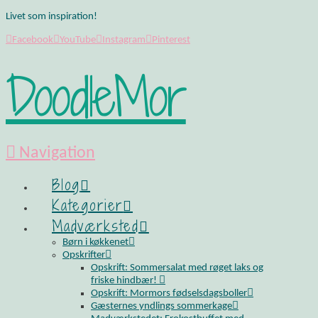
Livet som inspiration!
Facebook
YouTube
Instagram
Pinterest
DoodleMor
Navigation
Blog
Kategorier
Madværksted
Børn i køkkenet
Opskrifter
Opskrift: Sommersalat med røget laks og
friske hindbær!
Opskrift: Mormors fødselsdagsboller
Gæsternes yndlings sommerkage