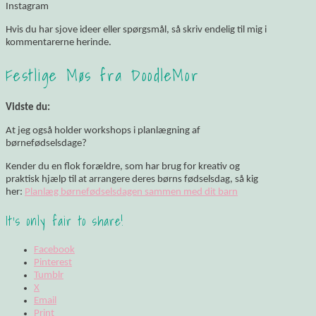
Instagram
Hvis du har sjove ideer eller spørgsmål, så skriv endelig til mig i
kommentarerne herinde.
Festlige Møs fra DoodleMor
Vidste du:
At jeg også holder workshops i planlægning af
børnefødselsdage?
Kender du en flok forældre, som har brug for kreativ og
praktisk hjælp til at arrangere deres børns fødselsdag, så kig
her:
Planlæg børnefødselsdagen sammen med dit barn
It's only fair to share!
Facebook
Pinterest
Tumblr
X
Email
Print