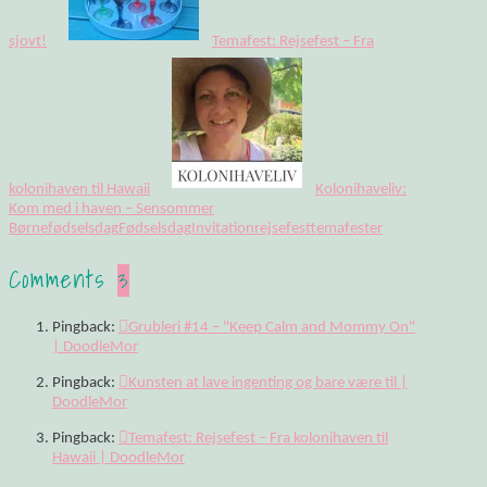
sjovt!
Temafest: Rejsefest – Fra
kolonihaven til Hawaii
Kolonihaveliv:
Kom med i haven – Sensommer
Børnefødselsdag
Fødselsdag
Invitation
rejsefest
temafester
Comments
3
Pingback:
Grubleri #14 – "Keep Calm and Mommy On"
| DoodleMor
Pingback:
Kunsten at lave ingenting og bare være til |
DoodleMor
Pingback:
Temafest: Rejsefest – Fra kolonihaven til
Hawaii | DoodleMor