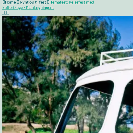
Home
Pynt op til fest
Temafest: Rejsefest med
kuffertkage - Planlægningen.