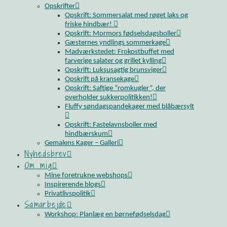
Opskrifter
Opskrift: Sommersalat med røget laks og
friske hindbær!
Opskrift: Mormors fødselsdagsboller
Gæsternes yndlings sommerkage
Madværkstedet: Frokostbuffet med
farverige salater og grillet kylling
Opskrift: Luksusagtig brunsviger
Opskrift på kransekage
Opskrift: Saftige “romkugler”, der
overholder sukkerpolitikken!
Fluffy søndagspandekager med blåbærsylt
Opskrift: Fastelavnsboller med
hindbærskum
Gemalens Kager – Galleri
Nyhedsbrev
Om mig
Mine foretrukne webshops
Inspirerende blogs
Privatlivspolitik
Samarbejde
Workshop: Planlæg en børnefødselsdag