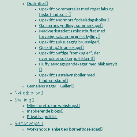
Opskrifter
Opskrift: Sommersalat med røget laks og
friske hindbær!
Opskrift: Mormors fødselsdagsboller
Gæsternes yndlings sommerkage
Madværkstedet: Frokostbuffet med
farverige salater og grillet kylling
Opskrift: Luksusagtig brunsviger
Opskrift på kransekage
Opskrift: Saftige “romkugler”, der
overholder sukkerpolitikken!
Fluffy søndagspandekager med blåbærsylt
Opskrift: Fastelavnsboller med
hindbærskum
Gemalens Kager – Galleri
Nyhedsbrev
Om mig
Mine foretrukne webshops
Inspirerende blogs
Privatlivspolitik
Samarbejde
Workshop: Planlæg en børnefødselsdag