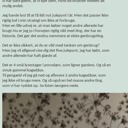
vi har bare glemt, at vi ejer dem, fordi de drukner mellem alt
mulig andet.
Jeg havde lyst til at få lidt nyt julepynt i år. Men det passer ikke
rigtig ind i min strategi om ikke at forbruge.
Men en lille udvej er, at man køber noget andre allerede har
brugt.Nu er jeg jo i forvejen rigtig vild med ting, der har en
historie. Det gør det endnu nemmere at elske genbrugsting.
Det er ikke sikkert, at du er vild med tanken om genbrug?
Men jeg vil alligevel vise dig det fine julepynt, jeg har købt, som
andre allerede har haft glæde af.
Det er 4 små lysestager i porcelæn, som ligner gardere. Og så en
smuk gammel kagedåse.
Til gengæld vil jeg gå ned og aflevere 3 andre kagedåser, som
jeg ikke vil bruge mere. Og så også en hel masse andre ting,
som vi har ryddet op. Se listen længere nede.