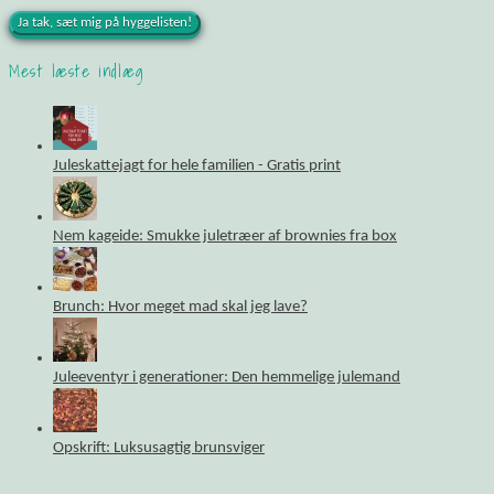
Mest læste indlæg
Juleskattejagt for hele familien - Gratis print
Nem kageide: Smukke juletræer af brownies fra box
Brunch: Hvor meget mad skal jeg lave?
Juleeventyr i generationer: Den hemmelige julemand
Opskrift: Luksusagtig brunsviger