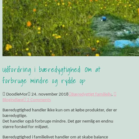
Udfordring i bæredygtighed: Om at
forbruge mindre og rydde op
DoodleMor
24. november 2018
Bæredygtigt familieliv
,
Blogindlæg
2 Comments
Bæredygtighed handler ikke kun om at købe produkter, der er
bæredygtige.
Det handler også forbruge mindre. Det gør nemlig en endnu
større forskel for miljøet.
Bæredygtighed i familielivet handler om at skabe balance