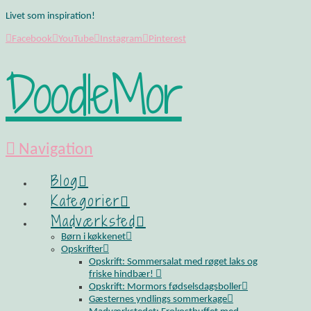
Livet som inspiration!
Facebook
YouTube
Instagram
Pinterest
DoodleMor
Navigation
Blog
Kategorier
Madværksted
Børn i køkkenet
Opskrifter
Opskrift: Sommersalat med røget laks og
friske hindbær!
Opskrift: Mormors fødselsdagsboller
Gæsternes yndlings sommerkage