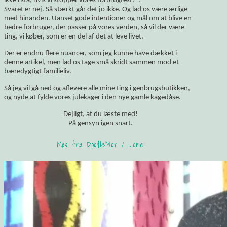
ikke i stå, hvis vi stopper vores forbrugfest?”.
Svaret er nej. Så stærkt går det jo ikke. Og lad os være ærlige
med hinanden. Uanset gode intentioner og mål om at blive en
bedre forbruger, der passer på vores verden, så vil der være
ting, vi køber, som er en del af det at leve livet.
Der er endnu flere nuancer, som jeg kunne have dækket i
denne artikel, men lad os tage små skridt sammen mod et
bæredygtigt familieliv.
Så jeg vil gå ned og aflevere alle mine ting i genbrugsbutikken,
og nyde at fylde vores julekager i den nye gamle kagedåse.
Dejligt, at du læste med!
På gensyn igen snart.
Møs fra DoodleMor / Lone