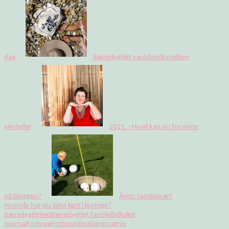
dag
Bæredygtigt væddemål mellem
veninder
2021 – Hvad kan du forvente
på bloggen?
Årets familietræf:
Hvornår har du sidst kørt i kortege?
Bæredygtighed
Bæredygtigt familieliv
Bullet
Journal
Forbrug
Forbrugsfest
Genbrug
No