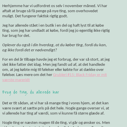
Herhjemme har vi udfordret os selv i november måned. Vi har
aftalt at bruge så få penge på nye ting, som overhovedet
muligt. Det fungerer faktisk rigtig godt.
Jeg har allerede stået i en butik i en del og haft lyst til at købe
ting, som jeg har undladt at købe, fordi jeg jo egentlig ikke rigtig
har brug for det.
Oplever du også i din hverdag, at du køber ting, fordi du kan,
og ikke fordi det er nødvendigt?
For en del år tilbage havde jeg et forbrug, der var så stort, at jeg
slet ikke fatter det idag. Men jeg fandt ud af, at det handlede
om, at jeg købte mig til følelser eller købte for at dække over
følelser. Læs mere om det her
Grubleri #15: Black Friday er mit
værste mareridt
Brug de ting, du allerede har
Det er tit sådan, at vi har så mange ting i vores hjem, at det kan
være svært at sætte pris på det hele. Nogle gange overser vi, at
vi allerede har ting af værdi, som vi kunne få større glæde af.
Nogle ting er næsten magen til de ting, vi går og ønsker os. Men