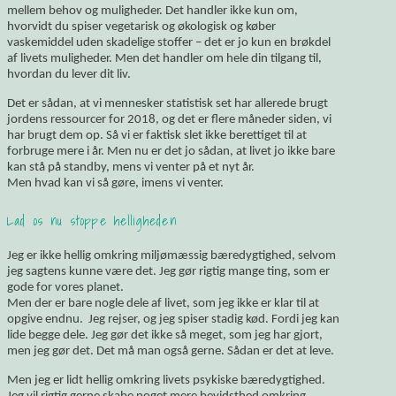
mellem behov og muligheder. Det handler ikke kun om,
hvorvidt du spiser vegetarisk og økologisk og køber
vaskemiddel uden skadelige stoffer – det er jo kun en brøkdel
af livets muligheder. Men det handler om hele din tilgang til,
hvordan du lever dit liv.
Det er sådan, at vi mennesker statistisk set har allerede brugt
jordens ressourcer for 2018, og det er flere måneder siden, vi
har brugt dem op. Så vi er faktisk slet ikke berettiget til at
forbruge mere i år. Men nu er det jo sådan, at livet jo ikke bare
kan stå på standby, mens vi venter på et nyt år.
Men hvad kan vi så gøre, imens vi venter.
Lad os nu stoppe helligheden
Jeg er ikke hellig omkring miljømæssig bæredygtighed, selvom
jeg sagtens kunne være det. Jeg gør rigtig mange ting, som er
gode for vores planet.
Men der er bare nogle dele af livet, som jeg ikke er klar til at
opgive endnu. Jeg rejser, og jeg spiser stadig kød. Fordi jeg kan
lide begge dele. Jeg gør det ikke så meget, som jeg har gjort,
men jeg gør det. Det må man også gerne. Sådan er det at leve.
Men jeg er lidt hellig omkring livets psykiske bæredygtighed.