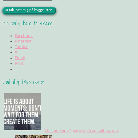
It's only fair to share!
Facebook
Pinterest
Tumblr
X
Email
Print
Lad dig inspirere:
10 “mor-ting”, jeg gør på en helt normal