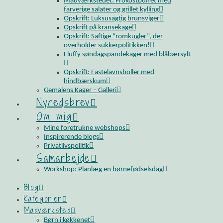
Madværkstedet: Frokostbuffet med
farverige salater og grillet kylling
Opskrift: Luksusagtig brunsviger
Opskrift på kransekage
Opskrift: Saftige “romkugler”, der
overholder sukkerpolitikken!
Fluffy søndagspandekager med blåbærsylt
Opskrift: Fastelavnsboller med
hindbærskum
Gemalens Kager – Galleri
Nyhedsbrev
Om mig
Mine foretrukne webshops
Inspirerende blogs
Privatlivspolitik
Samarbejde
Workshop: Planlæg en børnefødselsdag
Blog
Kategorier
Madværksted
Børn i køkkenet