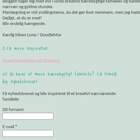
Bloggen tager dig med ind i vores kreative bæredygtige familieliv og hand
nærvær og gyldne stunder.
Planlægning er mit yndlingstema, da det gør livet nemmere, men jeg hade
Dejligt, at du er med!
Bliv endelig hængende.
Kærlig hilsen Lone / DoodleMor
Få mere inspiration
Besøg DoodleMor på Pinterest.
Vil du have et mere bæredygtigt familieliv? Så tilmeld
dig nyhedsbrevet:
Få nyhedsbrevet og bliv inspireret til et kreativt nærværende
familieliv
Dit fornavn
E-mail
*